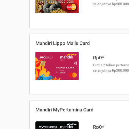
selanjutnya Rp500.000
Mandiri Lippo Malls Card
Rp0*
Gratis 2 tahun pertama
selanjutnya Rp300.000
Mandiri MyPertamina Card
Rp0*