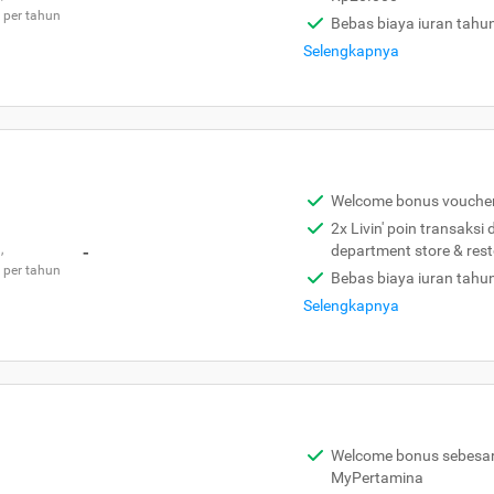
 per tahun
Bebas biaya iuran tahu
Selengkapnya
Welcome bonus vouche
2x Livin' poin transaksi
,
-
department store & res
 per tahun
Bebas biaya iuran tahu
Selengkapnya
Welcome bonus sebesar 
MyPertamina