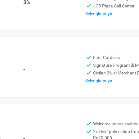
3%
JCB Plaza Call Center
Selengkapnya
Fitur Cardless
Signature Program di 
-
Cicilan 0% di Merchant
Selengkapnya
Welcome bonus cashba
2x Livin' poin setiap tra
,
-
Rp20.000