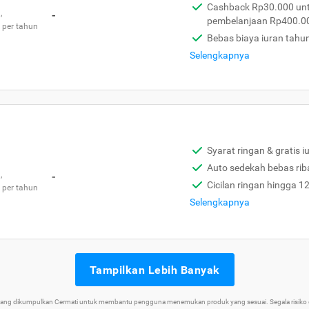
Cashback Rp30.000 unt
,
-
pembelanjaan Rp400.0
 per tahun
Bebas biaya iuran tahu
Selengkapnya
Syarat ringan & gratis i
Auto sedekah bebas rib
,
-
Cicilan ringan hingga 1
 per tahun
Selengkapnya
Tampilkan Lebih Banyak
 yang dikumpulkan Cermati untuk membantu pengguna menemukan produk yang sesuai. Segala risiko d