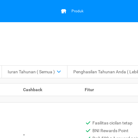
Produk
Iuran Tahunan
( Semua )
Penghasilan Tahunan Anda
( Leb
Cashback
Fitur
Fasilitas cicilan tetap
BNI Rewards Point
-