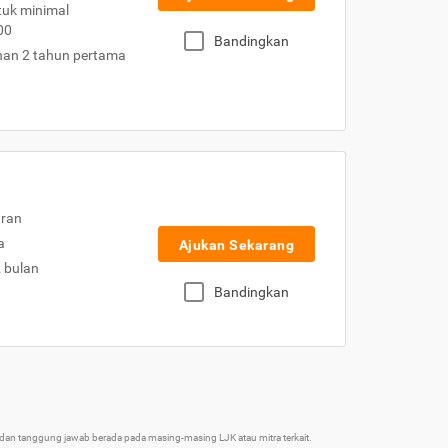
uk minimal
00
Bandingkan
nan 2 tahun pertama
uran
a
Ajukan Sekarang
2 bulan
Bandingkan
an tanggung jawab berada pada masing-masing LJK atau mitra terkait.