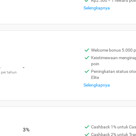
Rp2.500 = 1 reward poi
Selengkapnya
Welcome bonus 5.000 p
Keistimewaan menginap 
poin
,
-
Peningkatan status otom
 per tahun
Elite
Selengkapnya
Cashback 1% untuk Ca
3%
Cashback 2% untuk Tra