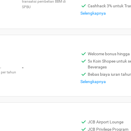
transaksi pembelian BBM di
Cashhack 3% untuk Tra
SPBU
Selengkapnya
Welcome bonus hingga 
5x Koin Shopee untuk s
,
-
Beverages
 per tahun
Bebas biaya iuran tahu
Selengkapnya
JCB Airport Lounge
JCB Privilege Program