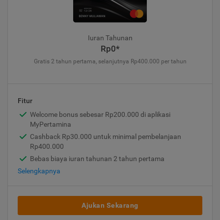
Iuran Tahunan
Rp0*
Gratis 2 tahun pertama, selanjutnya Rp400.000 per tahun
Fitur
Welcome bonus sebesar Rp200.000 di aplikasi
MyPertamina
Cashback Rp30.000 untuk minimal pembelanjaan
Rp400.000
Bebas biaya iuran tahunan 2 tahun pertama
Selengkapnya
Ajukan Sekarang