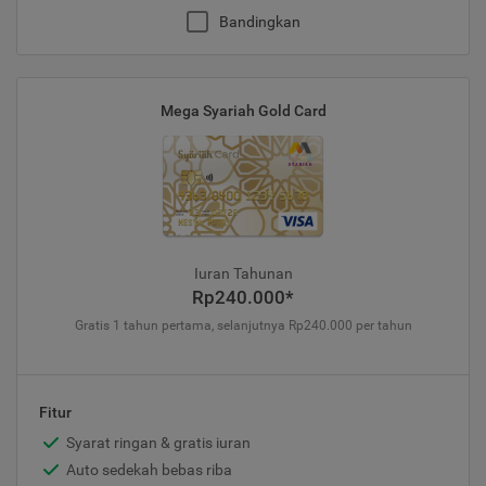
Bandingkan
Mega Syariah Gold Card
Iuran Tahunan
Rp240.000*
Gratis 1 tahun pertama, selanjutnya Rp240.000 per tahun
Fitur
Syarat ringan & gratis iuran
Auto sedekah bebas riba