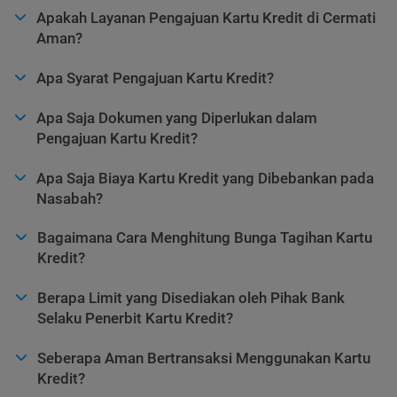
Apakah Layanan Pengajuan Kartu Kredit di Cermati
Aman?
Apa Syarat Pengajuan Kartu Kredit?
Apa Saja Dokumen yang Diperlukan dalam
Pengajuan Kartu Kredit?
Apa Saja Biaya Kartu Kredit yang Dibebankan pada
Nasabah?
Bagaimana Cara Menghitung Bunga Tagihan Kartu
Kredit?
Berapa Limit yang Disediakan oleh Pihak Bank
Selaku Penerbit Kartu Kredit?
Seberapa Aman Bertransaksi Menggunakan Kartu
Kredit?