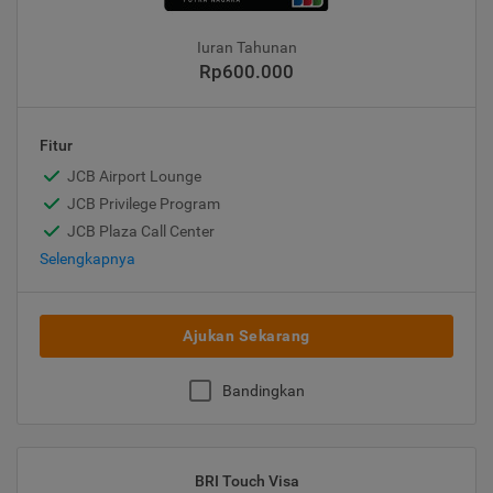
Iuran Tahunan
Rp600.000
Fitur
JCB Airport Lounge
JCB Privilege Program
JCB Plaza Call Center
Selengkapnya
Ajukan Sekarang
Bandingkan
BRI Touch Visa