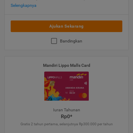
Selengkapnya
Ajukan Sekarang
Bandingkan
Mandiri Lippo Malls Card
Iuran Tahunan
Rp0*
Gratis 2 tahun pertama, selanjutnya Rp300.000 per tahun