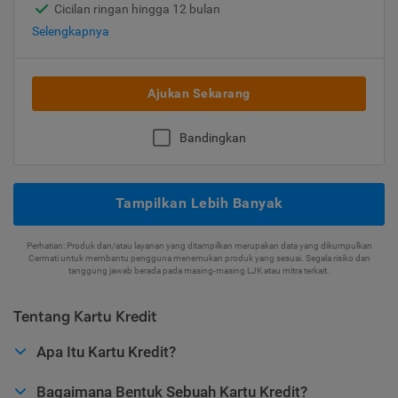
Cicilan ringan hingga 12 bulan
Selengkapnya
Ajukan Sekarang
Bandingkan
Tampilkan Lebih Banyak
Perhatian: Produk dan/atau layanan yang ditampilkan merupakan data yang dikumpulkan
Cermati untuk membantu pengguna menemukan produk yang sesuai. Segala risiko dan
tanggung jawab berada pada masing-masing LJK atau mitra terkait.
Tentang Kartu Kredit
Apa Itu Kartu Kredit?
Bagaimana Bentuk Sebuah Kartu Kredit?