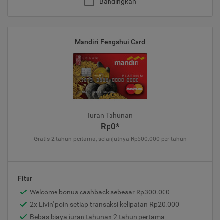
Bandingkan
Mandiri Fengshui Card
Iuran Tahunan
Rp0*
Gratis 2 tahun pertama, selanjutnya Rp500.000 per tahun
Fitur
Welcome bonus cashback sebesar Rp300.000
2x Livin' poin setiap transaksi kelipatan Rp20.000
Bebas biaya iuran tahunan 2 tahun pertama