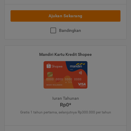
Ajukan Sekarang
Bandingkan
Mandiri Kartu Kredit Shopee
Iuran Tahunan
Rp0*
Gratis 1 tahun pertama, selanjutnya Rp300.000 per tahun