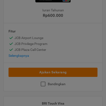
Iuran Tahunan
Rp600.000
Fitur
JCB Airport Lounge
JCB Privilege Program
JCB Plaza Call Center
Selengkapnya
Ajukan Sekarang
Bandingkan
BRI Touch Visa