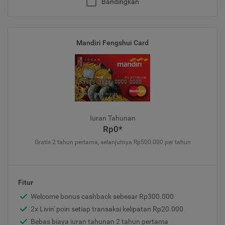
Bandingkan
Mandiri Fengshui Card
Iuran Tahunan
Rp0*
Gratis 2 tahun pertama, selanjutnya Rp500.000 per tahun
Fitur
Welcome bonus cashback sebesar Rp300.000
2x Livin' poin setiap transaksi kelipatan Rp20.000
Bebas biaya iuran tahunan 2 tahun pertama