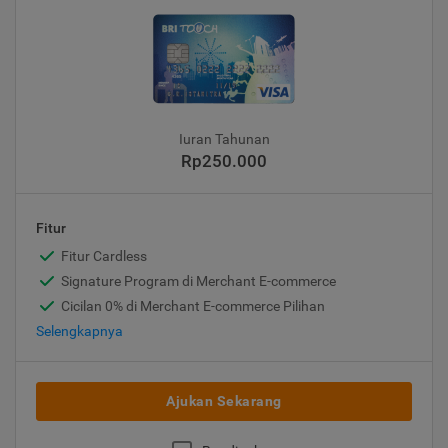
Iuran Tahunan
Rp250.000
Fitur
Fitur Cardless
Signature Program di Merchant E-commerce
Cicilan 0% di Merchant E-commerce Pilihan
Selengkapnya
Ajukan Sekarang