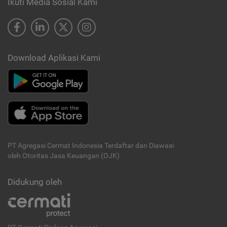
Ikuti Media Sosial Kami
Download Aplikasi Kami
PT Agregasi Cermat Indonesia
Terdaftar dan Diawasi
oleh Otoritas Jasa Keuangan (OJK)
Didukung oleh