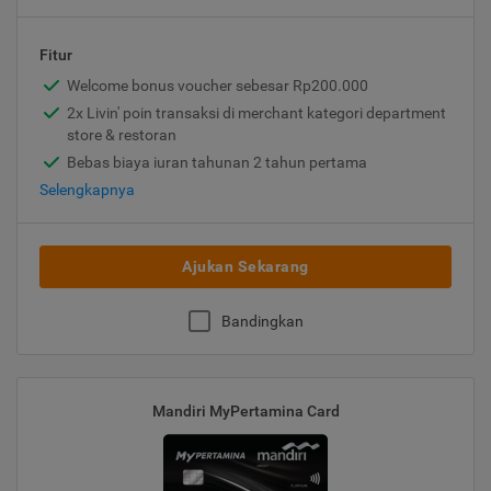
Fitur
Welcome bonus voucher sebesar Rp200.000
2x Livin' poin transaksi di merchant kategori department
store & restoran
Bebas biaya iuran tahunan 2 tahun pertama
Selengkapnya
Ajukan Sekarang
Bandingkan
Mandiri MyPertamina Card