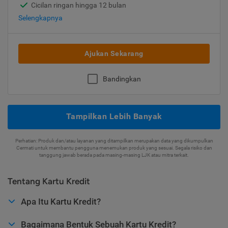
Cicilan ringan hingga 12 bulan
Selengkapnya
Ajukan Sekarang
Bandingkan
Tampilkan Lebih Banyak
Perhatian: Produk dan/atau layanan yang ditampilkan merupakan data yang dikumpulkan
Cermati untuk membantu pengguna menemukan produk yang sesuai. Segala risiko dan
tanggung jawab berada pada masing-masing LJK atau mitra terkait.
Tentang Kartu Kredit
Apa Itu Kartu Kredit?
Bagaimana Bentuk Sebuah Kartu Kredit?