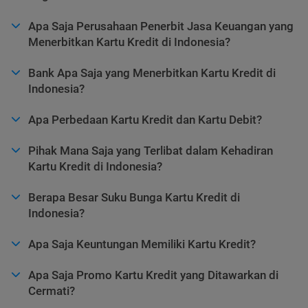
Apa Saja Perusahaan Penerbit Jasa Keuangan yang
Menerbitkan Kartu Kredit di Indonesia?
Bank Apa Saja yang Menerbitkan Kartu Kredit di
Indonesia?
Apa Perbedaan Kartu Kredit dan Kartu Debit?
Pihak Mana Saja yang Terlibat dalam Kehadiran
Kartu Kredit di Indonesia?
Berapa Besar Suku Bunga Kartu Kredit di
Indonesia?
Apa Saja Keuntungan Memiliki Kartu Kredit?
Apa Saja Promo Kartu Kredit yang Ditawarkan di
Cermati?