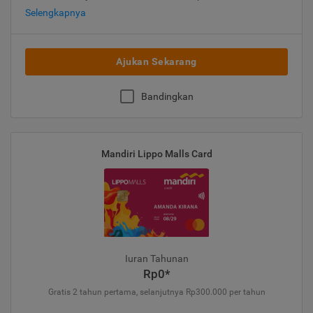
Selengkapnya
Ajukan Sekarang
Bandingkan
Mandiri Lippo Malls Card
Iuran Tahunan
Rp0*
Gratis 2 tahun pertama, selanjutnya Rp300.000 per tahun