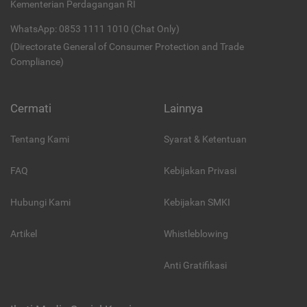
Kementerian Perdagangan RI
WhatsApp: 0853 1111 1010 (Chat Only)
(Directorate General of Consumer Protection and Trade
Compliance)
Cermati
Lainnya
Tentang Kami
Syarat & Ketentuan
FAQ
Kebijakan Privasi
Hubungi Kami
Kebijakan SMKI
Artikel
Whistleblowing
Anti Gratifikasi