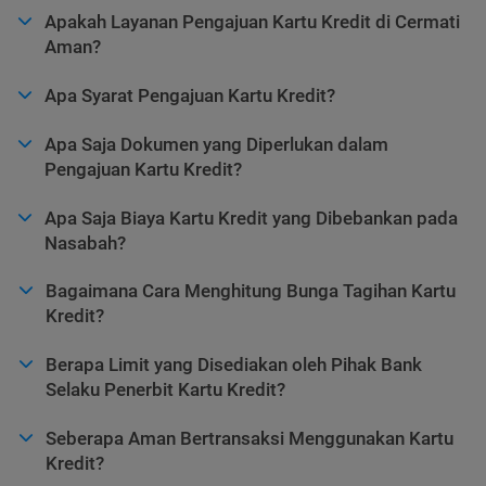
Apakah Layanan Pengajuan Kartu Kredit di Cermati
Aman?
Apa Syarat Pengajuan Kartu Kredit?
Apa Saja Dokumen yang Diperlukan dalam
Pengajuan Kartu Kredit?
Apa Saja Biaya Kartu Kredit yang Dibebankan pada
Nasabah?
Bagaimana Cara Menghitung Bunga Tagihan Kartu
Kredit?
Berapa Limit yang Disediakan oleh Pihak Bank
Selaku Penerbit Kartu Kredit?
Seberapa Aman Bertransaksi Menggunakan Kartu
Kredit?