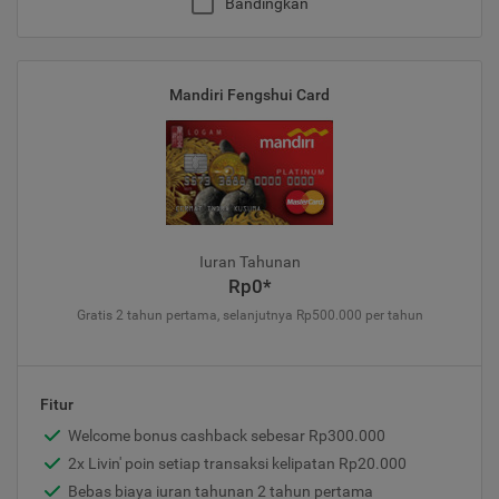
Bandingkan
Mandiri Fengshui Card
Iuran Tahunan
Rp0*
Gratis 2 tahun pertama, selanjutnya Rp500.000 per tahun
Fitur
Welcome bonus cashback sebesar Rp300.000
2x Livin' poin setiap transaksi kelipatan Rp20.000
Bebas biaya iuran tahunan 2 tahun pertama