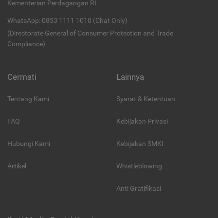
Kementerian Perdagangan RI
WhatsApp: 0853 1111 1010 (Chat Only)
(Directorate General of Consumer Protection and Trade
Compliance)
Cermati
Lainnya
Tentang Kami
Syarat & Ketentuan
FAQ
Kebijakan Privasi
Hubungi Kami
Kebijakan SMKI
Artikel
Whistleblowing
Anti Gratifikasi