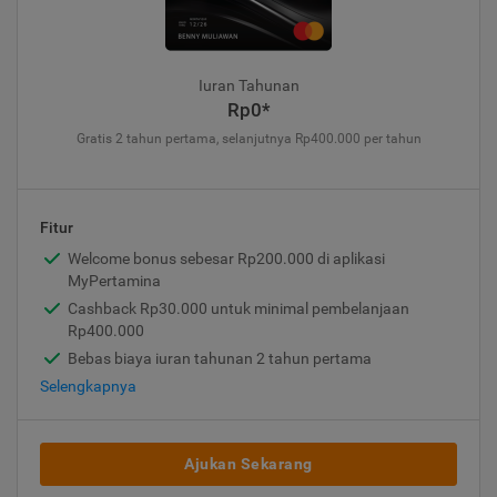
Iuran Tahunan
Rp0*
Gratis 2 tahun pertama, selanjutnya Rp400.000 per tahun
Fitur
Welcome bonus sebesar Rp200.000 di aplikasi
MyPertamina
Cashback Rp30.000 untuk minimal pembelanjaan
Rp400.000
Bebas biaya iuran tahunan 2 tahun pertama
Selengkapnya
Ajukan Sekarang