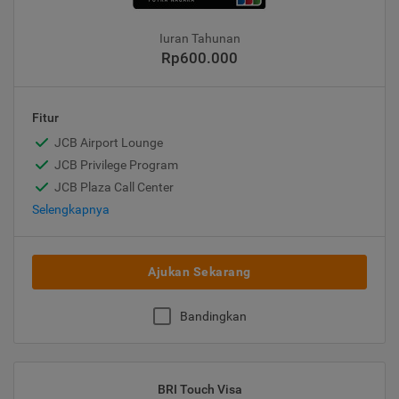
Iuran Tahunan
Rp600.000
Fitur
JCB Airport Lounge
JCB Privilege Program
JCB Plaza Call Center
Selengkapnya
Ajukan Sekarang
Bandingkan
BRI Touch Visa