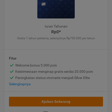
Iuran Tahunan
Rp0*
Gratis 1 tahun pertama, selanjutnya Rp750.000 per tahun
Fitur
Welcome bonus 5.000 poin
Keistimewaan menginap gratis senilai 20.000 poin
Peningkatan status otomatis menjadi Silver Elite
Selengkapnya
Ajukan Sekarang