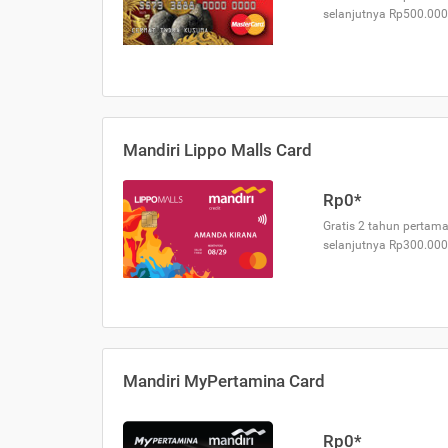
selanjutnya Rp500.000
Mandiri Lippo Malls Card
Rp0*
Gratis 2 tahun pertama
selanjutnya Rp300.000
Mandiri MyPertamina Card
Rp0*