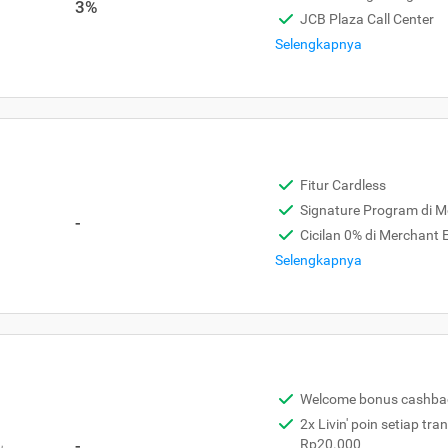
3%
JCB Plaza Call Center
Selengkapnya
Fitur Cardless
Signature Program di 
-
Cicilan 0% di Merchant
Selengkapnya
Welcome bonus cashba
2x Livin' poin setiap tra
,
-
Rp20.000