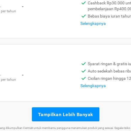
Cashback Rp30.000 unt
,
-
pembelanjaan Rp400.0
 per tahun
Bebas biaya iuran tahu
Selengkapnya
Syarat ringan & gratis i
Auto sedekah bebas rib
,
-
Cicilan ringan hingga 1
 per tahun
Selengkapnya
Tampilkan Lebih Banyak
 yang dikumpulkan Cermati untuk membantu pengguna menemukan produk yang sesuai. Segala risiko d