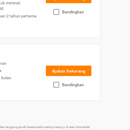
uk minimal
00
Bandingkan
nan 2 tahun pertama
uran
a
Ajukan Sekarang
2 bulan
Bandingkan
an tanggung jawab berada pada masing-masing LJK atau mitra terkait.