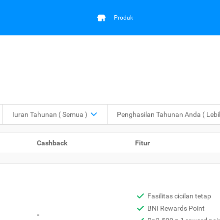
Produk
Iuran Tahunan
( Semua )
Penghasilan Tahunan Anda
( Leb
Cashback
Fitur
Fasilitas cicilan tetap
BNI Rewards Point
-