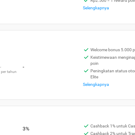
Rp2.500 = 1 reward poi
Selengkapnya
Welcome bonus 5.000 p
Keistimewaan menginap 
poin
,
-
Peningkatan status otom
 per tahun
Elite
Selengkapnya
Cashback 1% untuk Ca
3%
Cashback 2% untuk Tra