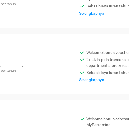
 per tahun
Bebas biaya iuran tahu
Selengkapnya
Welcome bonus vouche
2x Livin' poin transaksi
,
-
department store & res
 per tahun
Bebas biaya iuran tahu
Selengkapnya
Welcome bonus sebesar 
MyPertamina