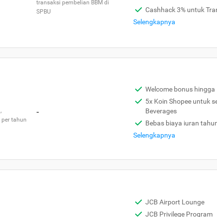
transaksi pembelian BBM di
Cashhack 3% untuk Tra
SPBU
Selengkapnya
Welcome bonus hingga 
5x Koin Shopee untuk s
,
-
Beverages
 per tahun
Bebas biaya iuran tahu
Selengkapnya
JCB Airport Lounge
JCB Privilege Program