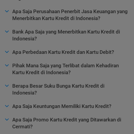
Apa Saja Perusahaan Penerbit Jasa Keuangan yang
Menerbitkan Kartu Kredit di Indonesia?
Bank Apa Saja yang Menerbitkan Kartu Kredit di
Indonesia?
Apa Perbedaan Kartu Kredit dan Kartu Debit?
Pihak Mana Saja yang Terlibat dalam Kehadiran
Kartu Kredit di Indonesia?
Berapa Besar Suku Bunga Kartu Kredit di
Indonesia?
Apa Saja Keuntungan Memiliki Kartu Kredit?
Apa Saja Promo Kartu Kredit yang Ditawarkan di
Cermati?