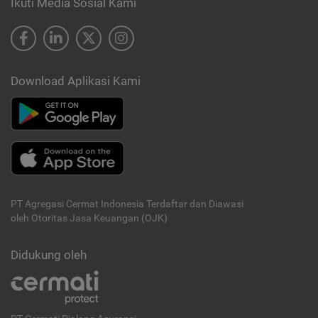
Ikuti Media Sosial Kami
Download Aplikasi Kami
PT Agregasi Cermat Indonesia
Terdaftar dan Diawasi
oleh Otoritas Jasa Keuangan (OJK)
Didukung oleh