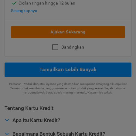
Cicilan ringan hingga 12 bulan
Selengkapnya
Ajukan Sekarang
Bandingkan
Tampilkan Lebih Banyak
Perhatian: Produk dan/atau layanan yang ditampilkan merupakan data yang dikumpulkan
Cermati untuk membantu pengguna menemukan produk yang sesuai. Segala risiko dan
tanggung jawab berada pada masing-masing LJK atau mitra terkait.
Tentang Kartu Kredit
Apa Itu Kartu Kredit?
Bagaimana Bentuk Sebuah Kartu Kredit?