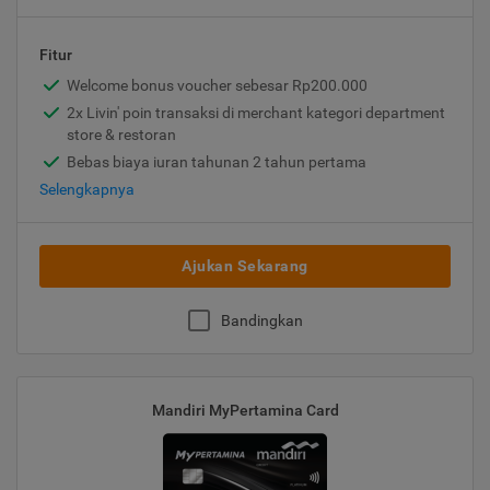
Fitur
Welcome bonus voucher sebesar Rp200.000
2x Livin' poin transaksi di merchant kategori department
store & restoran
Bebas biaya iuran tahunan 2 tahun pertama
Selengkapnya
Ajukan Sekarang
Bandingkan
Mandiri MyPertamina Card