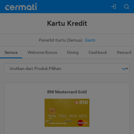
Kartu Kredit
Penerbit Kartu (Semua)
Ganti
Semua
Welcome Bonus
Dining
Cashback
Reward
BNI Mastercard Gold