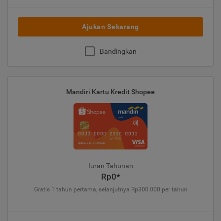
Ajukan Sekarang
Bandingkan
Mandiri Kartu Kredit Shopee
Iuran Tahunan
Rp0*
Gratis 1 tahun pertama, selanjutnya Rp300.000 per tahun