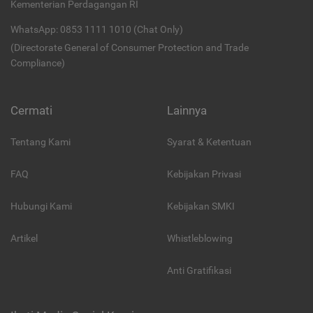
Kementerian Perdagangan RI
WhatsApp: 0853 1111 1010 (Chat Only)
(Directorate General of Consumer Protection and Trade
Compliance)
Cermati
Lainnya
Tentang Kami
Syarat & Ketentuan
FAQ
Kebijakan Privasi
Hubungi Kami
Kebijakan SMKI
Artikel
Whistleblowing
Anti Gratifikasi