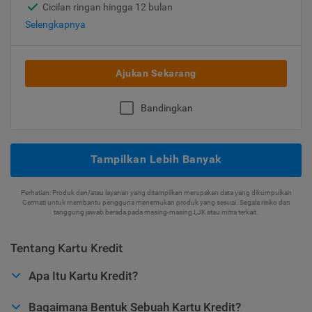
Cicilan ringan hingga 12 bulan
Selengkapnya
Ajukan Sekarang
Bandingkan
Tampilkan Lebih Banyak
Perhatian: Produk dan/atau layanan yang ditampilkan merupakan data yang dikumpulkan
Cermati untuk membantu pengguna menemukan produk yang sesuai. Segala risiko dan
tanggung jawab berada pada masing-masing LJK atau mitra terkait.
Tentang Kartu Kredit
Apa Itu Kartu Kredit?
Bagaimana Bentuk Sebuah Kartu Kredit?