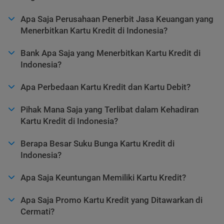
Apa Saja Perusahaan Penerbit Jasa Keuangan yang
Menerbitkan Kartu Kredit di Indonesia?
Bank Apa Saja yang Menerbitkan Kartu Kredit di
Indonesia?
Apa Perbedaan Kartu Kredit dan Kartu Debit?
Pihak Mana Saja yang Terlibat dalam Kehadiran
Kartu Kredit di Indonesia?
Berapa Besar Suku Bunga Kartu Kredit di
Indonesia?
Apa Saja Keuntungan Memiliki Kartu Kredit?
Apa Saja Promo Kartu Kredit yang Ditawarkan di
Cermati?