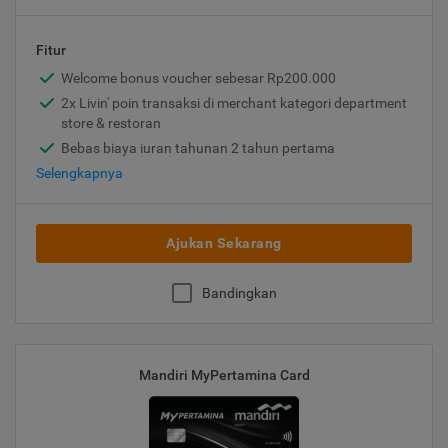
Fitur
Welcome bonus voucher sebesar Rp200.000
2x Livin' poin transaksi di merchant kategori department
store & restoran
Bebas biaya iuran tahunan 2 tahun pertama
Selengkapnya
Ajukan Sekarang
Bandingkan
Mandiri MyPertamina Card