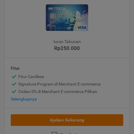
Iuran Tahunan
Rp250.000
Fitur
Fitur Cardless
Signature Program di Merchant E-commerce
Cicilan 0% di Merchant E-commerce Pilihan
Selengkapnya
Ajukan Sekarang