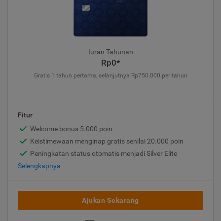
Iuran Tahunan
Rp0*
Gratis 1 tahun pertama, selanjutnya Rp750.000 per tahun
Fitur
Welcome bonus 5.000 poin
Keistimewaan menginap gratis senilai 20.000 poin
Peningkatan status otomatis menjadi Silver Elite
Selengkapnya
Ajukan Sekarang