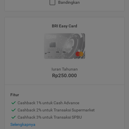
Bandingkan
BRI Easy Card
Iuran Tahunan
Rp250.000
Fitur
Cashback 1% untuk Cash Advance
Cashback 2% untuk Transaksi Supermarket
Cashhack 3% untuk Transaksi SPBU
Selengkapnya