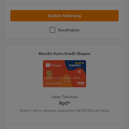
Ajukan Sekarang
Bandingkan
Mandiri Kartu Kredit Shopee
Iuran Tahunan
Rp0*
Gratis 1 tahun pertama, selanjutnya Rp300.000 per tahun