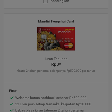
Bandingkan
Mandiri Fengshui Card
Iuran Tahunan
Rp0*
Gratis 2 tahun pertama, selanjutnya Rp500.000 per tahun
Fitur
Welcome bonus cashback sebesar Rp300.000
2x Livin' poin setiap transaksi kelipatan Rp20.000
Bebas biaya iuran tahunan 2 tahun pertama