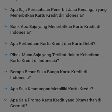
Apa Saja Perusahaan Penerbit Jasa Keuangan yang
Menerbitkan Kartu Kredit di Indonesia?
Bank Apa Saja yang Menerbitkan Kartu Kredit di
Indonesia?
Apa Perbedaan Kartu Kredit dan Kartu Debit?
Pihak Mana Saja yang Terlibat dalam Kehadiran
Kartu Kredit di Indonesia?
Berapa Besar Suku Bunga Kartu Kredit di
Indonesia?
Apa Saja Keuntungan Memiliki Kartu Kredit?
Apa Saja Promo Kartu Kredit yang Ditawarkan di
Cermati?