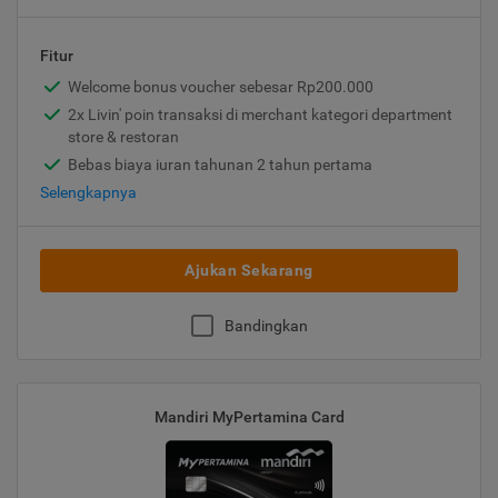
Fitur
Welcome bonus voucher sebesar Rp200.000
2x Livin' poin transaksi di merchant kategori department
store & restoran
Bebas biaya iuran tahunan 2 tahun pertama
Selengkapnya
Ajukan Sekarang
Bandingkan
Mandiri MyPertamina Card