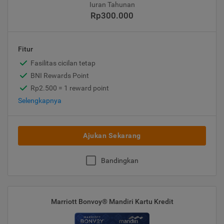
Iuran Tahunan
Rp300.000
Fitur
Fasilitas cicilan tetap
BNI Rewards Point
Rp2.500 = 1 reward point
Selengkapnya
Ajukan Sekarang
Bandingkan
Marriott Bonvoy® Mandiri Kartu Kredit