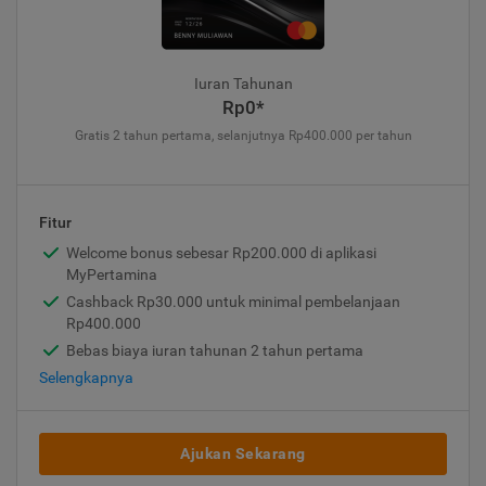
Iuran Tahunan
Rp0*
Gratis 2 tahun pertama, selanjutnya Rp400.000 per tahun
Fitur
Welcome bonus sebesar Rp200.000 di aplikasi
MyPertamina
Cashback Rp30.000 untuk minimal pembelanjaan
Rp400.000
Bebas biaya iuran tahunan 2 tahun pertama
Selengkapnya
Ajukan Sekarang