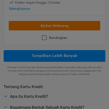
Cicilan ringan hingga 12 bulan
Selengkapnya
Ajukan Sekarang
Bandingkan
Tampilkan Lebih Banyak
Perhatian: Produk dan/atau layanan yang ditampilkan merupakan data yang dikumpulkan
Cermati untuk membantu pengguna menemukan produk yang sesuai. Segala risiko dan
tanggung jawab berada pada masing-masing LJK atau mitra terkait.
Tentang Kartu Kredit
Apa Itu Kartu Kredit?
Bagaimana Bentuk Sebuah Kartu Kredit?