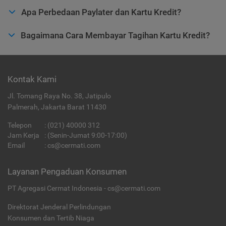
Apa Perbedaan Paylater dan Kartu Kredit?
Bagaimana Cara Membayar Tagihan Kartu Kredit?
Kontak Kami
Jl. Tomang Raya No. 38, Jatipulo
Palmerah, Jakarta Barat 11430
Telepon
:
(021) 40000 312
Jam Kerja
: (Senin-Jumat 9:00-17:00)
Email
:
cs@cermati.com
Layanan Pengaduan Konsumen
PT Agregasi Cermat Indonesia - cs@cermati.com
Direktorat Jenderal Perlindungan
Konsumen dan Tertib Niaga