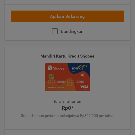
Ajukan Sekarang
Bandingkan
Mandiri Kartu Kredit Shopee
Iuran Tahunan
Rp0*
Gratis 1 tahun pertama, selanjutnya Rp300.000 per tahun