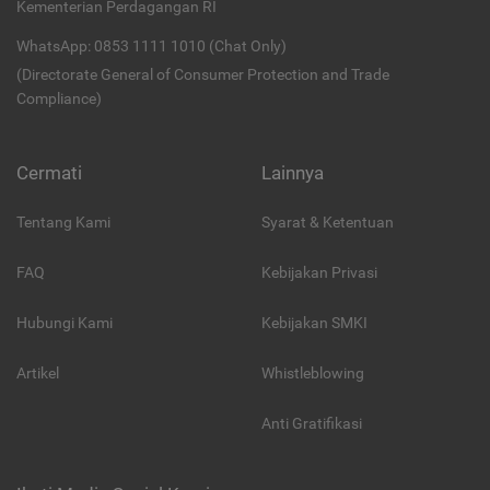
Kementerian Perdagangan RI
WhatsApp: 0853 1111 1010 (Chat Only)
(Directorate General of Consumer Protection and Trade
Compliance)
Cermati
Lainnya
Tentang Kami
Syarat & Ketentuan
FAQ
Kebijakan Privasi
Hubungi Kami
Kebijakan SMKI
Artikel
Whistleblowing
Anti Gratifikasi