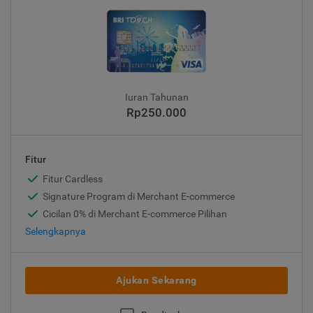
Iuran Tahunan
Rp250.000
Fitur
Fitur Cardless
Signature Program di Merchant E-commerce
Cicilan 0% di Merchant E-commerce Pilihan
Selengkapnya
Ajukan Sekarang