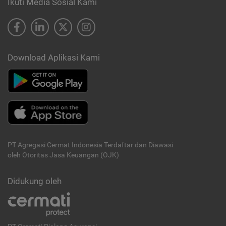
Ikuti Media Sosial Kami
Download Aplikasi Kami
PT Agregasi Cermat Indonesia
Terdaftar dan Diawasi
oleh Otoritas Jasa Keuangan (OJK)
Didukung oleh