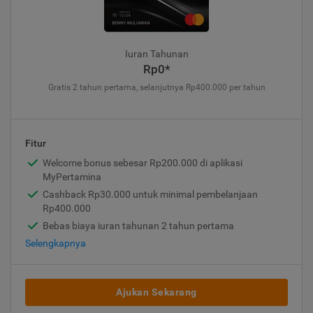
Iuran Tahunan
Rp0*
Gratis 2 tahun pertama, selanjutnya Rp400.000 per tahun
Fitur
Welcome bonus sebesar Rp200.000 di aplikasi
MyPertamina
Cashback Rp30.000 untuk minimal pembelanjaan
Rp400.000
Bebas biaya iuran tahunan 2 tahun pertama
Selengkapnya
Ajukan Sekarang