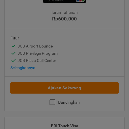
Iuran Tahunan
Rp600.000
Fitur
JCB Airport Lounge
JCB Privilege Program
JCB Plaza Call Center
Selengkapnya
Ajukan Sekarang
Bandingkan
BRI Touch Visa