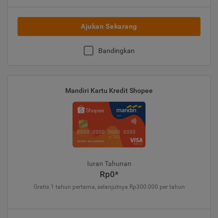
Ajukan Sekarang
Bandingkan
Mandiri Kartu Kredit Shopee
Iuran Tahunan
Rp0*
Gratis 1 tahun pertama, selanjutnya Rp300.000 per tahun