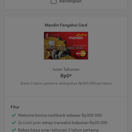
Bandingkan
Mandiri Fengshui Card
Iuran Tahunan
Rp0*
Gratis 2 tahun pertama, selanjutnya Rp500.000 per tahun
Fitur
Welcome bonus cashback sebesar Rp300.000
2x Livin' poin setiap transaksi kelipatan Rp20.000
Bebas biaya iuran tahunan 2 tahun pertama