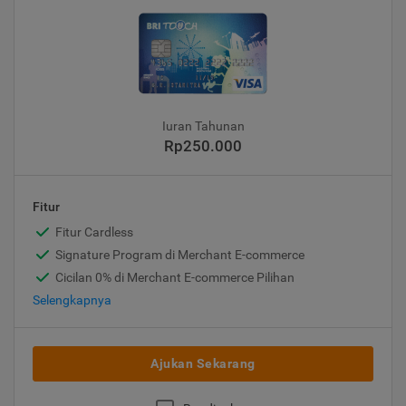
Iuran Tahunan
Rp250.000
Fitur
Fitur Cardless
Signature Program di Merchant E-commerce
Cicilan 0% di Merchant E-commerce Pilihan
Selengkapnya
Ajukan Sekarang