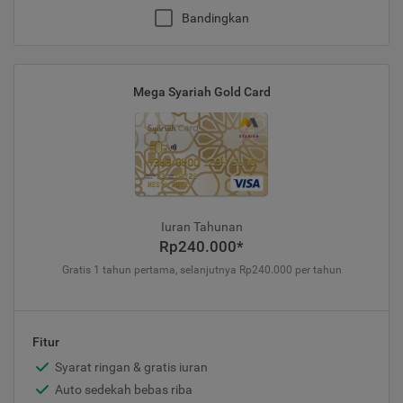
Bandingkan
Mega Syariah Gold Card
Iuran Tahunan
Rp240.000*
Gratis 1 tahun pertama, selanjutnya Rp240.000 per tahun
Fitur
Syarat ringan & gratis iuran
Auto sedekah bebas riba