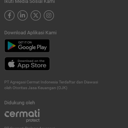
Ikuti Media Sosial Kami
Download Aplikasi Kami
PT Agregasi Cermat Indonesia
Terdaftar dan Diawasi
oleh Otoritas Jasa Keuangan (OJK)
Didukung oleh