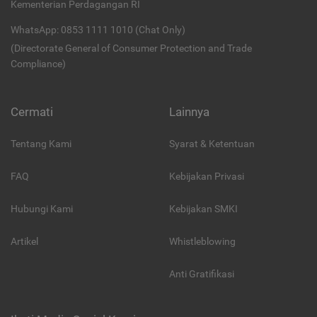
Kementerian Perdagangan RI
WhatsApp: 0853 1111 1010 (Chat Only)
(Directorate General of Consumer Protection and Trade
Compliance)
Cermati
Lainnya
Tentang Kami
Syarat & Ketentuan
FAQ
Kebijakan Privasi
Hubungi Kami
Kebijakan SMKI
Artikel
Whistleblowing
Anti Gratifikasi