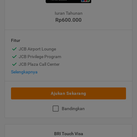
Iuran Tahunan
Rp600.000
Fitur
JCB Airport Lounge
JCB Privilege Program
JCB Plaza Call Center
Selengkapnya
Ajukan Sekarang
Bandingkan
BRI Touch Visa