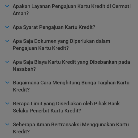
Apakah Layanan Pengajuan Kartu Kredit di Cermati
Aman?
Apa Syarat Pengajuan Kartu Kredit?
Apa Saja Dokumen yang Diperlukan dalam
Pengajuan Kartu Kredit?
Apa Saja Biaya Kartu Kredit yang Dibebankan pada
Nasabah?
Bagaimana Cara Menghitung Bunga Tagihan Kartu
Kredit?
Berapa Limit yang Disediakan oleh Pihak Bank
Selaku Penerbit Kartu Kredit?
Seberapa Aman Bertransaksi Menggunakan Kartu
Kredit?