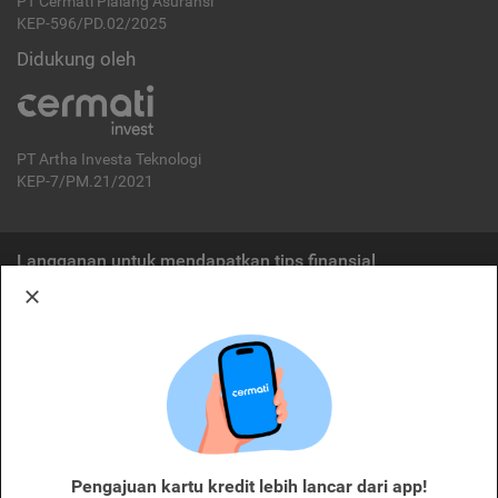
PT Cermati Pialang Asuransi
KEP-596/PD.02/2025
Didukung oleh
PT Artha Investa Teknologi
KEP-7/PM.21/2021
Langganan untuk mendapatkan tips finansial
Berlangganan
Disclaimer:
Cermati merupakan penyelenggara agregasi jasa keuangan yang terdaftar di
OJK. Oleh karena itu, produk dan/atau layanan jasa keuangan yang
ditawarkan bukan merupakan produk dan/atau layanan jasa keuangan yang
diterbitkan oleh Cermati dan Cermati tidak bertanggung jawab atas tuntutan
dan risiko terkait produk dan/atau layanan LJK dan/atau pihak yang
Pengajuan kartu kredit lebih lancar dari app!
melakukan kegiatan di sektor jasa keuangan.