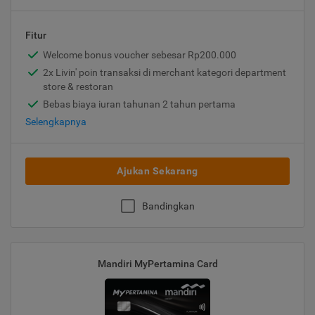
Fitur
Welcome bonus voucher sebesar Rp200.000
2x Livin' poin transaksi di merchant kategori department
store & restoran
Bebas biaya iuran tahunan 2 tahun pertama
Selengkapnya
Ajukan Sekarang
Bandingkan
Mandiri MyPertamina Card