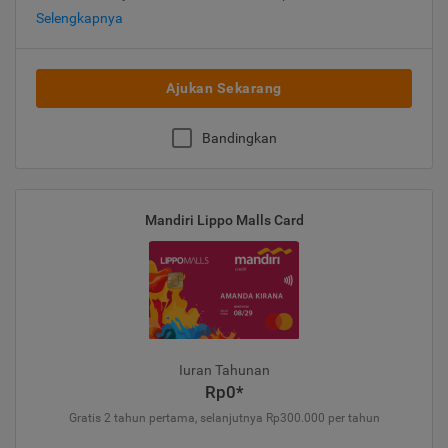
Selengkapnya
Ajukan Sekarang
Bandingkan
Mandiri Lippo Malls Card
Iuran Tahunan
Rp0*
Gratis 2 tahun pertama, selanjutnya Rp300.000 per tahun