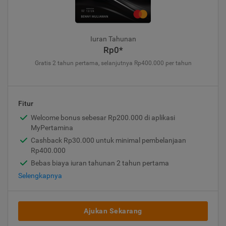
Iuran Tahunan
Rp0*
Gratis 2 tahun pertama, selanjutnya Rp400.000 per tahun
Fitur
Welcome bonus sebesar Rp200.000 di aplikasi
MyPertamina
Cashback Rp30.000 untuk minimal pembelanjaan
Rp400.000
Bebas biaya iuran tahunan 2 tahun pertama
Selengkapnya
Ajukan Sekarang