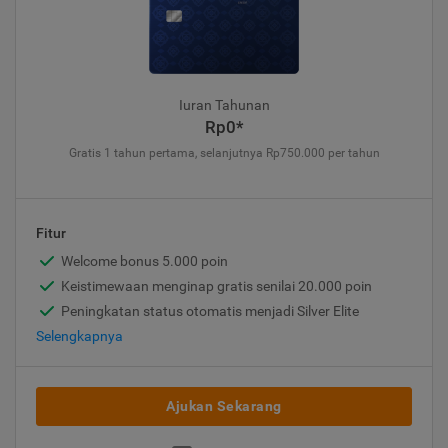
Iuran Tahunan
Rp0*
Gratis 1 tahun pertama, selanjutnya Rp750.000 per tahun
Fitur
Welcome bonus 5.000 poin
Keistimewaan menginap gratis senilai 20.000 poin
Peningkatan status otomatis menjadi Silver Elite
Selengkapnya
Ajukan Sekarang