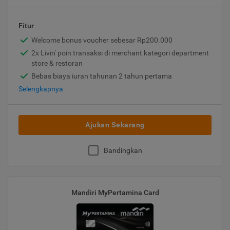
Fitur
Welcome bonus voucher sebesar Rp200.000
2x Livin' poin transaksi di merchant kategori department
store & restoran
Bebas biaya iuran tahunan 2 tahun pertama
Selengkapnya
Ajukan Sekarang
Bandingkan
Mandiri MyPertamina Card