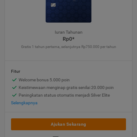
Iuran Tahunan
Rp0*
Gratis 1 tahun pertama, selanjutnya Rp750.000 per tahun
Fitur
Welcome bonus 5.000 poin
Keistimewaan menginap gratis senilai 20.000 poin
Peningkatan status otomatis menjadi Silver Elite
Selengkapnya
Ajukan Sekarang