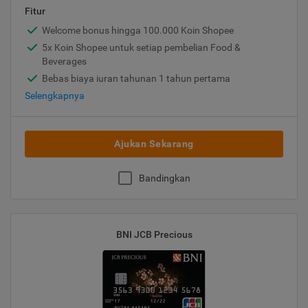
Fitur
Welcome bonus hingga 100.000 Koin Shopee
5x Koin Shopee untuk setiap pembelian Food &
Beverages
Bebas biaya iuran tahunan 1 tahun pertama
Selengkapnya
Ajukan Sekarang
Bandingkan
BNI JCB Precious