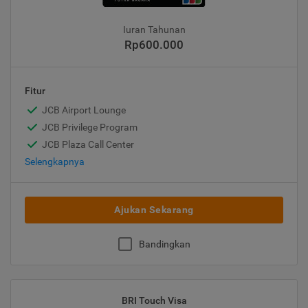
Iuran Tahunan
Rp600.000
Fitur
JCB Airport Lounge
JCB Privilege Program
JCB Plaza Call Center
Selengkapnya
Ajukan Sekarang
Bandingkan
BRI Touch Visa