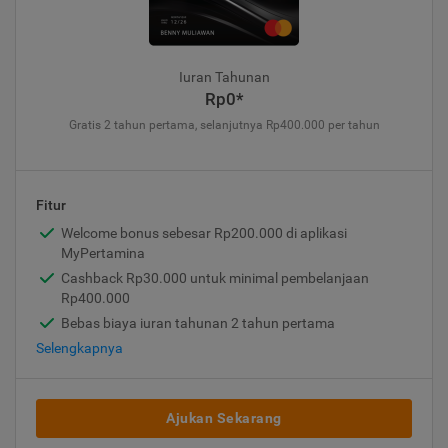
Iuran Tahunan
Rp0*
Gratis 2 tahun pertama, selanjutnya Rp400.000 per tahun
Fitur
Welcome bonus sebesar Rp200.000 di aplikasi
MyPertamina
Cashback Rp30.000 untuk minimal pembelanjaan
Rp400.000
Bebas biaya iuran tahunan 2 tahun pertama
Selengkapnya
Ajukan Sekarang