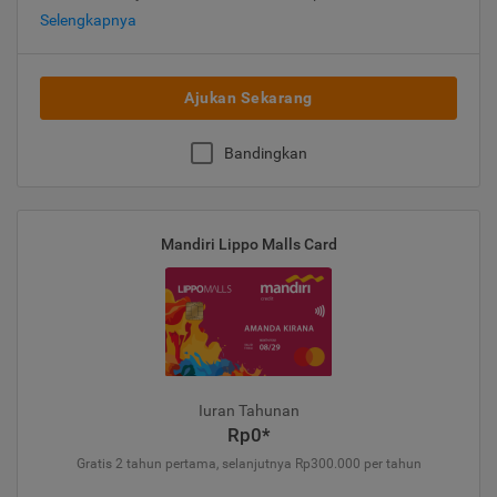
Selengkapnya
Ajukan Sekarang
Bandingkan
Mandiri Lippo Malls Card
Iuran Tahunan
Rp0*
Gratis 2 tahun pertama, selanjutnya Rp300.000 per tahun