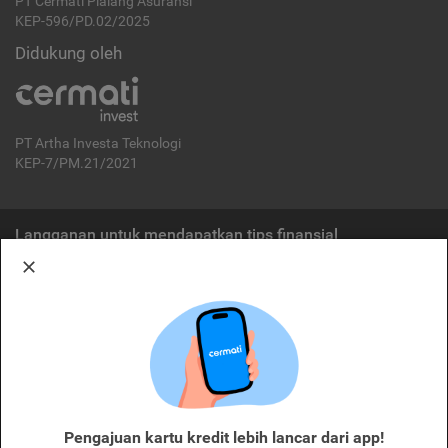
PT Cermati Pialang Asuransi
KEP-596/PD.02/2025
Didukung oleh
PT Artha Investa Teknologi
KEP-7/PM.21/2021
Langganan untuk mendapatkan tips finansial
Berlangganan
Disclaimer:
Cermati merupakan penyelenggara agregasi jasa keuangan yang terdaftar di
OJK. Oleh karena itu, produk dan/atau layanan jasa keuangan yang
ditawarkan bukan merupakan produk dan/atau layanan jasa keuangan yang
diterbitkan oleh Cermati dan Cermati tidak bertanggung jawab atas tuntutan
dan risiko terkait produk dan/atau layanan LJK dan/atau pihak yang
Pengajuan kartu kredit lebih lancar dari app!
melakukan kegiatan di sektor jasa keuangan.