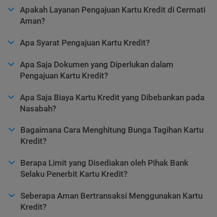
Apakah Layanan Pengajuan Kartu Kredit di Cermati
Aman?
Apa Syarat Pengajuan Kartu Kredit?
Apa Saja Dokumen yang Diperlukan dalam
Pengajuan Kartu Kredit?
Apa Saja Biaya Kartu Kredit yang Dibebankan pada
Nasabah?
Bagaimana Cara Menghitung Bunga Tagihan Kartu
Kredit?
Berapa Limit yang Disediakan oleh Pihak Bank
Selaku Penerbit Kartu Kredit?
Seberapa Aman Bertransaksi Menggunakan Kartu
Kredit?