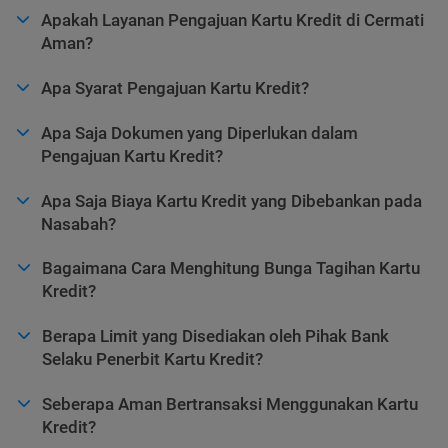
Apakah Layanan Pengajuan Kartu Kredit di Cermati
Aman?
Apa Syarat Pengajuan Kartu Kredit?
Apa Saja Dokumen yang Diperlukan dalam
Pengajuan Kartu Kredit?
Apa Saja Biaya Kartu Kredit yang Dibebankan pada
Nasabah?
Bagaimana Cara Menghitung Bunga Tagihan Kartu
Kredit?
Berapa Limit yang Disediakan oleh Pihak Bank
Selaku Penerbit Kartu Kredit?
Seberapa Aman Bertransaksi Menggunakan Kartu
Kredit?