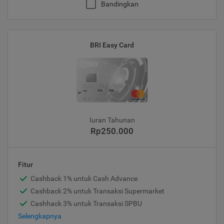
Bandingkan
BRI Easy Card
Iuran Tahunan
Rp250.000
Fitur
Cashback 1% untuk Cash Advance
Cashback 2% untuk Transaksi Supermarket
Cashhack 3% untuk Transaksi SPBU
Selengkapnya