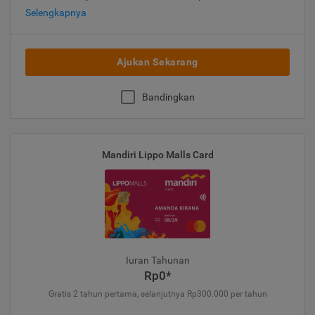
Selengkapnya
Ajukan Sekarang
Bandingkan
Mandiri Lippo Malls Card
Iuran Tahunan
Rp0*
Gratis 2 tahun pertama, selanjutnya Rp300.000 per tahun