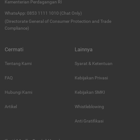
Kementerian Perdagangan RI
WhatsApp: 0853 1111 1010 (Chat Only)
(Directorate General of Consumer Protection and Trade
Compliance)
Cermati
Lainnya
Tentang Kami
Syarat & Ketentuan
FAQ
Kebijakan Privasi
Hubungi Kami
Kebijakan SMKI
Artikel
Whistleblowing
Anti Gratifikasi