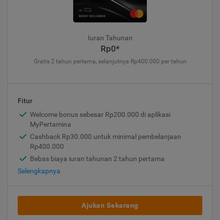
Iuran Tahunan
Rp0*
Gratis 2 tahun pertama, selanjutnya Rp400.000 per tahun
Fitur
Welcome bonus sebesar Rp200.000 di aplikasi
MyPertamina
Cashback Rp30.000 untuk minimal pembelanjaan
Rp400.000
Bebas biaya iuran tahunan 2 tahun pertama
Selengkapnya
Ajukan Sekarang