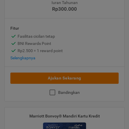
Iuran Tahunan
Rp300.000
Fitur
Fasilitas cicilan tetap
BNI Rewards Point
Rp2.500 = 1 reward point
Selengkapnya
Ajukan Sekarang
Bandingkan
Marriott Bonvoy® Mandiri Kartu Kredit