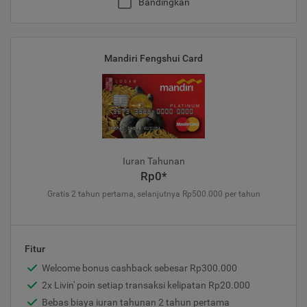
Bandingkan
Mandiri Fengshui Card
Iuran Tahunan
Rp0*
Gratis 2 tahun pertama, selanjutnya Rp500.000 per tahun
Fitur
Welcome bonus cashback sebesar Rp300.000
2x Livin' poin setiap transaksi kelipatan Rp20.000
Bebas biaya iuran tahunan 2 tahun pertama