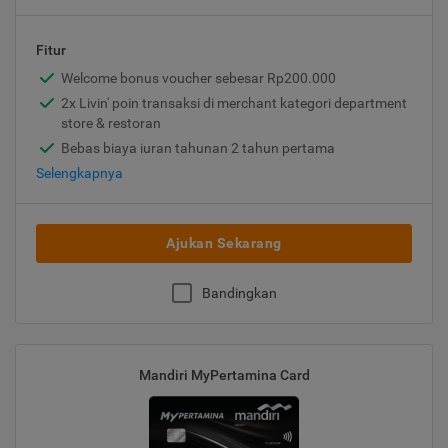
Fitur
Welcome bonus voucher sebesar Rp200.000
2x Livin' poin transaksi di merchant kategori department
store & restoran
Bebas biaya iuran tahunan 2 tahun pertama
Selengkapnya
Ajukan Sekarang
Bandingkan
Mandiri MyPertamina Card