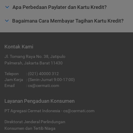
Apa Perbedaan Paylater dan Kartu Kredit?
Bagaimana Cara Membayar Tagihan Kartu Kredit?
Kontak Kami
Jl. Tomang Raya No. 38, Jatipulo
Palmerah, Jakarta Barat 11430
Telepon
:
(021) 40000 312
Jam Kerja
: (Senin-Jumat 9:00-17:00)
Email
:
cs@cermati.com
Layanan Pengaduan Konsumen
PT Agregasi Cermat Indonesia - cs@cermati.com
Direktorat Jenderal Perlindungan
Konsumen dan Tertib Niaga