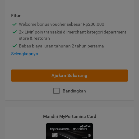
Fitur
Welcome bonus voucher sebesar Rp200.000
2x Livin' poin transaksi di merchant kategori department
store & restoran
Bebas biaya iuran tahunan 2 tahun pertama
Selengkapnya
Ajukan Sekarang
Bandingkan
Mandiri MyPertamina Card