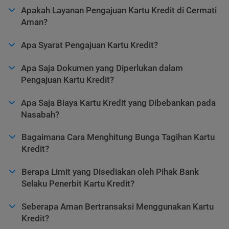
Apakah Layanan Pengajuan Kartu Kredit di Cermati
Aman?
Apa Syarat Pengajuan Kartu Kredit?
Apa Saja Dokumen yang Diperlukan dalam
Pengajuan Kartu Kredit?
Apa Saja Biaya Kartu Kredit yang Dibebankan pada
Nasabah?
Bagaimana Cara Menghitung Bunga Tagihan Kartu
Kredit?
Berapa Limit yang Disediakan oleh Pihak Bank
Selaku Penerbit Kartu Kredit?
Seberapa Aman Bertransaksi Menggunakan Kartu
Kredit?