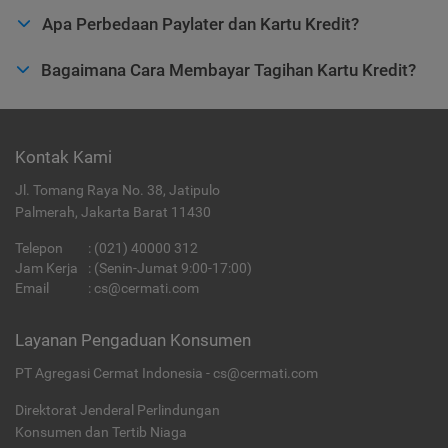
Apa Perbedaan Paylater dan Kartu Kredit?
Bagaimana Cara Membayar Tagihan Kartu Kredit?
Kontak Kami
Jl. Tomang Raya No. 38, Jatipulo
Palmerah, Jakarta Barat 11430
Telepon
:
(021) 40000 312
Jam Kerja
: (Senin-Jumat 9:00-17:00)
Email
:
cs@cermati.com
Layanan Pengaduan Konsumen
PT Agregasi Cermat Indonesia - cs@cermati.com
Direktorat Jenderal Perlindungan
Konsumen dan Tertib Niaga