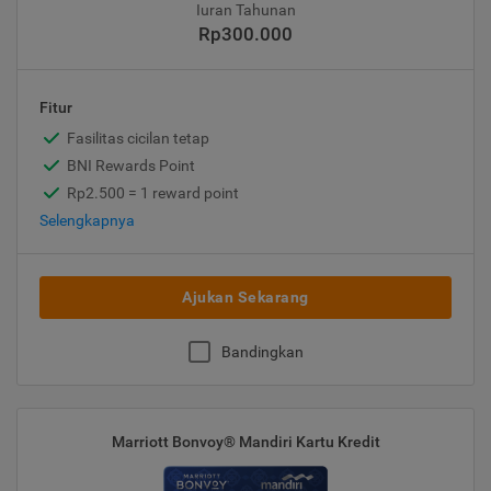
Iuran Tahunan
Rp300.000
Fitur
Fasilitas cicilan tetap
BNI Rewards Point
Rp2.500 = 1 reward point
Selengkapnya
Ajukan Sekarang
Bandingkan
Marriott Bonvoy® Mandiri Kartu Kredit