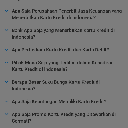
Apa Saja Perusahaan Penerbit Jasa Keuangan yang
Menerbitkan Kartu Kredit di Indonesia?
Bank Apa Saja yang Menerbitkan Kartu Kredit di
Indonesia?
Apa Perbedaan Kartu Kredit dan Kartu Debit?
Pihak Mana Saja yang Terlibat dalam Kehadiran
Kartu Kredit di Indonesia?
Berapa Besar Suku Bunga Kartu Kredit di
Indonesia?
Apa Saja Keuntungan Memiliki Kartu Kredit?
Apa Saja Promo Kartu Kredit yang Ditawarkan di
Cermati?