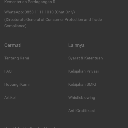
Kementerian Perdagangan RI
WhatsApp: 0853 1111 1010 (Chat Only)
(Directorate General of Consumer Protection and Trade
Compliance)
Cermati
Lainnya
Tentang Kami
Syarat & Ketentuan
FAQ
Kebijakan Privasi
Hubungi Kami
Kebijakan SMKI
Artikel
Whistleblowing
Anti Gratifikasi