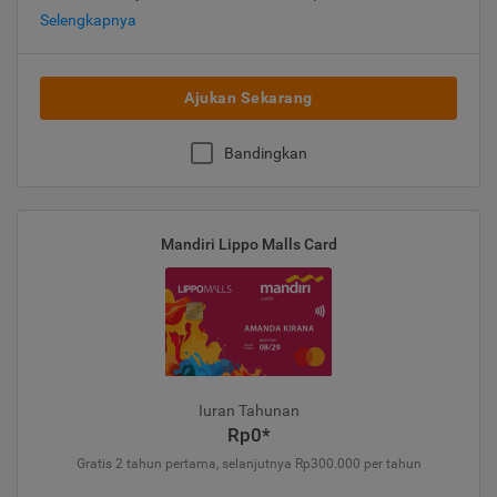
Selengkapnya
Ajukan Sekarang
Bandingkan
Mandiri Lippo Malls Card
Iuran Tahunan
Rp0*
Gratis 2 tahun pertama, selanjutnya Rp300.000 per tahun