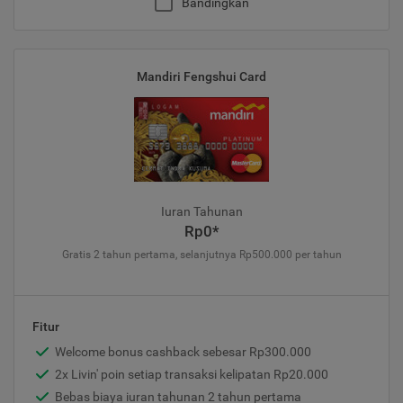
Bandingkan
Mandiri Fengshui Card
Iuran Tahunan
Rp0*
Gratis 2 tahun pertama, selanjutnya Rp500.000 per tahun
Fitur
Welcome bonus cashback sebesar Rp300.000
2x Livin' poin setiap transaksi kelipatan Rp20.000
Bebas biaya iuran tahunan 2 tahun pertama