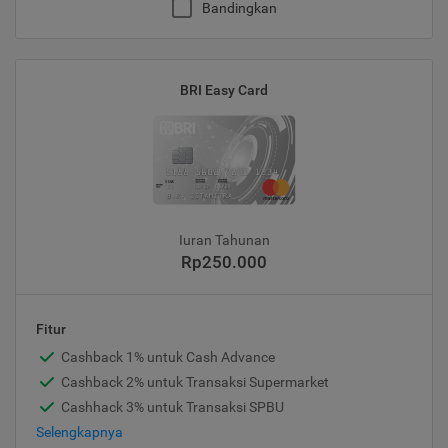
Bandingkan
BRI Easy Card
Iuran Tahunan
Rp250.000
Fitur
Cashback 1% untuk Cash Advance
Cashback 2% untuk Transaksi Supermarket
Cashhack 3% untuk Transaksi SPBU
Selengkapnya