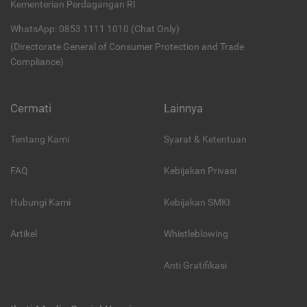
Kementerian Perdagangan RI
WhatsApp: 0853 1111 1010 (Chat Only)
(Directorate General of Consumer Protection and Trade
Compliance)
Cermati
Lainnya
Tentang Kami
Syarat & Ketentuan
FAQ
Kebijakan Privasi
Hubungi Kami
Kebijakan SMKI
Artikel
Whistleblowing
Anti Gratifikasi