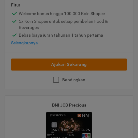
Fitur
Welcome bonus hingga 100.000 Koin Shopee
5x Koin Shopee untuk setiap pembelian Food &
Beverages
Bebas biaya iuran tahunan 1 tahun pertama
Selengkapnya
Ajukan Sekarang
Bandingkan
BNI JCB Precious