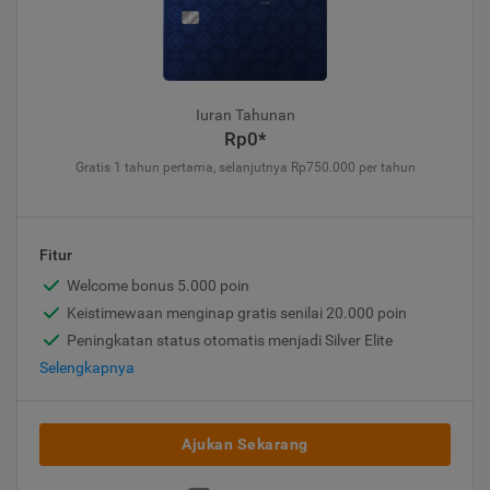
Iuran Tahunan
Rp0*
Gratis 1 tahun pertama, selanjutnya Rp750.000 per tahun
Fitur
Welcome bonus 5.000 poin
Keistimewaan menginap gratis senilai 20.000 poin
Peningkatan status otomatis menjadi Silver Elite
Selengkapnya
Ajukan Sekarang