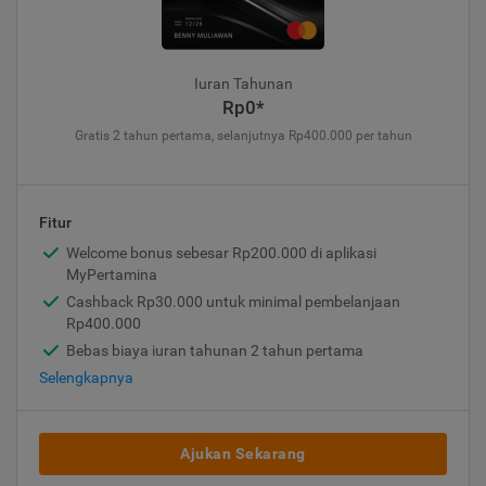
Iuran Tahunan
Rp0*
Gratis 2 tahun pertama, selanjutnya Rp400.000 per tahun
Fitur
Welcome bonus sebesar Rp200.000 di aplikasi
MyPertamina
Cashback Rp30.000 untuk minimal pembelanjaan
Rp400.000
Bebas biaya iuran tahunan 2 tahun pertama
Selengkapnya
Ajukan Sekarang