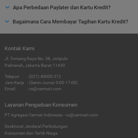
Apa Perbedaan Paylater dan Kartu Kredit?
Bagaimana Cara Membayar Tagihan Kartu Kredit?
Kontak Kami
Jl. Tomang Raya No. 38, Jatipulo
Palmerah, Jakarta Barat 11430
Telepon
:
(021) 40000 312
Jam Kerja
: (Senin-Jumat 9:00-17:00)
Email
:
cs@cermati.com
Layanan Pengaduan Konsumen
PT Agregasi Cermat Indonesia - cs@cermati.com
Direktorat Jenderal Perlindungan
Konsumen dan Tertib Niaga