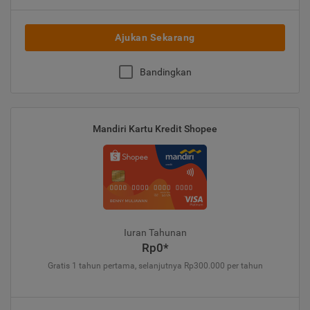
Ajukan Sekarang
Bandingkan
Mandiri Kartu Kredit Shopee
Iuran Tahunan
Rp0*
Gratis 1 tahun pertama, selanjutnya Rp300.000 per tahun