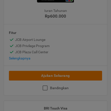
Iuran Tahunan
Rp600.000
Fitur
JCB Airport Lounge
JCB Privilege Program
JCB Plaza Call Center
Selengkapnya
Ajukan Sekarang
Bandingkan
BRI Touch Visa