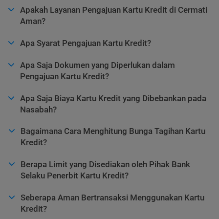
Apakah Layanan Pengajuan Kartu Kredit di Cermati
Aman?
Apa Syarat Pengajuan Kartu Kredit?
Apa Saja Dokumen yang Diperlukan dalam
Pengajuan Kartu Kredit?
Apa Saja Biaya Kartu Kredit yang Dibebankan pada
Nasabah?
Bagaimana Cara Menghitung Bunga Tagihan Kartu
Kredit?
Berapa Limit yang Disediakan oleh Pihak Bank
Selaku Penerbit Kartu Kredit?
Seberapa Aman Bertransaksi Menggunakan Kartu
Kredit?