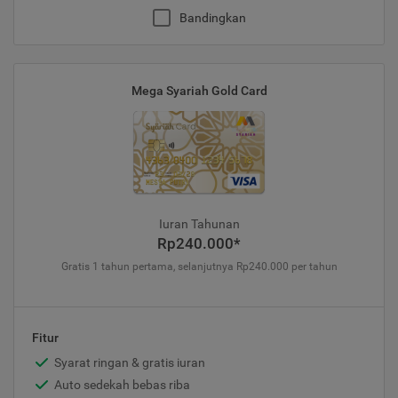
Bandingkan
Mega Syariah Gold Card
Iuran Tahunan
Rp240.000*
Gratis 1 tahun pertama, selanjutnya Rp240.000 per tahun
Fitur
Syarat ringan & gratis iuran
Auto sedekah bebas riba