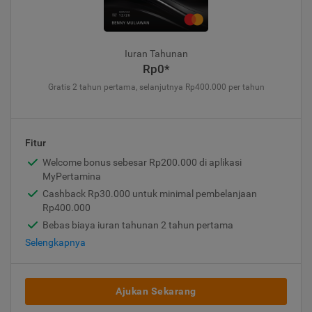
Iuran Tahunan
Rp0*
Gratis 2 tahun pertama, selanjutnya Rp400.000 per tahun
Fitur
Welcome bonus sebesar Rp200.000 di aplikasi
MyPertamina
Cashback Rp30.000 untuk minimal pembelanjaan
Rp400.000
Bebas biaya iuran tahunan 2 tahun pertama
Selengkapnya
Ajukan Sekarang