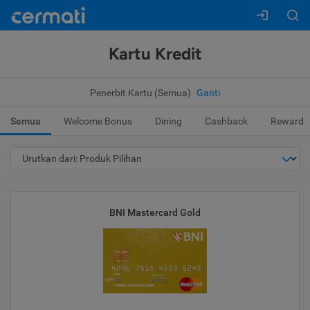
Kartu Kredit
Penerbit Kartu (Semua)
Ganti
Semua
Welcome Bonus
Dining
Cashback
Reward
BNI Mastercard Gold