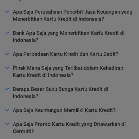
Apa Saja Perusahaan Penerbit Jasa Keuangan yang
Menerbitkan Kartu Kredit di Indonesia?
Bank Apa Saja yang Menerbitkan Kartu Kredit di
Indonesia?
Apa Perbedaan Kartu Kredit dan Kartu Debit?
Pihak Mana Saja yang Terlibat dalam Kehadiran
Kartu Kredit di Indonesia?
Berapa Besar Suku Bunga Kartu Kredit di
Indonesia?
Apa Saja Keuntungan Memiliki Kartu Kredit?
Apa Saja Promo Kartu Kredit yang Ditawarkan di
Cermati?