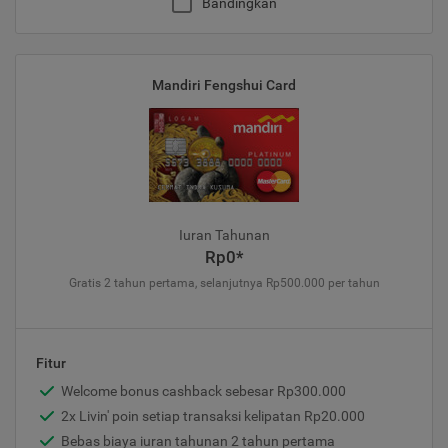
Bandingkan
Mandiri Fengshui Card
Iuran Tahunan
Rp0*
Gratis 2 tahun pertama, selanjutnya Rp500.000 per tahun
Fitur
Welcome bonus cashback sebesar Rp300.000
2x Livin' poin setiap transaksi kelipatan Rp20.000
Bebas biaya iuran tahunan 2 tahun pertama