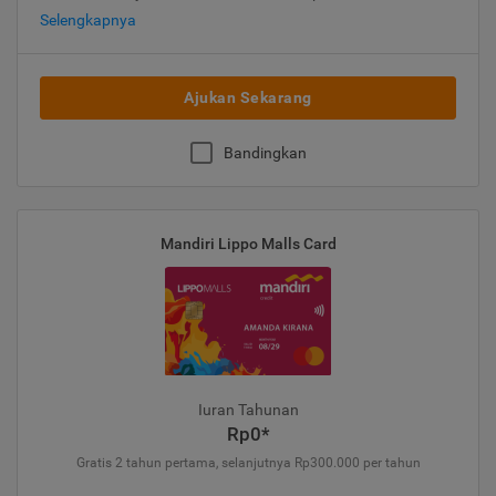
Selengkapnya
Ajukan Sekarang
Bandingkan
Mandiri Lippo Malls Card
Iuran Tahunan
Rp0*
Gratis 2 tahun pertama, selanjutnya Rp300.000 per tahun