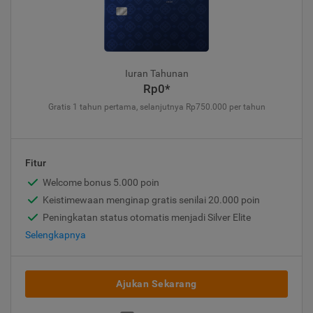
Iuran Tahunan
Rp0*
Gratis 1 tahun pertama, selanjutnya Rp750.000 per tahun
Fitur
Welcome bonus 5.000 poin
Keistimewaan menginap gratis senilai 20.000 poin
Peningkatan status otomatis menjadi Silver Elite
Selengkapnya
Ajukan Sekarang