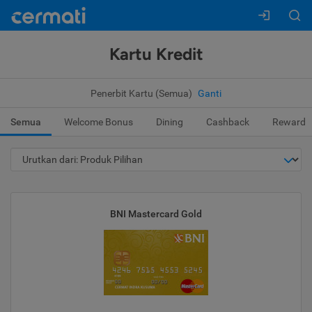
Kartu Kredit
Penerbit Kartu (Semua)
Ganti
Semua
Welcome Bonus
Dining
Cashback
Reward
BNI Mastercard Gold