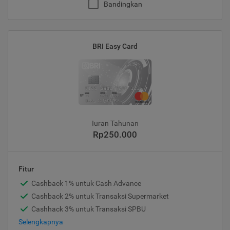
Bandingkan
BRI Easy Card
Iuran Tahunan
Rp250.000
Fitur
Cashback 1% untuk Cash Advance
Cashback 2% untuk Transaksi Supermarket
Cashhack 3% untuk Transaksi SPBU
Selengkapnya