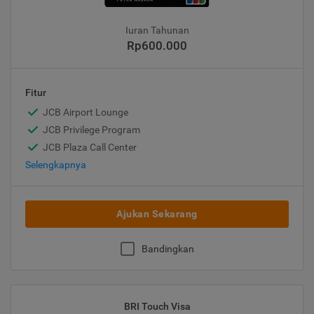
Iuran Tahunan
Rp600.000
Fitur
JCB Airport Lounge
JCB Privilege Program
JCB Plaza Call Center
Selengkapnya
Ajukan Sekarang
Bandingkan
BRI Touch Visa