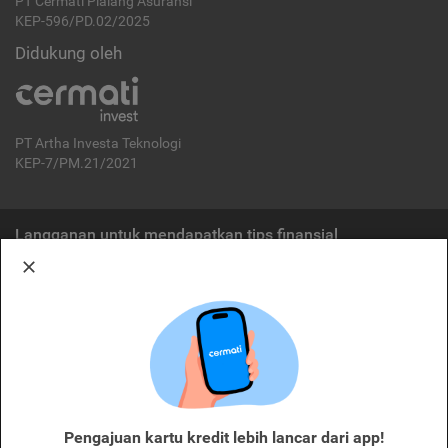
PT Cermati Pialang Asuransi
KEP-596/PD.02/2025
Didukung oleh
PT Artha Investa Teknologi
KEP-7/PM.21/2021
Langganan untuk mendapatkan tips finansial
Berlangganan
Disclaimer:
Cermati merupakan penyelenggara agregasi jasa keuangan yang terdaftar di
OJK. Oleh karena itu, produk dan/atau layanan jasa keuangan yang
ditawarkan bukan merupakan produk dan/atau layanan jasa keuangan yang
diterbitkan oleh Cermati dan Cermati tidak bertanggung jawab atas tuntutan
dan risiko terkait produk dan/atau layanan LJK dan/atau pihak yang
Pengajuan kartu kredit lebih lancar dari app!
melakukan kegiatan di sektor jasa keuangan.