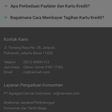
Apa Perbedaan Paylater dan Kartu Kredit?
Bagaimana Cara Membayar Tagihan Kartu Kredit?
Kontak Kami
Jl. Tomang Raya No. 38, Jatipulo
Palmerah, Jakarta Barat 11430
Telepon
:
(021) 40000 312
Jam Kerja
: (Senin-Jumat 9:00-17:00)
Email
:
cs@cermati.com
Layanan Pengaduan Konsumen
PT Agregasi Cermat Indonesia - cs@cermati.com
Direktorat Jenderal Perlindungan
Konsumen dan Tertib Niaga