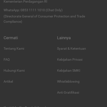
Kementerian Perdagangan RI
WhatsApp: 0853 1111 1010 (Chat Only)
(Directorate General of Consumer Protection and Trade
Compliance)
Cermati
Lainnya
Tentang Kami
Syarat & Ketentuan
FAQ
Kebijakan Privasi
Hubungi Kami
Kebijakan SMKI
Artikel
Whistleblowing
Anti Gratifikasi