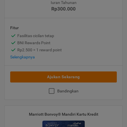
Iuran Tahunan
Rp300.000
Fitur
Fasilitas cicilan tetap
BNI Rewards Point
Rp2.500 = 1 reward point
Selengkapnya
Ajukan Sekarang
Bandingkan
Marriott Bonvoy® Mandiri Kartu Kredit