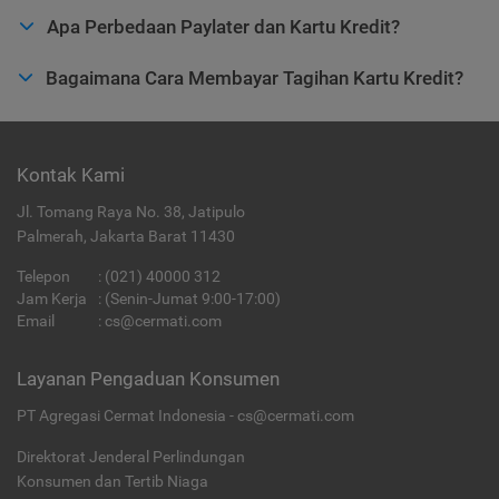
Apa Perbedaan Paylater dan Kartu Kredit?
Bagaimana Cara Membayar Tagihan Kartu Kredit?
Kontak Kami
Jl. Tomang Raya No. 38, Jatipulo
Palmerah, Jakarta Barat 11430
Telepon
:
(021) 40000 312
Jam Kerja
: (Senin-Jumat 9:00-17:00)
Email
:
cs@cermati.com
Layanan Pengaduan Konsumen
PT Agregasi Cermat Indonesia - cs@cermati.com
Direktorat Jenderal Perlindungan
Konsumen dan Tertib Niaga