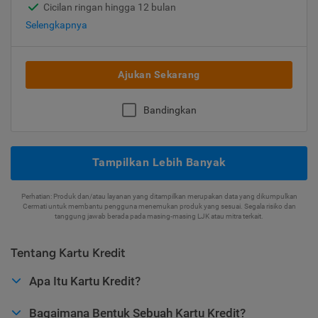
Cicilan ringan hingga 12 bulan
Selengkapnya
Ajukan Sekarang
Bandingkan
Tampilkan Lebih Banyak
Perhatian: Produk dan/atau layanan yang ditampilkan merupakan data yang dikumpulkan
Cermati untuk membantu pengguna menemukan produk yang sesuai. Segala risiko dan
tanggung jawab berada pada masing-masing LJK atau mitra terkait.
Tentang Kartu Kredit
Apa Itu Kartu Kredit?
Bagaimana Bentuk Sebuah Kartu Kredit?