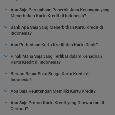
Apa Saja Perusahaan Penerbit Jasa Keuangan yang
Menerbitkan Kartu Kredit di Indonesia?
Bank Apa Saja yang Menerbitkan Kartu Kredit di
Indonesia?
Apa Perbedaan Kartu Kredit dan Kartu Debit?
Pihak Mana Saja yang Terlibat dalam Kehadiran
Kartu Kredit di Indonesia?
Berapa Besar Suku Bunga Kartu Kredit di
Indonesia?
Apa Saja Keuntungan Memiliki Kartu Kredit?
Apa Saja Promo Kartu Kredit yang Ditawarkan di
Cermati?