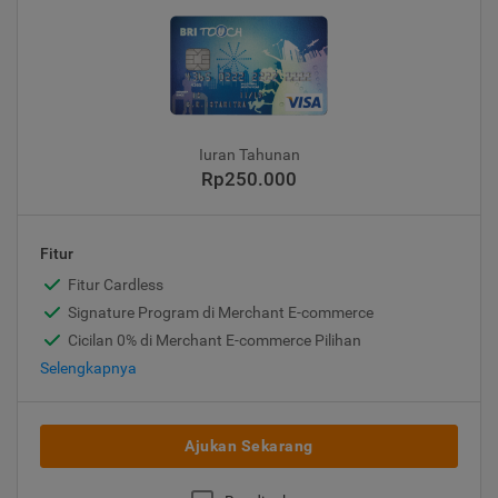
Iuran Tahunan
Rp250.000
Fitur
Fitur Cardless
Signature Program di Merchant E-commerce
Cicilan 0% di Merchant E-commerce Pilihan
Selengkapnya
Ajukan Sekarang