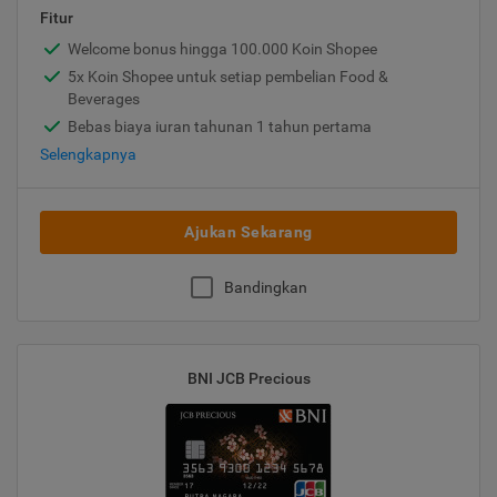
Fitur
Welcome bonus hingga 100.000 Koin Shopee
5x Koin Shopee untuk setiap pembelian Food &
Beverages
Bebas biaya iuran tahunan 1 tahun pertama
Selengkapnya
Ajukan Sekarang
Bandingkan
BNI JCB Precious