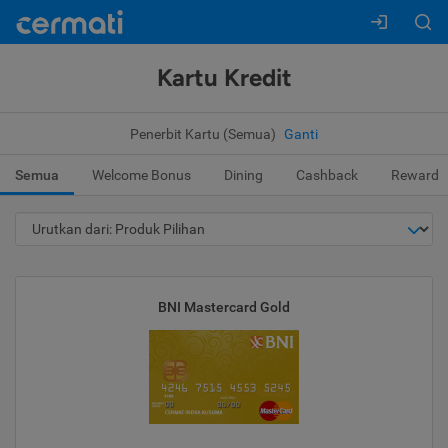
Kartu Kredit
Penerbit Kartu (Semua)
Ganti
Semua
Welcome Bonus
Dining
Cashback
Reward
BNI Mastercard Gold