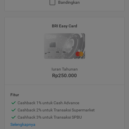
Bandingkan
BRI Easy Card
Iuran Tahunan
Rp250.000
Fitur
Cashback 1% untuk Cash Advance
Cashback 2% untuk Transaksi Supermarket
Cashhack 3% untuk Transaksi SPBU
Selengkapnya