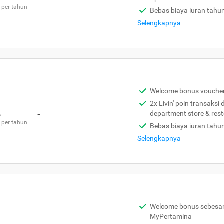
 per tahun
Bebas biaya iuran tahu
Selengkapnya
Welcome bonus vouche
2x Livin' poin transaksi
,
-
department store & res
 per tahun
Bebas biaya iuran tahu
Selengkapnya
Welcome bonus sebesar 
MyPertamina