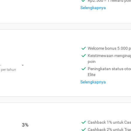
Rp2.500 = 1 reward poi
Selengkapnya
Welcome bonus 5.000 p
Keistimewaan menginap 
poin
,
-
Peningkatan status otom
 per tahun
Elite
Selengkapnya
Cashback 1% untuk Ca
3%
Cashback 2% untuk Tra