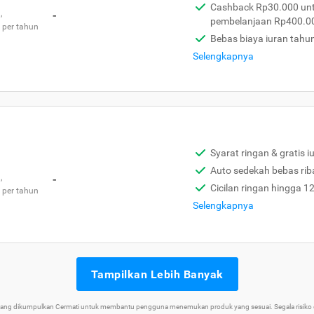
Cashback Rp30.000 unt
,
-
pembelanjaan Rp400.0
 per tahun
Bebas biaya iuran tahu
Selengkapnya
Syarat ringan & gratis i
Auto sedekah bebas rib
,
-
Cicilan ringan hingga 1
 per tahun
Selengkapnya
Tampilkan Lebih Banyak
 yang dikumpulkan Cermati untuk membantu pengguna menemukan produk yang sesuai. Segala risiko d