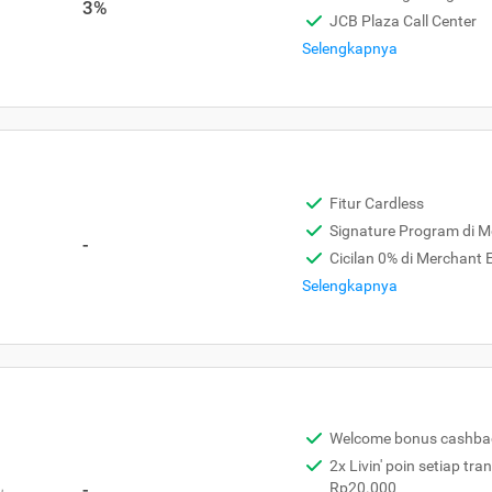
3%
JCB Plaza Call Center
Selengkapnya
Fitur Cardless
Signature Program di 
-
Cicilan 0% di Merchant
Selengkapnya
Welcome bonus cashba
2x Livin' poin setiap tra
,
-
Rp20.000