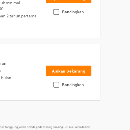
uk minimal
00
Bandingkan
nan 2 tahun pertama
uran
a
Ajukan Sekarang
2 bulan
Bandingkan
an tanggung jawab berada pada masing-masing LJK atau mitra terkait.