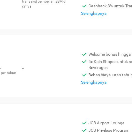
transaksi pembelian BBM di
Cashhack 3% untuk Tra
SPBU
Selengkapnya
Welcome bonus hingga 
5x Koin Shopee untuk s
,
-
Beverages
 per tahun
Bebas biaya iuran tahu
Selengkapnya
JCB Airport Lounge
JCB Privilege Program