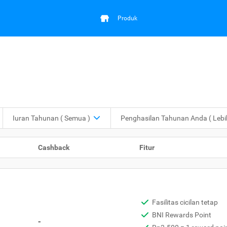
Produk
Iuran Tahunan
( Semua )
Penghasilan Tahunan Anda
( Leb
Cashback
Fitur
Fasilitas cicilan tetap
BNI Rewards Point
-