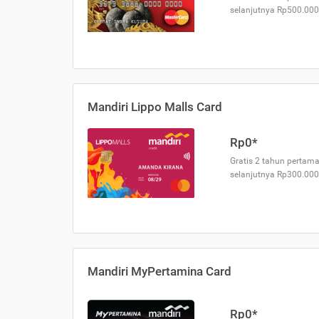
selanjutnya Rp500.000
Mandiri Lippo Malls Card
Rp0*
Gratis 2 tahun pertama
selanjutnya Rp300.000
Mandiri MyPertamina Card
Rp0*