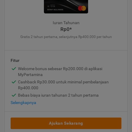
Iuran Tahunan
Rp0*
Gratis 2 tahun pertama, selanjutnya Rp400.000 per tahun
Fitur
Welcome bonus sebesar Rp200.000 di aplikasi
MyPertamina
Cashback Rp30.000 untuk minimal pembelanjaan
Rp400.000
Bebas biaya iuran tahunan 2 tahun pertama
Selengkapnya
Ajukan Sekarang