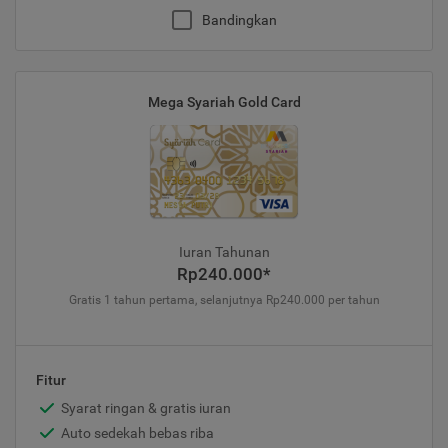
Bandingkan
Mega Syariah Gold Card
Iuran Tahunan
Rp240.000*
Gratis 1 tahun pertama, selanjutnya Rp240.000 per tahun
Fitur
Syarat ringan & gratis iuran
Auto sedekah bebas riba