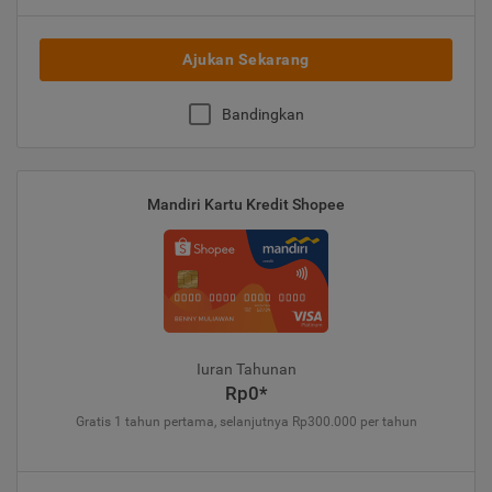
Ajukan Sekarang
Bandingkan
Mandiri Kartu Kredit Shopee
Iuran Tahunan
Rp0*
Gratis 1 tahun pertama, selanjutnya Rp300.000 per tahun