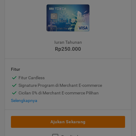
Iuran Tahunan
Rp250.000
Fitur
Fitur Cardless
Signature Program di Merchant E-commerce
Cicilan 0% di Merchant E-commerce Pilihan
Selengkapnya
Ajukan Sekarang