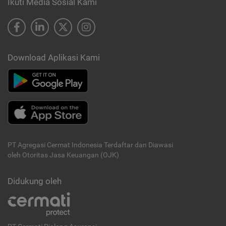
Ikuti Media Sosial Kami
Download Aplikasi Kami
PT Agregasi Cermat Indonesia
Terdaftar dan Diawasi
oleh Otoritas Jasa Keuangan (OJK)
Didukung oleh