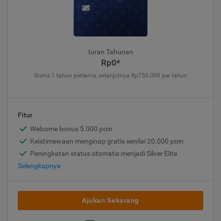
Iuran Tahunan
Rp0*
Gratis 1 tahun pertama, selanjutnya Rp750.000 per tahun
Fitur
Welcome bonus 5.000 poin
Keistimewaan menginap gratis senilai 20.000 poin
Peningkatan status otomatis menjadi Silver Elite
Selengkapnya
Ajukan Sekarang