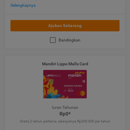
Selengkapnya
Ajukan Sekarang
Bandingkan
Mandiri Lippo Malls Card
Iuran Tahunan
Rp0*
Gratis 2 tahun pertama, selanjutnya Rp300.000 per tahun