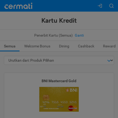
Kartu Kredit
Penerbit Kartu (Semua)
Ganti
Semua
Welcome Bonus
Dining
Cashback
Reward
BNI Mastercard Gold