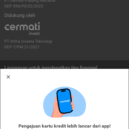
PT Cermati Pialang Asuransi
KEP-596/PD.02/2025
Didukung oleh
PT Artha Investa Teknologi
KEP-7/PM.21/2021
Langganan untuk mendapatkan tips finansial
Berlangganan
Disclaimer:
Cermati merupakan penyelenggara agregasi jasa keuangan yang terdaftar di
OJK. Oleh karena itu, produk dan/atau layanan jasa keuangan yang
ditawarkan bukan merupakan produk dan/atau layanan jasa keuangan yang
diterbitkan oleh Cermati dan Cermati tidak bertanggung jawab atas tuntutan
dan risiko terkait produk dan/atau layanan LJK dan/atau pihak yang
Pengajuan kartu kredit lebih lancar dari app!
melakukan kegiatan di sektor jasa keuangan.