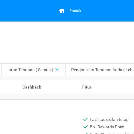
Produk
Iuran Tahunan
( Semua )
Penghasilan Tahunan Anda
( Leb
Cashback
Fitur
Fasilitas cicilan tetap
BNI Rewards Point
-