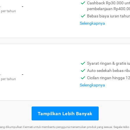
Cashback Rp30.000 unt
,
-
pembelanjaan Rp400.0
 per tahun
Bebas biaya iuran tahu
Selengkapnya
Syarat ringan & gratis i
Auto sedekah bebas rib
,
-
Cicilan ringan hingga 1
 per tahun
Selengkapnya
Tampilkan Lebih Banyak
 yang dikumpulkan Cermati untuk membantu pengguna menemukan produk yang sesuai. Segala risiko d