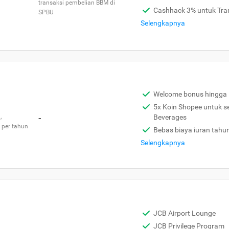
transaksi pembelian BBM di
Cashhack 3% untuk Tra
SPBU
Selengkapnya
Welcome bonus hingga 
5x Koin Shopee untuk s
,
-
Beverages
 per tahun
Bebas biaya iuran tahu
Selengkapnya
JCB Airport Lounge
JCB Privilege Program