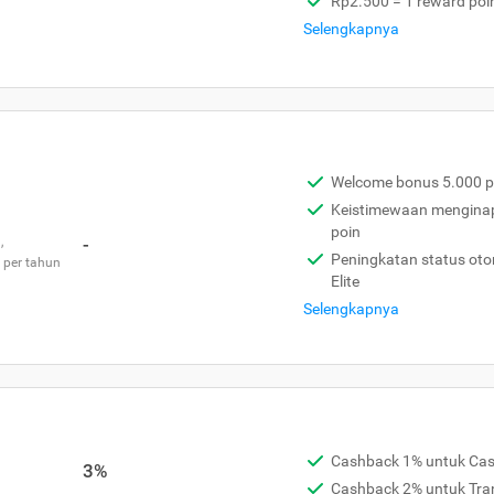
Rp2.500 = 1 reward poi
Selengkapnya
Welcome bonus 5.000 p
Keistimewaan menginap 
poin
,
-
Peningkatan status otom
 per tahun
Elite
Selengkapnya
Cashback 1% untuk Ca
3%
Cashback 2% untuk Tra