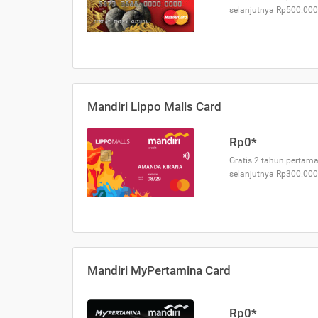
selanjutnya Rp500.000
Mandiri Lippo Malls Card
Rp0*
Gratis 2 tahun pertama
selanjutnya Rp300.000
Mandiri MyPertamina Card
Rp0*