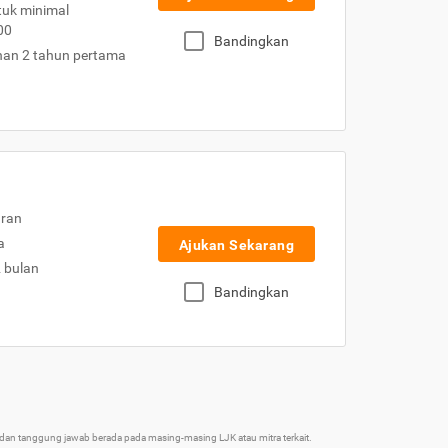
uk minimal
00
Bandingkan
nan 2 tahun pertama
uran
a
Ajukan Sekarang
2 bulan
Bandingkan
an tanggung jawab berada pada masing-masing LJK atau mitra terkait.