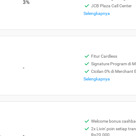
3%
JCB Plaza Call Center
Selengkapnya
Fitur Cardless
Signature Program di 
-
Cicilan 0% di Merchant
Selengkapnya
Welcome bonus cashba
2x Livin' poin setiap tra
,
-
Rp20.000