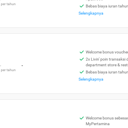
 per tahun
Bebas biaya iuran tahu
Selengkapnya
Welcome bonus vouche
2x Livin' poin transaksi
,
-
department store & res
 per tahun
Bebas biaya iuran tahu
Selengkapnya
Welcome bonus sebesar 
MyPertamina