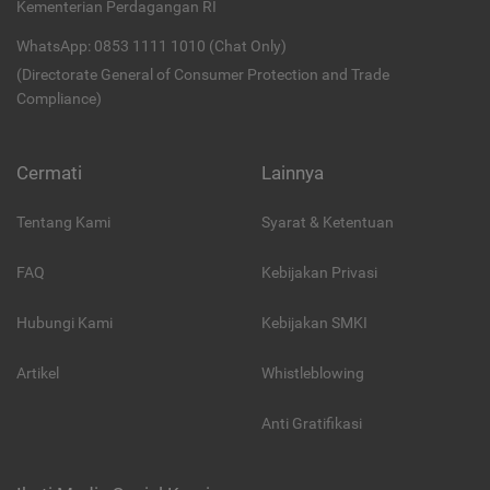
Kementerian Perdagangan RI
WhatsApp: 0853 1111 1010 (Chat Only)
(Directorate General of Consumer Protection and Trade
Compliance)
Cermati
Lainnya
Tentang Kami
Syarat & Ketentuan
FAQ
Kebijakan Privasi
Hubungi Kami
Kebijakan SMKI
Artikel
Whistleblowing
Anti Gratifikasi