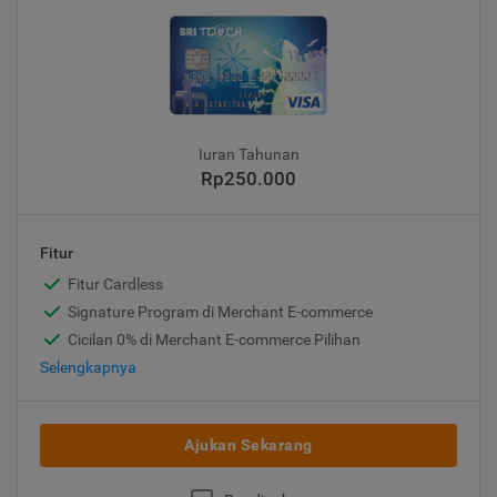
Iuran Tahunan
Rp250.000
Fitur
Fitur Cardless
Signature Program di Merchant E-commerce
Cicilan 0% di Merchant E-commerce Pilihan
Selengkapnya
Ajukan Sekarang