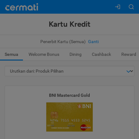
Kartu Kredit
Penerbit Kartu (Semua)
Ganti
Semua
Welcome Bonus
Dining
Cashback
Reward
BNI Mastercard Gold