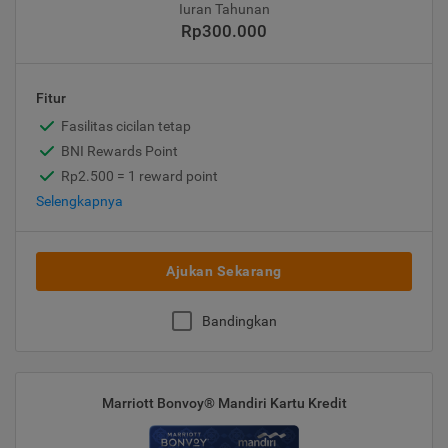
Iuran Tahunan
Rp300.000
Fitur
Fasilitas cicilan tetap
BNI Rewards Point
Rp2.500 = 1 reward point
Selengkapnya
Ajukan Sekarang
Bandingkan
Marriott Bonvoy® Mandiri Kartu Kredit