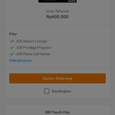
Iuran Tahunan
Rp600.000
Fitur
JCB Airport Lounge
JCB Privilege Program
JCB Plaza Call Center
Selengkapnya
Ajukan Sekarang
Bandingkan
BRI Touch Visa