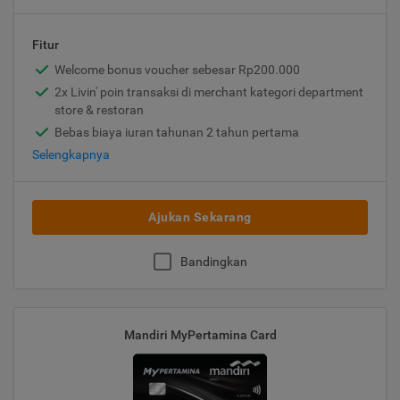
Fitur
Welcome bonus voucher sebesar Rp200.000
2x Livin' poin transaksi di merchant kategori department
store & restoran
Bebas biaya iuran tahunan 2 tahun pertama
Selengkapnya
Ajukan Sekarang
Bandingkan
Mandiri MyPertamina Card