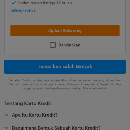
Cicilan ringan hingga 12 bulan
Selengkapnya
Ajukan Sekarang
Bandingkan
Tampilkan Lebih Banyak
Perhatian: Produk dan/atau layanan yang ditampilkan merupakan data yang dikumpulkan
Cermati untuk membantu pengguna menemukan produk yang sesuai. Segala risiko dan
tanggung jawab berada pada masing-masing LJK atau mitra terkait.
Tentang Kartu Kredit
Apa Itu Kartu Kredit?
Bagaimana Bentuk Sebuah Kartu Kredit?