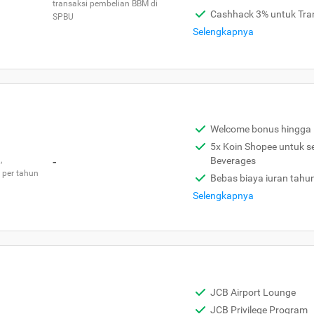
transaksi pembelian BBM di
Cashhack 3% untuk Tra
SPBU
Selengkapnya
Welcome bonus hingga 
5x Koin Shopee untuk s
,
-
Beverages
 per tahun
Bebas biaya iuran tahu
Selengkapnya
JCB Airport Lounge
JCB Privilege Program