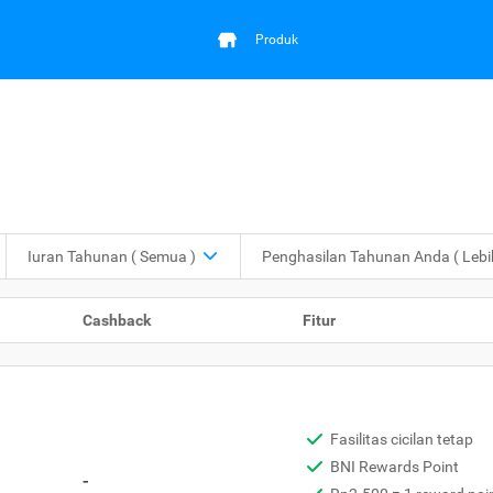
Produk
Iuran Tahunan
( Semua )
Penghasilan Tahunan Anda
( Leb
Cashback
Fitur
Fasilitas cicilan tetap
BNI Rewards Point
-