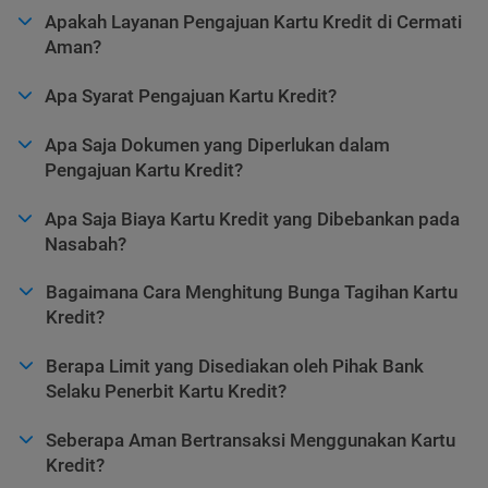
Apakah Layanan Pengajuan Kartu Kredit di Cermati
Aman?
Apa Syarat Pengajuan Kartu Kredit?
Apa Saja Dokumen yang Diperlukan dalam
Pengajuan Kartu Kredit?
Apa Saja Biaya Kartu Kredit yang Dibebankan pada
Nasabah?
Bagaimana Cara Menghitung Bunga Tagihan Kartu
Kredit?
Berapa Limit yang Disediakan oleh Pihak Bank
Selaku Penerbit Kartu Kredit?
Seberapa Aman Bertransaksi Menggunakan Kartu
Kredit?