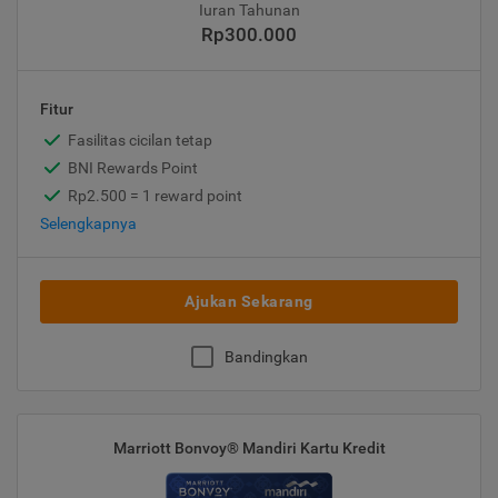
Iuran Tahunan
Rp300.000
Fitur
Fasilitas cicilan tetap
BNI Rewards Point
Rp2.500 = 1 reward point
Selengkapnya
Ajukan Sekarang
Bandingkan
Marriott Bonvoy® Mandiri Kartu Kredit