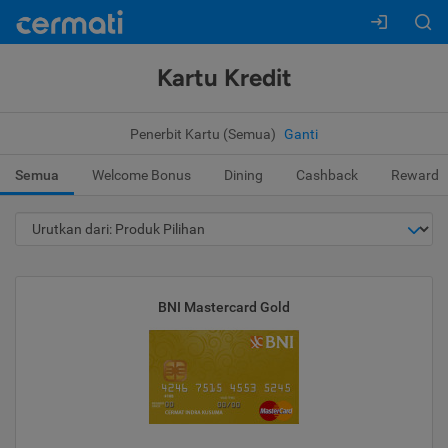
Kartu Kredit
Penerbit Kartu (Semua)
Ganti
Semua
Welcome Bonus
Dining
Cashback
Reward
BNI Mastercard Gold