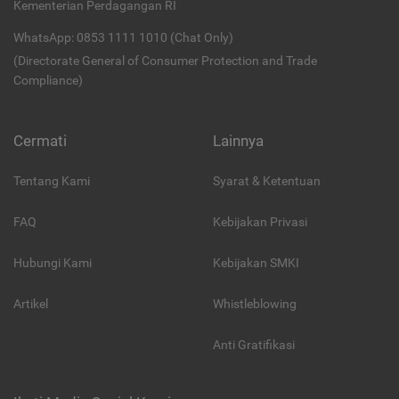
Kementerian Perdagangan RI
WhatsApp: 0853 1111 1010 (Chat Only)
(Directorate General of Consumer Protection and Trade
Compliance)
Cermati
Lainnya
Tentang Kami
Syarat & Ketentuan
FAQ
Kebijakan Privasi
Hubungi Kami
Kebijakan SMKI
Artikel
Whistleblowing
Anti Gratifikasi