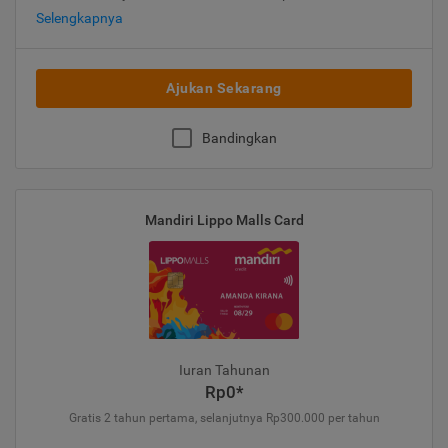
Selengkapnya
Ajukan Sekarang
Bandingkan
Mandiri Lippo Malls Card
Iuran Tahunan
Rp0*
Gratis 2 tahun pertama, selanjutnya Rp300.000 per tahun