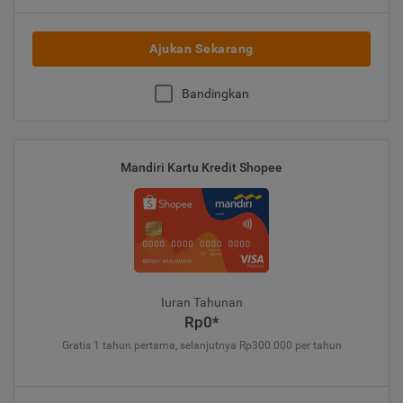
Ajukan Sekarang
Bandingkan
Mandiri Kartu Kredit Shopee
Iuran Tahunan
Rp0*
Gratis 1 tahun pertama, selanjutnya Rp300.000 per tahun