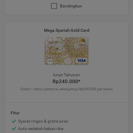
Bandingkan
Mega Syariah Gold Card
Iuran Tahunan
Rp240.000*
Gratis 1 tahun pertama, selanjutnya Rp240.000 per tahun
Fitur
Syarat ringan & gratis iuran
Auto sedekah bebas riba