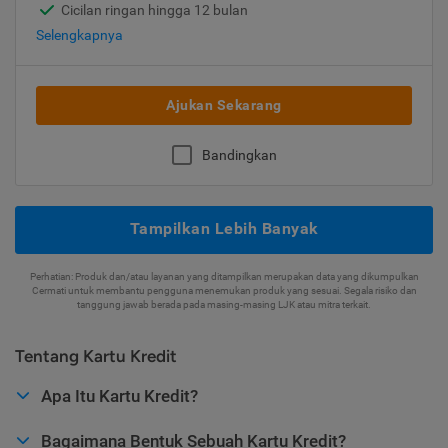
Cicilan ringan hingga 12 bulan
Selengkapnya
Ajukan Sekarang
Bandingkan
Tampilkan Lebih Banyak
Perhatian: Produk dan/atau layanan yang ditampilkan merupakan data yang dikumpulkan
Cermati untuk membantu pengguna menemukan produk yang sesuai. Segala risiko dan
tanggung jawab berada pada masing-masing LJK atau mitra terkait.
Tentang Kartu Kredit
Apa Itu Kartu Kredit?
Bagaimana Bentuk Sebuah Kartu Kredit?