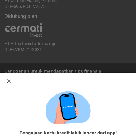
PT Cermati Pialang Asuransi
KEP-596/PD.02/2025
Didukung oleh
PT Artha Investa Teknologi
KEP-7/PM.21/2021
Langganan untuk mendapatkan tips finansial
Berlangganan
Disclaimer:
Cermati merupakan penyelenggara agregasi jasa keuangan yang terdaftar di
OJK. Oleh karena itu, produk dan/atau layanan jasa keuangan yang
ditawarkan bukan merupakan produk dan/atau layanan jasa keuangan yang
diterbitkan oleh Cermati dan Cermati tidak bertanggung jawab atas tuntutan
dan risiko terkait produk dan/atau layanan LJK dan/atau pihak yang
Pengajuan kartu kredit lebih lancar dari app!
melakukan kegiatan di sektor jasa keuangan.