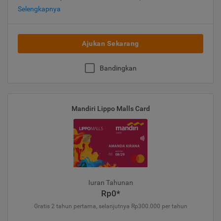
Selengkapnya
Ajukan Sekarang
Bandingkan
Mandiri Lippo Malls Card
Iuran Tahunan
Rp0*
Gratis 2 tahun pertama, selanjutnya Rp300.000 per tahun