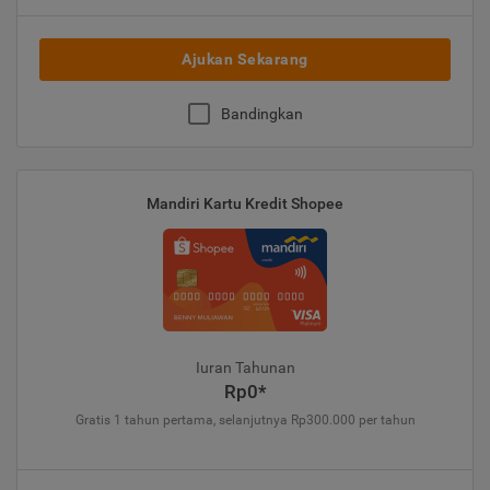
Ajukan Sekarang
Bandingkan
Mandiri Kartu Kredit Shopee
Iuran Tahunan
Rp0*
Gratis 1 tahun pertama, selanjutnya Rp300.000 per tahun