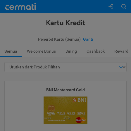
Kartu Kredit
Penerbit Kartu (Semua)
Ganti
Semua
Welcome Bonus
Dining
Cashback
Reward
BNI Mastercard Gold