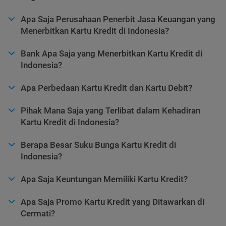
Apa Saja Perusahaan Penerbit Jasa Keuangan yang
Menerbitkan Kartu Kredit di Indonesia?
Bank Apa Saja yang Menerbitkan Kartu Kredit di
Indonesia?
Apa Perbedaan Kartu Kredit dan Kartu Debit?
Pihak Mana Saja yang Terlibat dalam Kehadiran
Kartu Kredit di Indonesia?
Berapa Besar Suku Bunga Kartu Kredit di
Indonesia?
Apa Saja Keuntungan Memiliki Kartu Kredit?
Apa Saja Promo Kartu Kredit yang Ditawarkan di
Cermati?