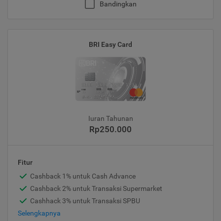
Bandingkan
BRI Easy Card
Iuran Tahunan
Rp250.000
Fitur
Cashback 1% untuk Cash Advance
Cashback 2% untuk Transaksi Supermarket
Cashhack 3% untuk Transaksi SPBU
Selengkapnya