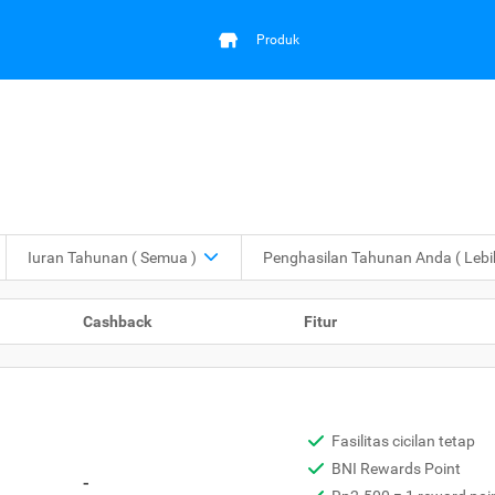
Produk
Iuran Tahunan
( Semua )
Penghasilan Tahunan Anda
( Leb
Cashback
Fitur
Fasilitas cicilan tetap
BNI Rewards Point
-