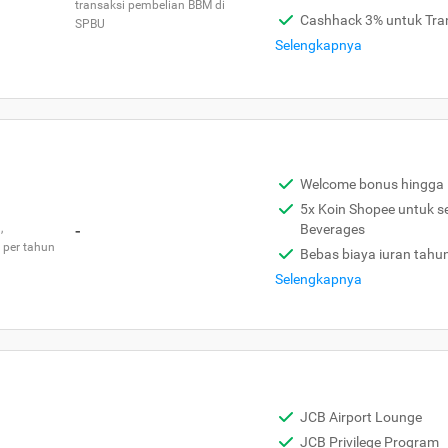
transaksi pembelian BBM di
Cashhack 3% untuk Tra
SPBU
Selengkapnya
Welcome bonus hingga 
5x Koin Shopee untuk s
,
-
Beverages
 per tahun
Bebas biaya iuran tahu
Selengkapnya
JCB Airport Lounge
JCB Privilege Program