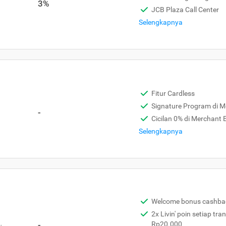
3%
JCB Plaza Call Center
Selengkapnya
Fitur Cardless
Signature Program di 
-
Cicilan 0% di Merchant
Selengkapnya
Welcome bonus cashba
2x Livin' poin setiap tra
,
-
Rp20.000