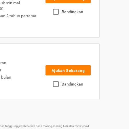
uk minimal
00
Bandingkan
nan 2 tahun pertama
uran
a
Ajukan Sekarang
2 bulan
Bandingkan
an tanggung jawab berada pada masing-masing LJK atau mitra terkait.