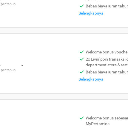
 per tahun
Bebas biaya iuran tahu
Selengkapnya
Welcome bonus vouche
2x Livin' poin transaksi
,
-
department store & res
 per tahun
Bebas biaya iuran tahu
Selengkapnya
Welcome bonus sebesar 
MyPertamina