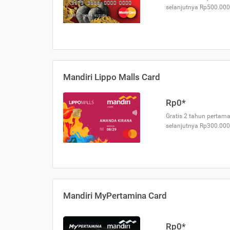
selanjutnya Rp500.000
Mandiri Lippo Malls Card
Rp0*
Gratis 2 tahun pertama
selanjutnya Rp300.000
Mandiri MyPertamina Card
Rp0*