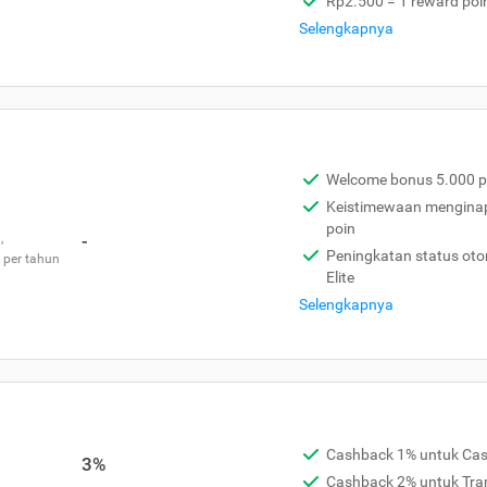
Rp2.500 = 1 reward poi
Selengkapnya
Welcome bonus 5.000 p
Keistimewaan menginap 
poin
,
-
Peningkatan status otom
 per tahun
Elite
Selengkapnya
Cashback 1% untuk Ca
3%
Cashback 2% untuk Tra