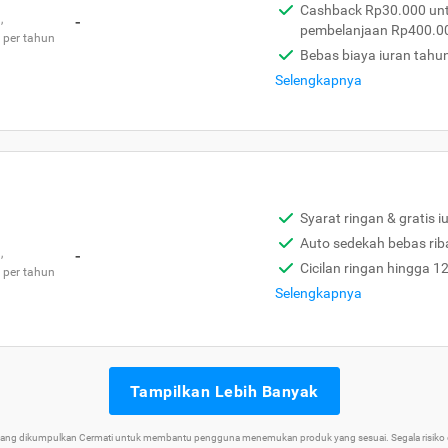
Cashback Rp30.000 unt
,
-
pembelanjaan Rp400.0
 per tahun
Bebas biaya iuran tahu
Selengkapnya
Syarat ringan & gratis i
Auto sedekah bebas rib
,
-
Cicilan ringan hingga 1
 per tahun
Selengkapnya
Tampilkan Lebih Banyak
 yang dikumpulkan Cermati untuk membantu pengguna menemukan produk yang sesuai. Segala risiko d