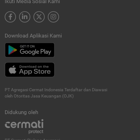
Ikuti Media Sosial Kami
Download Aplikasi Kami
PT Agregasi Cermat Indonesia
Terdaftar dan Diawasi
oleh Otoritas Jasa Keuangan (OJK)
Didukung oleh