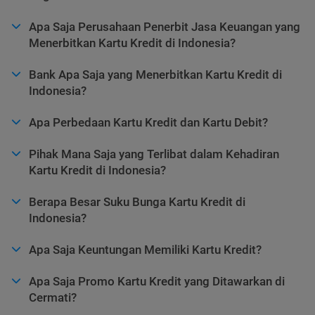
Apa Saja Perusahaan Penerbit Jasa Keuangan yang
Menerbitkan Kartu Kredit di Indonesia?
Bank Apa Saja yang Menerbitkan Kartu Kredit di
Indonesia?
Apa Perbedaan Kartu Kredit dan Kartu Debit?
Pihak Mana Saja yang Terlibat dalam Kehadiran
Kartu Kredit di Indonesia?
Berapa Besar Suku Bunga Kartu Kredit di
Indonesia?
Apa Saja Keuntungan Memiliki Kartu Kredit?
Apa Saja Promo Kartu Kredit yang Ditawarkan di
Cermati?