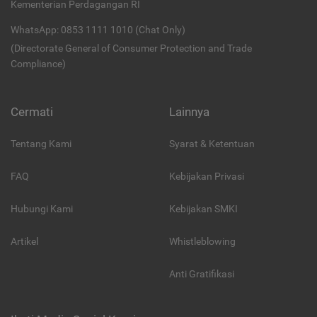
Kementerian Perdagangan RI
WhatsApp: 0853 1111 1010 (Chat Only)
(Directorate General of Consumer Protection and Trade
Compliance)
Cermati
Lainnya
Tentang Kami
Syarat & Ketentuan
FAQ
Kebijakan Privasi
Hubungi Kami
Kebijakan SMKI
Artikel
Whistleblowing
Anti Gratifikasi