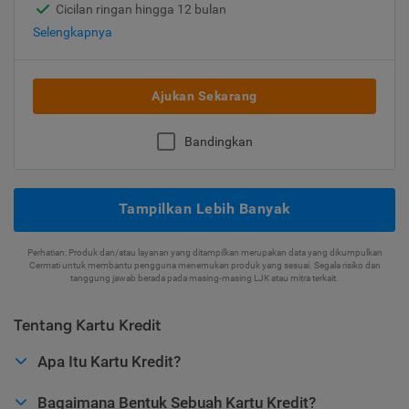
Cicilan ringan hingga 12 bulan
Selengkapnya
Ajukan Sekarang
Bandingkan
Tampilkan Lebih Banyak
Perhatian: Produk dan/atau layanan yang ditampilkan merupakan data yang dikumpulkan
Cermati untuk membantu pengguna menemukan produk yang sesuai. Segala risiko dan
tanggung jawab berada pada masing-masing LJK atau mitra terkait.
Tentang Kartu Kredit
Apa Itu Kartu Kredit?
Bagaimana Bentuk Sebuah Kartu Kredit?