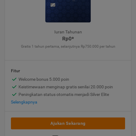
Iuran Tahunan
Rp0*
Gratis 1 tahun pertama, selanjutnya Rp750.000 per tahun
Fitur
Welcome bonus 5.000 poin
Keistimewaan menginap gratis senilai 20.000 poin
Peningkatan status otomatis menjadi Silver Elite
Selengkapnya
Ajukan Sekarang