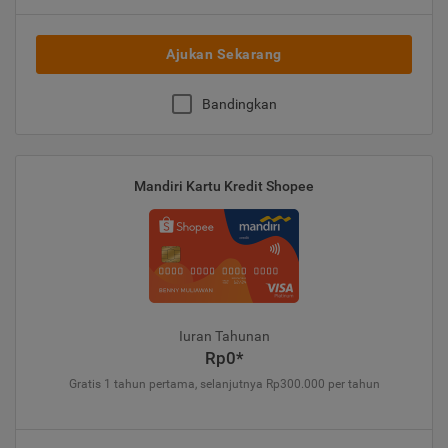
Ajukan Sekarang
Bandingkan
Mandiri Kartu Kredit Shopee
Iuran Tahunan
Rp0*
Gratis 1 tahun pertama, selanjutnya Rp300.000 per tahun