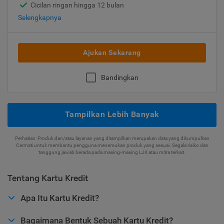
Cicilan ringan hingga 12 bulan
Selengkapnya
Ajukan Sekarang
Bandingkan
Tampilkan Lebih Banyak
Perhatian: Produk dan/atau layanan yang ditampilkan merupakan data yang dikumpulkan
Cermati untuk membantu pengguna menemukan produk yang sesuai. Segala risiko dan
tanggung jawab berada pada masing-masing LJK atau mitra terkait.
Tentang Kartu Kredit
Apa Itu Kartu Kredit?
Bagaimana Bentuk Sebuah Kartu Kredit?