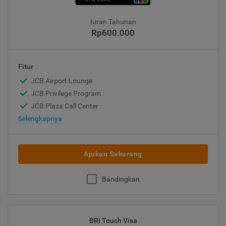
Iuran Tahunan
Rp600.000
Fitur
JCB Airport Lounge
JCB Privilege Program
JCB Plaza Call Center
Selengkapnya
Ajukan Sekarang
Bandingkan
BRI Touch Visa