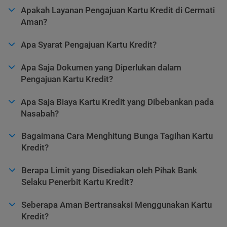
Apakah Layanan Pengajuan Kartu Kredit di Cermati
Aman?
Apa Syarat Pengajuan Kartu Kredit?
Apa Saja Dokumen yang Diperlukan dalam
Pengajuan Kartu Kredit?
Apa Saja Biaya Kartu Kredit yang Dibebankan pada
Nasabah?
Bagaimana Cara Menghitung Bunga Tagihan Kartu
Kredit?
Berapa Limit yang Disediakan oleh Pihak Bank
Selaku Penerbit Kartu Kredit?
Seberapa Aman Bertransaksi Menggunakan Kartu
Kredit?