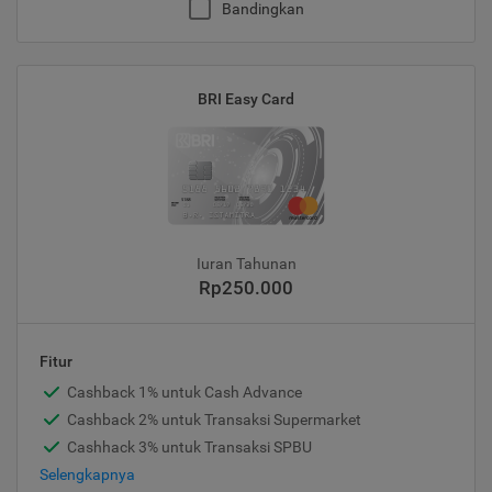
Bandingkan
BRI Easy Card
Iuran Tahunan
Rp250.000
Fitur
Cashback 1% untuk Cash Advance
Cashback 2% untuk Transaksi Supermarket
Cashhack 3% untuk Transaksi SPBU
Selengkapnya