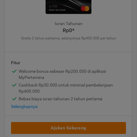
Iuran Tahunan
Rp0*
Gratis 2 tahun pertama, selanjutnya Rp400.000 per tahun
Fitur
Welcome bonus sebesar Rp200.000 di aplikasi
MyPertamina
Cashback Rp30.000 untuk minimal pembelanjaan
Rp400.000
Bebas biaya iuran tahunan 2 tahun pertama
Selengkapnya
Ajukan Sekarang