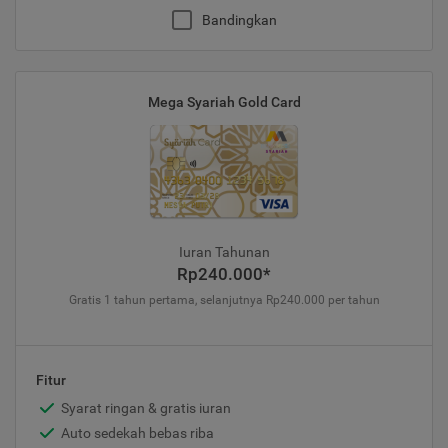
Bandingkan
Mega Syariah Gold Card
Iuran Tahunan
Rp240.000*
Gratis 1 tahun pertama, selanjutnya Rp240.000 per tahun
Fitur
Syarat ringan & gratis iuran
Auto sedekah bebas riba