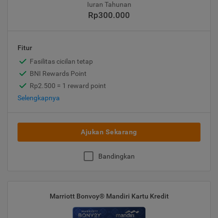
Iuran Tahunan
Rp300.000
Fitur
Fasilitas cicilan tetap
BNI Rewards Point
Rp2.500 = 1 reward point
Selengkapnya
Ajukan Sekarang
Bandingkan
Marriott Bonvoy® Mandiri Kartu Kredit