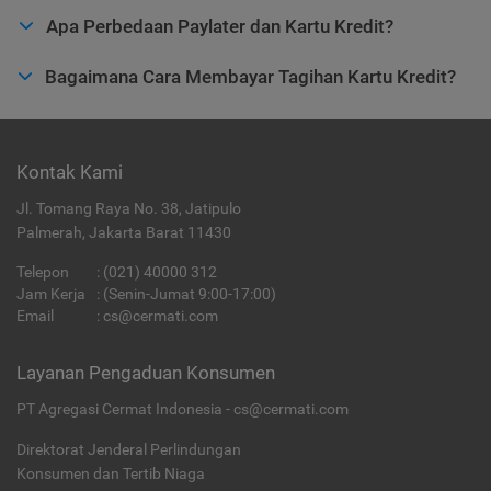
Apa Perbedaan Paylater dan Kartu Kredit?
Bagaimana Cara Membayar Tagihan Kartu Kredit?
Kontak Kami
Jl. Tomang Raya No. 38, Jatipulo
Palmerah, Jakarta Barat 11430
Telepon
:
(021) 40000 312
Jam Kerja
: (Senin-Jumat 9:00-17:00)
Email
:
cs@cermati.com
Layanan Pengaduan Konsumen
PT Agregasi Cermat Indonesia - cs@cermati.com
Direktorat Jenderal Perlindungan
Konsumen dan Tertib Niaga