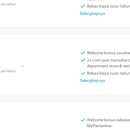
 per tahun
Bebas biaya iuran tahu
Selengkapnya
Welcome bonus vouche
2x Livin' poin transaksi
,
-
department store & res
 per tahun
Bebas biaya iuran tahu
Selengkapnya
Welcome bonus sebesar 
MyPertamina