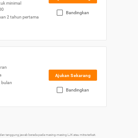
uk minimal
00
Bandingkan
nan 2 tahun pertama
uran
a
Ajukan Sekarang
2 bulan
Bandingkan
an tanggung jawab berada pada masing-masing LJK atau mitra terkait.