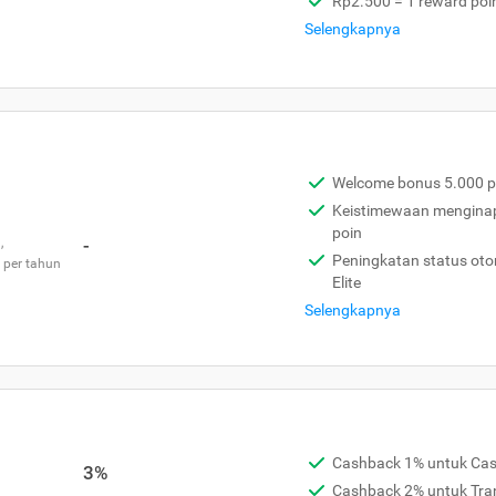
Rp2.500 = 1 reward poi
Selengkapnya
Welcome bonus 5.000 p
Keistimewaan menginap 
poin
,
-
Peningkatan status otom
 per tahun
Elite
Selengkapnya
Cashback 1% untuk Ca
3%
Cashback 2% untuk Tra