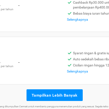
Cashback Rp30.000 unt
,
-
pembelanjaan Rp400.0
 per tahun
Bebas biaya iuran tahu
Selengkapnya
Syarat ringan & gratis i
Auto sedekah bebas rib
,
-
Cicilan ringan hingga 1
 per tahun
Selengkapnya
Tampilkan Lebih Banyak
 yang dikumpulkan Cermati untuk membantu pengguna menemukan produk yang sesuai. Segala risiko d