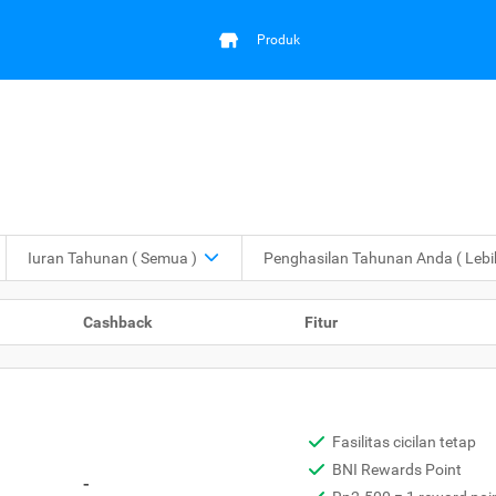
Produk
Iuran Tahunan
( Semua )
Penghasilan Tahunan Anda
( Leb
Cashback
Fitur
Fasilitas cicilan tetap
BNI Rewards Point
-