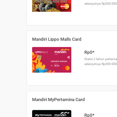
selanjutnya Rp500.000
Mandiri Lippo Malls Card
Rp0*
Gratis 2 tahun pertama
selanjutnya Rp300.000
Mandiri MyPertamina Card
Rp0*