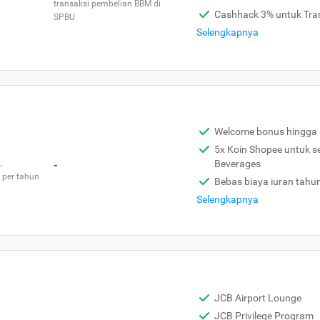
transaksi pembelian BBM di
Cashhack 3% untuk Tra
SPBU
Selengkapnya
Welcome bonus hingga 
5x Koin Shopee untuk s
,
-
Beverages
 per tahun
Bebas biaya iuran tahu
Selengkapnya
JCB Airport Lounge
JCB Privilege Program