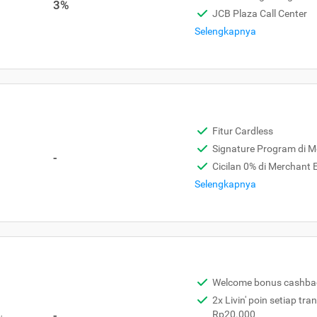
3%
JCB Plaza Call Center
Selengkapnya
Fitur Cardless
Signature Program di 
-
Cicilan 0% di Merchant
Selengkapnya
Welcome bonus cashba
2x Livin' poin setiap tra
,
-
Rp20.000