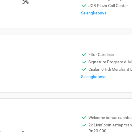
3%
JCB Plaza Call Center
Selengkapnya
Fitur Cardless
Signature Program di 
-
Cicilan 0% di Merchant
Selengkapnya
Welcome bonus cashba
2x Livin' poin setiap tra
,
-
Rp20.000