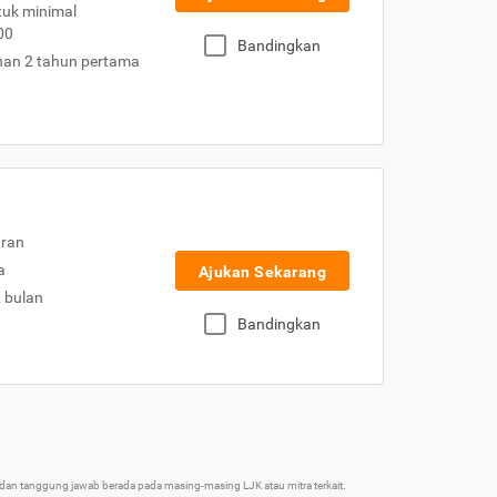
uk minimal
00
Bandingkan
nan 2 tahun pertama
uran
a
Ajukan Sekarang
2 bulan
Bandingkan
an tanggung jawab berada pada masing-masing LJK atau mitra terkait.