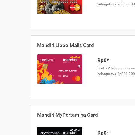
selanjutnya Rp500.000
Mandiri Lippo Malls Card
Rp0*
Gratis 2 tahun pertama
selanjutnya Rp300.000
Mandiri MyPertamina Card
Rp0*