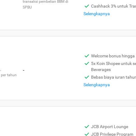
transaksi pembelian BBM di
Cashhack 3% untuk Tra
SPBU
Selengkapnya
Welcome bonus hingga 
5x Koin Shopee untuk s
,
-
Beverages
 per tahun
Bebas biaya iuran tahu
Selengkapnya
JCB Airport Lounge
JCB Privilege Program