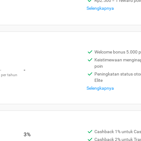
Rp2.500 = 1 reward poi
Selengkapnya
Welcome bonus 5.000 p
Keistimewaan menginap 
poin
,
-
Peningkatan status otom
 per tahun
Elite
Selengkapnya
Cashback 1% untuk Ca
3%
Cashback 2% untuk Tra