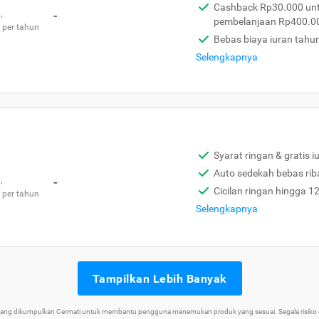
Cashback Rp30.000 unt
,
-
pembelanjaan Rp400.0
 per tahun
Bebas biaya iuran tahu
Selengkapnya
Syarat ringan & gratis i
Auto sedekah bebas rib
,
-
Cicilan ringan hingga 1
 per tahun
Selengkapnya
Tampilkan Lebih Banyak
 yang dikumpulkan Cermati untuk membantu pengguna menemukan produk yang sesuai. Segala risiko d