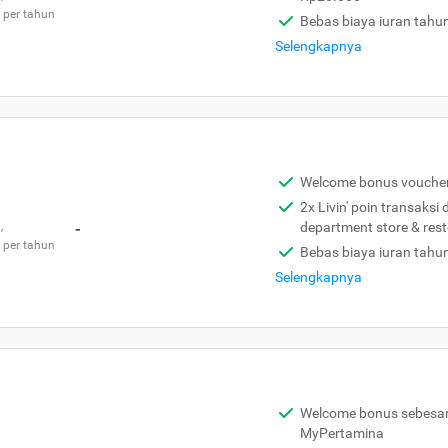
 per tahun
Bebas biaya iuran tahu
Selengkapnya
Welcome bonus vouche
2x Livin' poin transaksi
,
-
department store & res
 per tahun
Bebas biaya iuran tahu
Selengkapnya
Welcome bonus sebesar 
MyPertamina