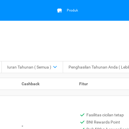
Produk
Iuran Tahunan
( Semua )
Penghasilan Tahunan Anda
( Leb
Cashback
Fitur
Fasilitas cicilan tetap
BNI Rewards Point
-