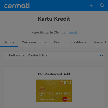
Kartu Kredit
Penerbit Kartu (Semua)
Ganti
Semua
Welcome Bonus
Dining
Cashback
Reward
BNI Mastercard Gold