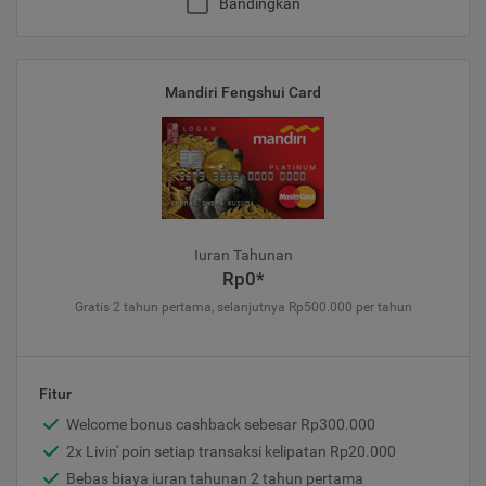
Bandingkan
Mandiri Fengshui Card
Iuran Tahunan
Rp0*
Gratis 2 tahun pertama, selanjutnya Rp500.000 per tahun
Fitur
Welcome bonus cashback sebesar Rp300.000
2x Livin' poin setiap transaksi kelipatan Rp20.000
Bebas biaya iuran tahunan 2 tahun pertama