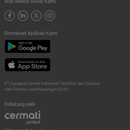
Ikuti Media Sosial Kami
Download Aplikasi Kami
PT Agregasi Cermat Indonesia
Terdaftar dan Diawasi
oleh Otoritas Jasa Keuangan (OJK)
Didukung oleh