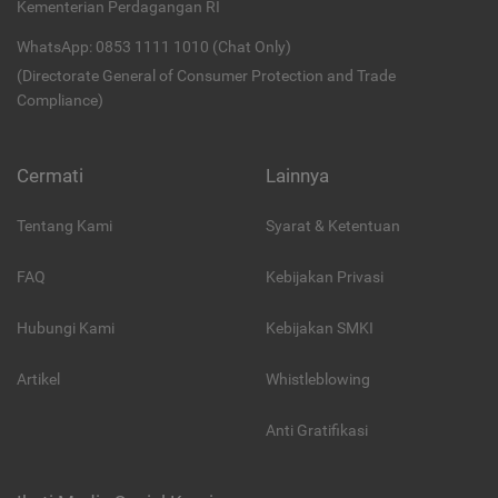
Kementerian Perdagangan RI
WhatsApp: 0853 1111 1010 (Chat Only)
(Directorate General of Consumer Protection and Trade
Compliance)
Cermati
Lainnya
Tentang Kami
Syarat & Ketentuan
FAQ
Kebijakan Privasi
Hubungi Kami
Kebijakan SMKI
Artikel
Whistleblowing
Anti Gratifikasi