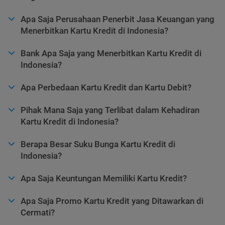
Apa Saja Perusahaan Penerbit Jasa Keuangan yang
Menerbitkan Kartu Kredit di Indonesia?
Bank Apa Saja yang Menerbitkan Kartu Kredit di
Indonesia?
Apa Perbedaan Kartu Kredit dan Kartu Debit?
Pihak Mana Saja yang Terlibat dalam Kehadiran
Kartu Kredit di Indonesia?
Berapa Besar Suku Bunga Kartu Kredit di
Indonesia?
Apa Saja Keuntungan Memiliki Kartu Kredit?
Apa Saja Promo Kartu Kredit yang Ditawarkan di
Cermati?