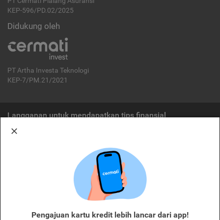
PT Cermati Pialang Asuransi
KEP-596/PD.02/2025
Didukung oleh
PT Artha Investa Teknologi
KEP-7/PM.21/2021
Langganan untuk mendapatkan tips finansial
Berlangganan
Disclaimer:
Cermati merupakan penyelenggara agregasi jasa keuangan yang terdaftar di
OJK. Oleh karena itu, produk dan/atau layanan jasa keuangan yang
ditawarkan bukan merupakan produk dan/atau layanan jasa keuangan yang
diterbitkan oleh Cermati dan Cermati tidak bertanggung jawab atas tuntutan
dan risiko terkait produk dan/atau layanan LJK dan/atau pihak yang
Pengajuan kartu kredit lebih lancar dari app!
melakukan kegiatan di sektor jasa keuangan.