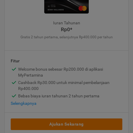
Iuran Tahunan
Rp0*
Gratis 2 tahun pertama, selanjutnya Rp400.000 per tahun
Fitur
Welcome bonus sebesar Rp200.000 di aplikasi
MyPertamina
Cashback Rp30.000 untuk minimal pembelanjaan
Rp400.000
Bebas biaya iuran tahunan 2 tahun pertama
Selengkapnya
Ajukan Sekarang