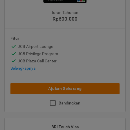
Iuran Tahunan
Rp600.000
Fitur
JCB Airport Lounge
JCB Privilege Program
JCB Plaza Call Center
Selengkapnya
Ajukan Sekarang
Bandingkan
BRI Touch Visa