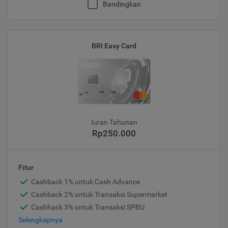
Bandingkan
BRI Easy Card
Iuran Tahunan
Rp250.000
Fitur
Cashback 1% untuk Cash Advance
Cashback 2% untuk Transaksi Supermarket
Cashhack 3% untuk Transaksi SPBU
Selengkapnya