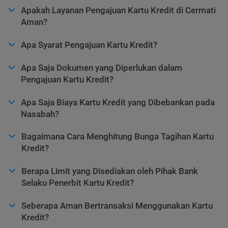
Apakah Layanan Pengajuan Kartu Kredit di Cermati
Aman?
Apa Syarat Pengajuan Kartu Kredit?
Apa Saja Dokumen yang Diperlukan dalam
Pengajuan Kartu Kredit?
Apa Saja Biaya Kartu Kredit yang Dibebankan pada
Nasabah?
Bagaimana Cara Menghitung Bunga Tagihan Kartu
Kredit?
Berapa Limit yang Disediakan oleh Pihak Bank
Selaku Penerbit Kartu Kredit?
Seberapa Aman Bertransaksi Menggunakan Kartu
Kredit?