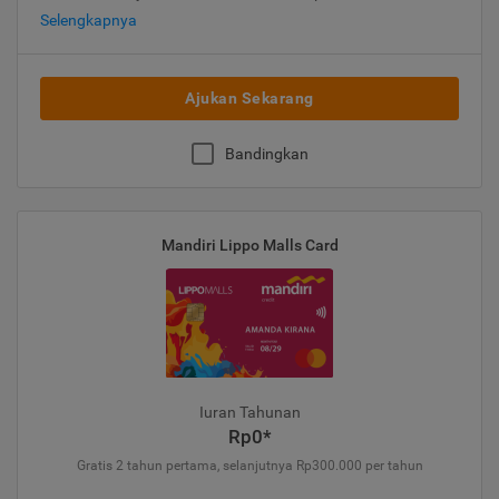
Selengkapnya
Ajukan Sekarang
Bandingkan
Mandiri Lippo Malls Card
Iuran Tahunan
Rp0*
Gratis 2 tahun pertama, selanjutnya Rp300.000 per tahun