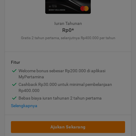
Iuran Tahunan
Rp0*
Gratis 2 tahun pertama, selanjutnya Rp400.000 per tahun
Fitur
Welcome bonus sebesar Rp200.000 di aplikasi
MyPertamina
Cashback Rp30.000 untuk minimal pembelanjaan
Rp400.000
Bebas biaya iuran tahunan 2 tahun pertama
Selengkapnya
Ajukan Sekarang