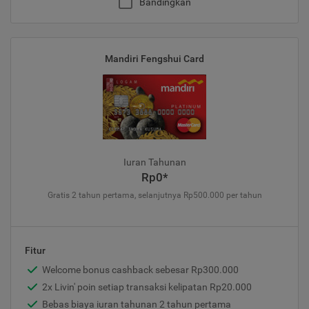
Bandingkan
Mandiri Fengshui Card
Iuran Tahunan
Rp0*
Gratis 2 tahun pertama, selanjutnya Rp500.000 per tahun
Fitur
Welcome bonus cashback sebesar Rp300.000
2x Livin' poin setiap transaksi kelipatan Rp20.000
Bebas biaya iuran tahunan 2 tahun pertama