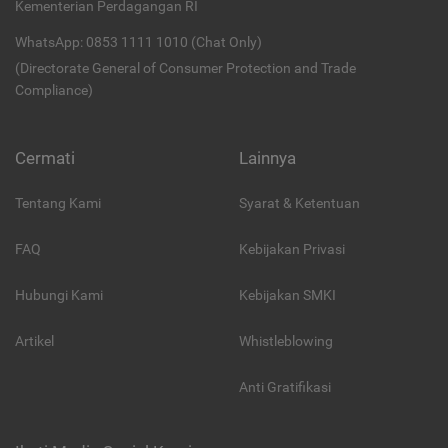
Kementerian Perdagangan RI
WhatsApp: 0853 1111 1010 (Chat Only)
(Directorate General of Consumer Protection and Trade
Compliance)
Cermati
Lainnya
Tentang Kami
Syarat & Ketentuan
FAQ
Kebijakan Privasi
Hubungi Kami
Kebijakan SMKI
Artikel
Whistleblowing
Anti Gratifikasi