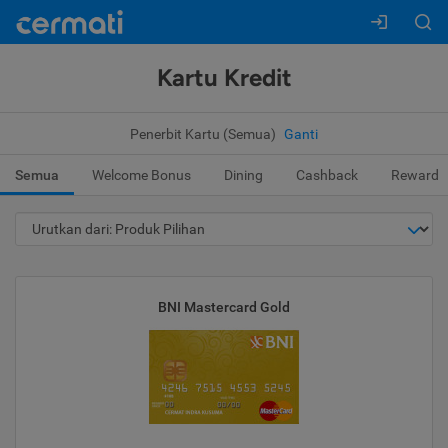
Kartu Kredit
Penerbit Kartu (Semua)
Ganti
Semua
Welcome Bonus
Dining
Cashback
Reward
BNI Mastercard Gold