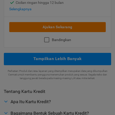
Cicilan ringan hingga 12 bulan
Selengkapnya
Ajukan Sekarang
Bandingkan
Tampilkan Lebih Banyak
Perhatian: Produk dan/atau layanan yang ditampilkan merupakan data yang dikumpulkan
Cermati untuk membantu pengguna menemukan produk yang sesuai. Segala risiko dan
tanggung jawab berada pada masing-masing LJK atau mitra terkait.
Tentang Kartu Kredit
Apa Itu Kartu Kredit?
Bagaimana Bentuk Sebuah Kartu Kredit?