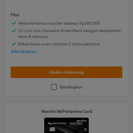
Fitur
Welcome bonus voucher sebesar Rp200.000
2x Livin' poin transaksi di merchant kategori department
store & restoran
Bebas biaya iuran tahunan 2 tahun pertama
Selengkapnya
Ajukan Sekarang
Bandingkan
Mandiri MyPertamina Card