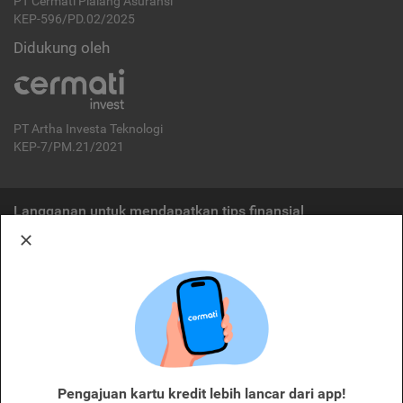
PT Cermati Pialang Asuransi
KEP-596/PD.02/2025
Didukung oleh
PT Artha Investa Teknologi
KEP-7/PM.21/2021
Langganan untuk mendapatkan tips finansial
Berlangganan
Disclaimer:
Cermati merupakan penyelenggara agregasi jasa keuangan yang terdaftar di
OJK. Oleh karena itu, produk dan/atau layanan jasa keuangan yang
ditawarkan bukan merupakan produk dan/atau layanan jasa keuangan yang
diterbitkan oleh Cermati dan Cermati tidak bertanggung jawab atas tuntutan
dan risiko terkait produk dan/atau layanan LJK dan/atau pihak yang
Pengajuan kartu kredit lebih lancar dari app!
melakukan kegiatan di sektor jasa keuangan.