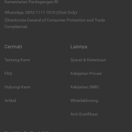
Kementerian Perdagangan RI
WhatsApp: 0853 1111 1010 (Chat Only)
(Directorate General of Consumer Protection and Trade
Compliance)
Cermati
Lainnya
Tentang Kami
Syarat & Ketentuan
FAQ
Kebijakan Privasi
Hubungi Kami
Kebijakan SMKI
Artikel
Whistleblowing
Anti Gratifikasi