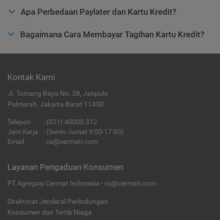
Apa Perbedaan Paylater dan Kartu Kredit?
Bagaimana Cara Membayar Tagihan Kartu Kredit?
Kontak Kami
Jl. Tomang Raya No. 38, Jatipulo
Palmerah, Jakarta Barat 11430
Telepon
:
(021) 40000 312
Jam Kerja
: (Senin-Jumat 9:00-17:00)
Email
:
cs@cermati.com
Layanan Pengaduan Konsumen
PT Agregasi Cermat Indonesia - cs@cermati.com
Direktorat Jenderal Perlindungan
Konsumen dan Tertib Niaga