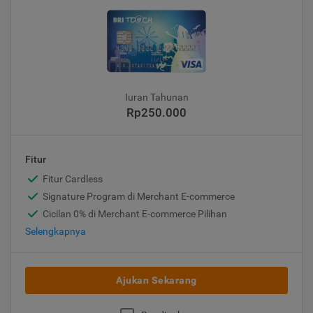
Iuran Tahunan
Rp250.000
Fitur
Fitur Cardless
Signature Program di Merchant E-commerce
Cicilan 0% di Merchant E-commerce Pilihan
Selengkapnya
Ajukan Sekarang