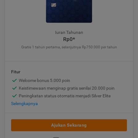
Iuran Tahunan
Rp0*
Gratis 1 tahun pertama, selanjutnya Rp750.000 per tahun
Fitur
Welcome bonus 5.000 poin
Keistimewaan menginap gratis senilai 20.000 poin
Peningkatan status otomatis menjadi Silver Elite
Selengkapnya
Ajukan Sekarang