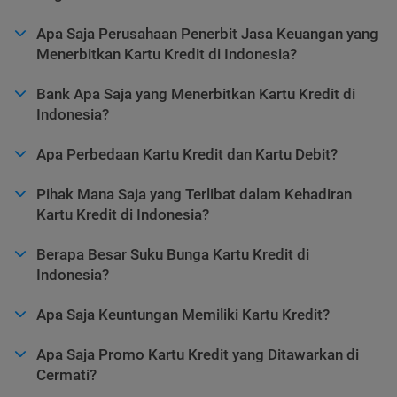
Apa Saja Perusahaan Penerbit Jasa Keuangan yang
Menerbitkan Kartu Kredit di Indonesia?
Bank Apa Saja yang Menerbitkan Kartu Kredit di
Indonesia?
Apa Perbedaan Kartu Kredit dan Kartu Debit?
Pihak Mana Saja yang Terlibat dalam Kehadiran
Kartu Kredit di Indonesia?
Berapa Besar Suku Bunga Kartu Kredit di
Indonesia?
Apa Saja Keuntungan Memiliki Kartu Kredit?
Apa Saja Promo Kartu Kredit yang Ditawarkan di
Cermati?