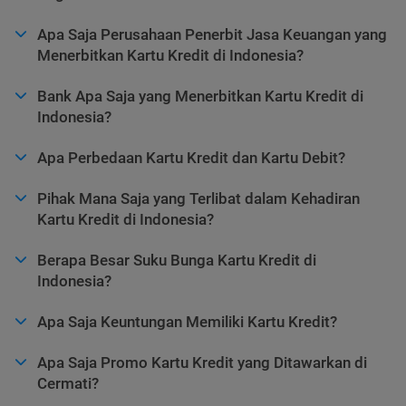
Apa Saja Perusahaan Penerbit Jasa Keuangan yang
Menerbitkan Kartu Kredit di Indonesia?
Bank Apa Saja yang Menerbitkan Kartu Kredit di
Indonesia?
Apa Perbedaan Kartu Kredit dan Kartu Debit?
Pihak Mana Saja yang Terlibat dalam Kehadiran
Kartu Kredit di Indonesia?
Berapa Besar Suku Bunga Kartu Kredit di
Indonesia?
Apa Saja Keuntungan Memiliki Kartu Kredit?
Apa Saja Promo Kartu Kredit yang Ditawarkan di
Cermati?