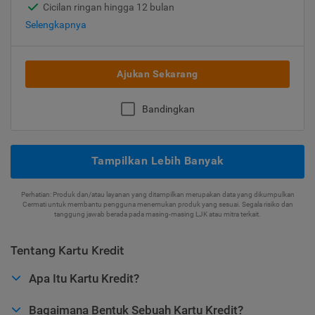
Cicilan ringan hingga 12 bulan
Selengkapnya
Ajukan Sekarang
Bandingkan
Tampilkan Lebih Banyak
Perhatian: Produk dan/atau layanan yang ditampilkan merupakan data yang dikumpulkan
Cermati untuk membantu pengguna menemukan produk yang sesuai. Segala risiko dan
tanggung jawab berada pada masing-masing LJK atau mitra terkait.
Tentang Kartu Kredit
Apa Itu Kartu Kredit?
Bagaimana Bentuk Sebuah Kartu Kredit?