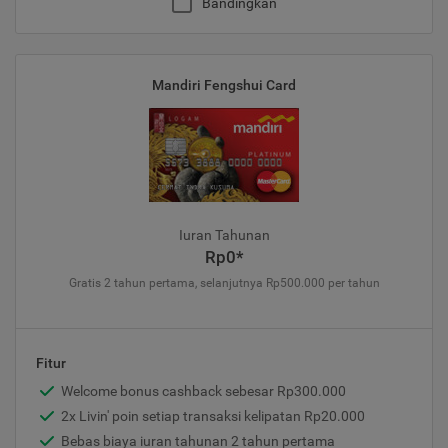
Bandingkan
Mandiri Fengshui Card
Iuran Tahunan
Rp0*
Gratis 2 tahun pertama, selanjutnya Rp500.000 per tahun
Fitur
Welcome bonus cashback sebesar Rp300.000
2x Livin' poin setiap transaksi kelipatan Rp20.000
Bebas biaya iuran tahunan 2 tahun pertama