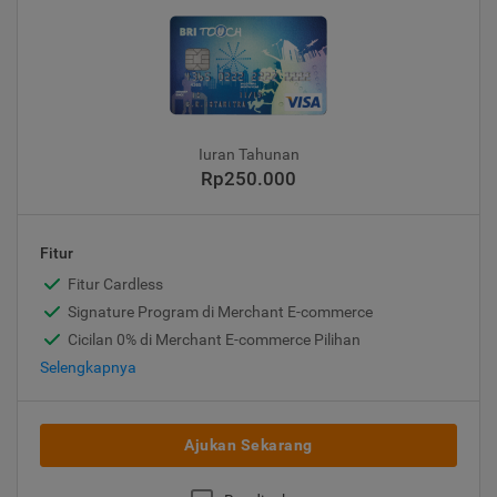
Iuran Tahunan
Rp250.000
Fitur
Fitur Cardless
Signature Program di Merchant E-commerce
Cicilan 0% di Merchant E-commerce Pilihan
Selengkapnya
Ajukan Sekarang