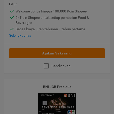
Fitur
Welcome bonus hingga 100.000 Koin Shopee
5x Koin Shopee untuk setiap pembelian Food &
Beverages
Bebas biaya iuran tahunan 1 tahun pertama
Selengkapnya
Ajukan Sekarang
Bandingkan
BNI JCB Precious