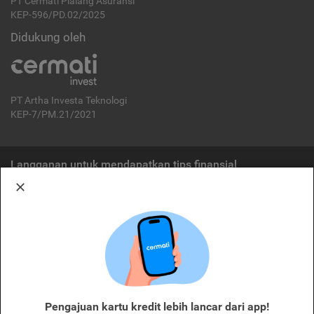
PT Cermati Pialang Asuransi
KEP-596/PD.02/2025
Didukung oleh
PT Artha Investa Teknologi
KEP-7/PM.21/2021
Langganan untuk mendapatkan tips finansial
Berlangganan
Disclaimer:
Cermati merupakan penyelenggara agregasi jasa keuangan yang terdaftar di
OJK. Oleh karena itu, produk dan/atau layanan jasa keuangan yang
ditawarkan bukan merupakan produk dan/atau layanan jasa keuangan yang
diterbitkan oleh Cermati dan Cermati tidak bertanggung jawab atas tuntutan
dan risiko terkait produk dan/atau layanan LJK dan/atau pihak yang
Pengajuan kartu kredit lebih lancar dari app!
melakukan kegiatan di sektor jasa keuangan.