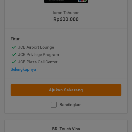
Iuran Tahunan
Rp600.000
Fitur
JCB Airport Lounge
JCB Privilege Program
JCB Plaza Call Center
Selengkapnya
Ajukan Sekarang
Bandingkan
BRI Touch Visa