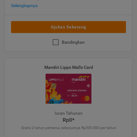
Selengkapnya
Ajukan Sekarang
Bandingkan
Mandiri Lippo Malls Card
Iuran Tahunan
Rp0*
Gratis 2 tahun pertama, selanjutnya Rp300.000 per tahun