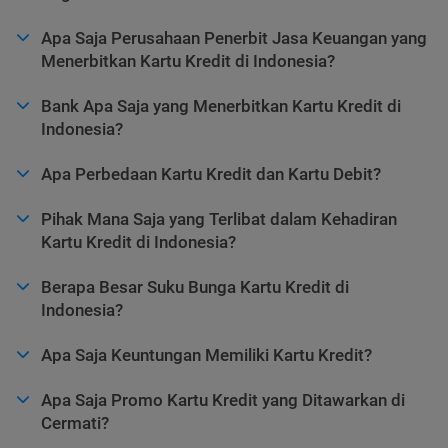
Apa Saja Perusahaan Penerbit Jasa Keuangan yang
Menerbitkan Kartu Kredit di Indonesia?
Bank Apa Saja yang Menerbitkan Kartu Kredit di
Indonesia?
Apa Perbedaan Kartu Kredit dan Kartu Debit?
Pihak Mana Saja yang Terlibat dalam Kehadiran
Kartu Kredit di Indonesia?
Berapa Besar Suku Bunga Kartu Kredit di
Indonesia?
Apa Saja Keuntungan Memiliki Kartu Kredit?
Apa Saja Promo Kartu Kredit yang Ditawarkan di
Cermati?