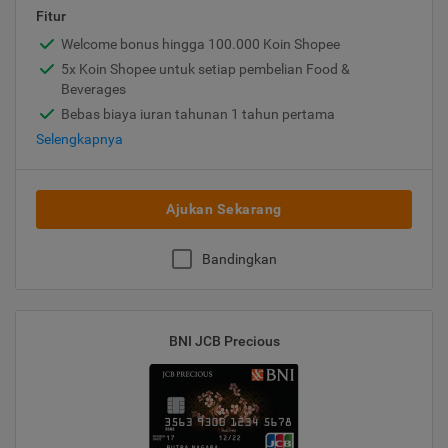
Fitur
Welcome bonus hingga 100.000 Koin Shopee
5x Koin Shopee untuk setiap pembelian Food &
Beverages
Bebas biaya iuran tahunan 1 tahun pertama
Selengkapnya
Ajukan Sekarang
Bandingkan
BNI JCB Precious