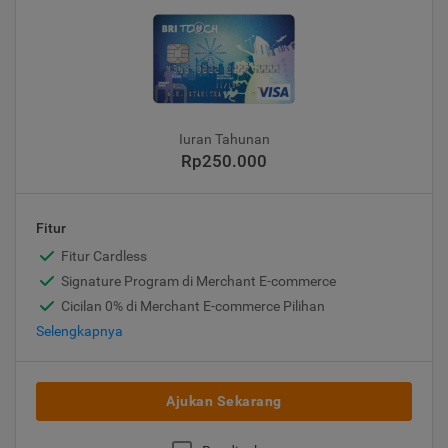
Iuran Tahunan
Rp250.000
Fitur
Fitur Cardless
Signature Program di Merchant E-commerce
Cicilan 0% di Merchant E-commerce Pilihan
Selengkapnya
Ajukan Sekarang