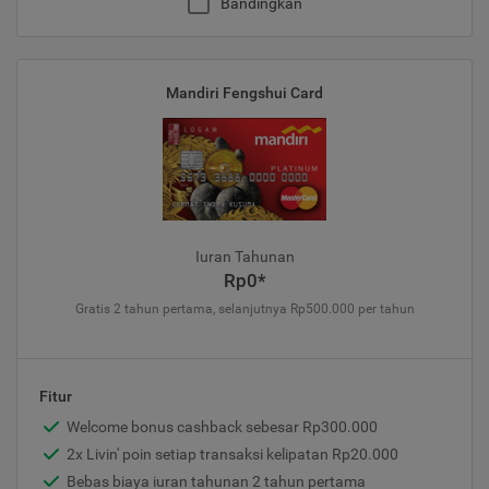
Bandingkan
Mandiri Fengshui Card
Iuran Tahunan
Rp0*
Gratis 2 tahun pertama, selanjutnya Rp500.000 per tahun
Fitur
Welcome bonus cashback sebesar Rp300.000
2x Livin' poin setiap transaksi kelipatan Rp20.000
Bebas biaya iuran tahunan 2 tahun pertama