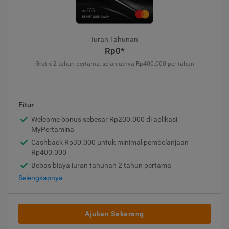
Iuran Tahunan
Rp0*
Gratis 2 tahun pertama, selanjutnya Rp400.000 per tahun
Fitur
Welcome bonus sebesar Rp200.000 di aplikasi
MyPertamina
Cashback Rp30.000 untuk minimal pembelanjaan
Rp400.000
Bebas biaya iuran tahunan 2 tahun pertama
Selengkapnya
Ajukan Sekarang