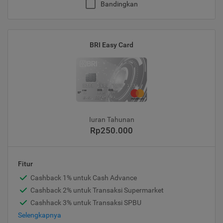
Bandingkan
BRI Easy Card
Iuran Tahunan
Rp250.000
Fitur
Cashback 1% untuk Cash Advance
Cashback 2% untuk Transaksi Supermarket
Cashhack 3% untuk Transaksi SPBU
Selengkapnya