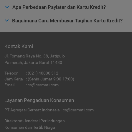
Apa Perbedaan Paylater dan Kartu Kredit?
Bagaimana Cara Membayar Tagihan Kartu Kredit?
Kontak Kami
Jl. Tomang Raya No. 38, Jatipulo
Palmerah, Jakarta Barat 11430
Telepon
:
(021) 40000 312
Jam Kerja
: (Senin-Jumat 9:00-17:00)
Email
:
cs@cermati.com
Layanan Pengaduan Konsumen
PT Agregasi Cermat Indonesia - cs@cermati.com
Direktorat Jenderal Perlindungan
Konsumen dan Tertib Niaga