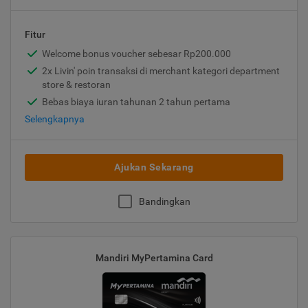
Fitur
Welcome bonus voucher sebesar Rp200.000
2x Livin' poin transaksi di merchant kategori department
store & restoran
Bebas biaya iuran tahunan 2 tahun pertama
Selengkapnya
Ajukan Sekarang
Bandingkan
Mandiri MyPertamina Card