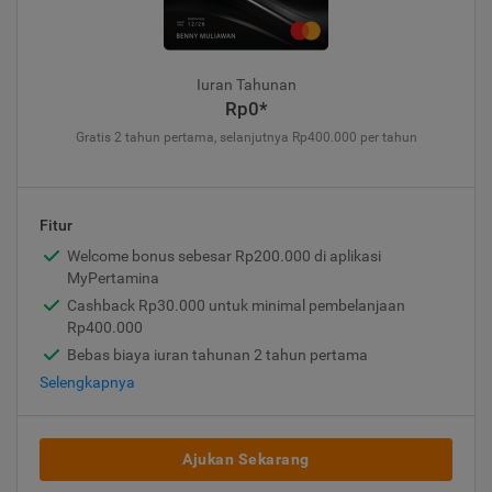
Iuran Tahunan
Rp0*
Gratis 2 tahun pertama, selanjutnya Rp400.000 per tahun
Fitur
Welcome bonus sebesar Rp200.000 di aplikasi
MyPertamina
Cashback Rp30.000 untuk minimal pembelanjaan
Rp400.000
Bebas biaya iuran tahunan 2 tahun pertama
Selengkapnya
Ajukan Sekarang