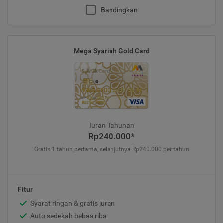
Bandingkan
Mega Syariah Gold Card
Iuran Tahunan
Rp240.000*
Gratis 1 tahun pertama, selanjutnya Rp240.000 per tahun
Fitur
Syarat ringan & gratis iuran
Auto sedekah bebas riba