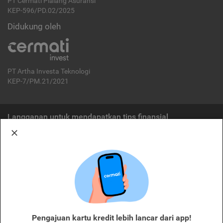
PT Cermati Pialang Asuransi
KEP-596/PD.02/2025
Didukung oleh
PT Artha Investa Teknologi
KEP-7/PM.21/2021
Langganan untuk mendapatkan tips finansial
Berlangganan
Disclaimer:
Cermati merupakan penyelenggara agregasi jasa keuangan yang terdaftar di
OJK. Oleh karena itu, produk dan/atau layanan jasa keuangan yang
ditawarkan bukan merupakan produk dan/atau layanan jasa keuangan yang
diterbitkan oleh Cermati dan Cermati tidak bertanggung jawab atas tuntutan
dan risiko terkait produk dan/atau layanan LJK dan/atau pihak yang
Pengajuan kartu kredit lebih lancar dari app!
melakukan kegiatan di sektor jasa keuangan.