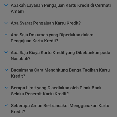
Apakah Layanan Pengajuan Kartu Kredit di Cermati
Aman?
Apa Syarat Pengajuan Kartu Kredit?
Apa Saja Dokumen yang Diperlukan dalam
Pengajuan Kartu Kredit?
Apa Saja Biaya Kartu Kredit yang Dibebankan pada
Nasabah?
Bagaimana Cara Menghitung Bunga Tagihan Kartu
Kredit?
Berapa Limit yang Disediakan oleh Pihak Bank
Selaku Penerbit Kartu Kredit?
Seberapa Aman Bertransaksi Menggunakan Kartu
Kredit?