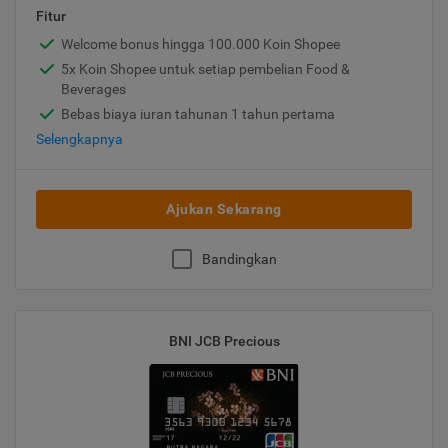
Fitur
Welcome bonus hingga 100.000 Koin Shopee
5x Koin Shopee untuk setiap pembelian Food &
Beverages
Bebas biaya iuran tahunan 1 tahun pertama
Selengkapnya
Ajukan Sekarang
Bandingkan
BNI JCB Precious