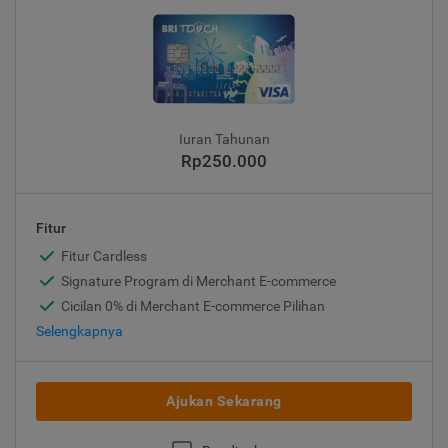
Iuran Tahunan
Rp250.000
Fitur
Fitur Cardless
Signature Program di Merchant E-commerce
Cicilan 0% di Merchant E-commerce Pilihan
Selengkapnya
Ajukan Sekarang