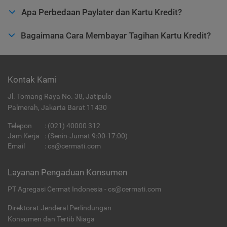
Apa Perbedaan Paylater dan Kartu Kredit?
Bagaimana Cara Membayar Tagihan Kartu Kredit?
Kontak Kami
Jl. Tomang Raya No. 38, Jatipulo
Palmerah, Jakarta Barat 11430
Telepon
:
(021) 40000 312
Jam Kerja
: (Senin-Jumat 9:00-17:00)
Email
:
cs@cermati.com
Layanan Pengaduan Konsumen
PT Agregasi Cermat Indonesia - cs@cermati.com
Direktorat Jenderal Perlindungan
Konsumen dan Tertib Niaga