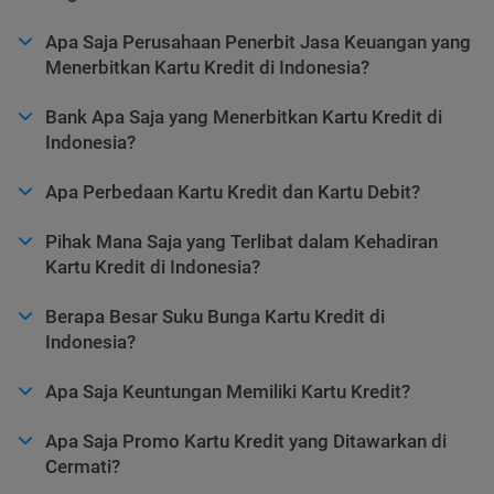
Apa Saja Perusahaan Penerbit Jasa Keuangan yang
Menerbitkan Kartu Kredit di Indonesia?
Bank Apa Saja yang Menerbitkan Kartu Kredit di
Indonesia?
Apa Perbedaan Kartu Kredit dan Kartu Debit?
Pihak Mana Saja yang Terlibat dalam Kehadiran
Kartu Kredit di Indonesia?
Berapa Besar Suku Bunga Kartu Kredit di
Indonesia?
Apa Saja Keuntungan Memiliki Kartu Kredit?
Apa Saja Promo Kartu Kredit yang Ditawarkan di
Cermati?