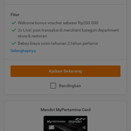
Fitur
Welcome bonus voucher sebesar Rp200.000
2x Livin' poin transaksi di merchant kategori department
store & restoran
Bebas biaya iuran tahunan 2 tahun pertama
Selengkapnya
Ajukan Sekarang
Bandingkan
Mandiri MyPertamina Card