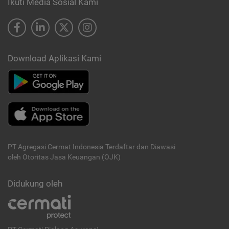
Ikuti Media Sosial Kami
Download Aplikasi Kami
PT Agregasi Cermat Indonesia
Terdaftar dan Diawasi
oleh Otoritas Jasa Keuangan (OJK)
Didukung oleh