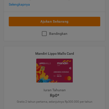
Selengkapnya
Ajukan Sekarang
Bandingkan
Mandiri Lippo Malls Card
Iuran Tahunan
Rp0*
Gratis 2 tahun pertama, selanjutnya Rp300.000 per tahun