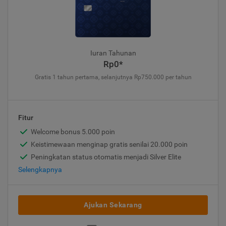
Iuran Tahunan
Rp0*
Gratis 1 tahun pertama, selanjutnya Rp750.000 per tahun
Fitur
Welcome bonus 5.000 poin
Keistimewaan menginap gratis senilai 20.000 poin
Peningkatan status otomatis menjadi Silver Elite
Selengkapnya
Ajukan Sekarang