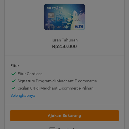
Iuran Tahunan
Rp250.000
Fitur
Fitur Cardless
Signature Program di Merchant E-commerce
Cicilan 0% di Merchant E-commerce Pilihan
Selengkapnya
Ajukan Sekarang