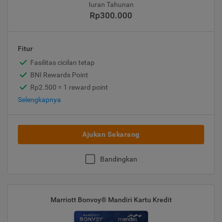
Iuran Tahunan
Rp300.000
Fitur
Fasilitas cicilan tetap
BNI Rewards Point
Rp2.500 = 1 reward point
Selengkapnya
Ajukan Sekarang
Bandingkan
Marriott Bonvoy® Mandiri Kartu Kredit