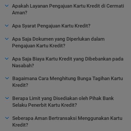
Apakah Layanan Pengajuan Kartu Kredit di Cermati
Aman?
Apa Syarat Pengajuan Kartu Kredit?
Apa Saja Dokumen yang Diperlukan dalam
Pengajuan Kartu Kredit?
Apa Saja Biaya Kartu Kredit yang Dibebankan pada
Nasabah?
Bagaimana Cara Menghitung Bunga Tagihan Kartu
Kredit?
Berapa Limit yang Disediakan oleh Pihak Bank
Selaku Penerbit Kartu Kredit?
Seberapa Aman Bertransaksi Menggunakan Kartu
Kredit?