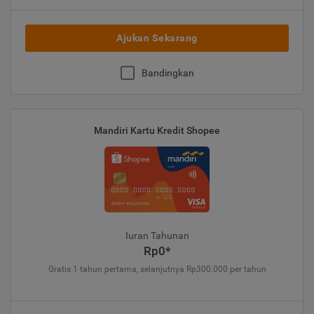
Ajukan Sekarang
Bandingkan
Mandiri Kartu Kredit Shopee
Iuran Tahunan
Rp0*
Gratis 1 tahun pertama, selanjutnya Rp300.000 per tahun