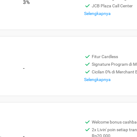
3%
JCB Plaza Call Center
Selengkapnya
Fitur Cardless
Signature Program di 
-
Cicilan 0% di Merchant
Selengkapnya
Welcome bonus cashba
2x Livin' poin setiap tra
,
-
Rp20.000