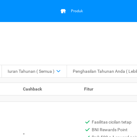
Produk
Iuran Tahunan
( Semua )
Penghasilan Tahunan Anda
( Leb
Cashback
Fitur
Fasilitas cicilan tetap
BNI Rewards Point
-