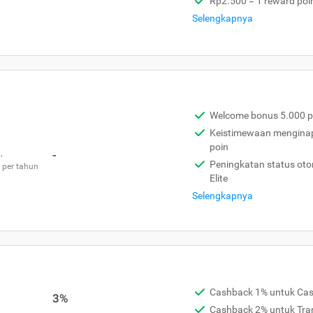
Rp2.500 = 1 reward poi
Selengkapnya
Welcome bonus 5.000 p
Keistimewaan menginap 
poin
,
-
Peningkatan status otom
 per tahun
Elite
Selengkapnya
Cashback 1% untuk Ca
3%
Cashback 2% untuk Tra