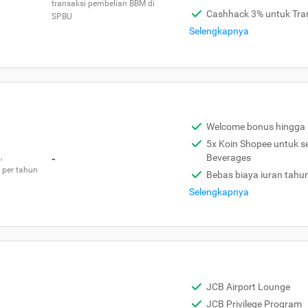
transaksi pembelian BBM di
Cashhack 3% untuk Tra
SPBU
Selengkapnya
Welcome bonus hingga 
5x Koin Shopee untuk s
,
-
Beverages
 per tahun
Bebas biaya iuran tahu
Selengkapnya
JCB Airport Lounge
JCB Privilege Program