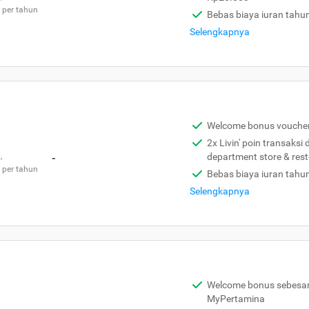
 per tahun
Bebas biaya iuran tahu
Selengkapnya
Welcome bonus vouche
2x Livin' poin transaksi
,
-
department store & res
 per tahun
Bebas biaya iuran tahu
Selengkapnya
Welcome bonus sebesar 
MyPertamina