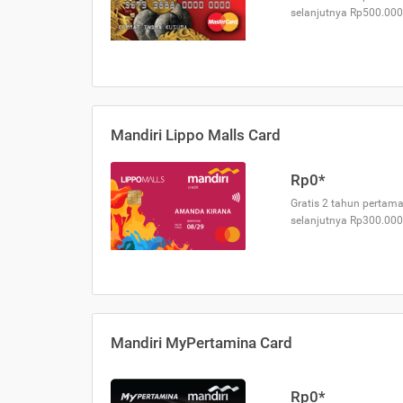
selanjutnya Rp500.000
Mandiri Lippo Malls Card
Rp0*
Gratis 2 tahun pertama
selanjutnya Rp300.000
Mandiri MyPertamina Card
Rp0*