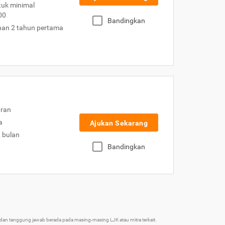
uk minimal
00
Bandingkan
nan 2 tahun pertama
uran
a
Ajukan Sekarang
2 bulan
Bandingkan
an tanggung jawab berada pada masing-masing LJK atau mitra terkait.