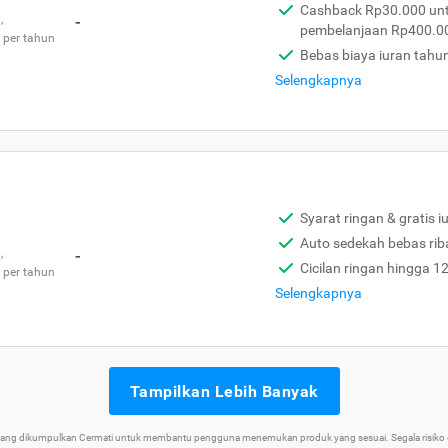
Cashback Rp30.000 unt
,
-
pembelanjaan Rp400.0
 per tahun
Bebas biaya iuran tahu
Selengkapnya
Syarat ringan & gratis i
Auto sedekah bebas rib
,
-
Cicilan ringan hingga 1
 per tahun
Selengkapnya
Tampilkan Lebih Banyak
 yang dikumpulkan Cermati untuk membantu pengguna menemukan produk yang sesuai. Segala risiko d