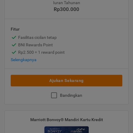
Iuran Tahunan
Rp300.000
Fitur
Fasilitas cicilan tetap
BNI Rewards Point
Rp2.500 = 1 reward point
Selengkapnya
Ajukan Sekarang
Bandingkan
Marriott Bonvoy® Mandiri Kartu Kredit