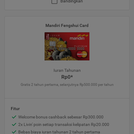
Bandingkan
Mandiri Fengshui Card
Iuran Tahunan
Rp0*
Gratis 2 tahun pertama, selanjutnya Rp500.000 per tahun
Fitur
Welcome bonus cashback sebesar Rp300.000
2x Livin' poin setiap transaksi kelipatan Rp20.000
Bebas biaya iuran tahunan 2 tahun pertama