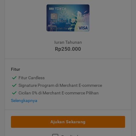
Iuran Tahunan
Rp250.000
Fitur
Fitur Cardless
Signature Program di Merchant E-commerce
Cicilan 0% di Merchant E-commerce Pilihan
Selengkapnya
Ajukan Sekarang