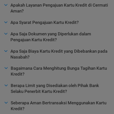
Apakah Layanan Pengajuan Kartu Kredit di Cermati
Aman?
Apa Syarat Pengajuan Kartu Kredit?
Apa Saja Dokumen yang Diperlukan dalam
Pengajuan Kartu Kredit?
Apa Saja Biaya Kartu Kredit yang Dibebankan pada
Nasabah?
Bagaimana Cara Menghitung Bunga Tagihan Kartu
Kredit?
Berapa Limit yang Disediakan oleh Pihak Bank
Selaku Penerbit Kartu Kredit?
Seberapa Aman Bertransaksi Menggunakan Kartu
Kredit?