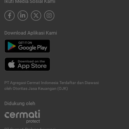
Ikuti Media Sosial Kami
Download Aplikasi Kami
PT Agregasi Cermat Indonesia
Terdaftar dan Diawasi
oleh Otoritas Jasa Keuangan (OJK)
Didukung oleh