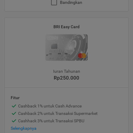
Bandingkan
BRI Easy Card
Iuran Tahunan
Rp250.000
Fitur
Cashback 1% untuk Cash Advance
Cashback 2% untuk Transaksi Supermarket
Cashhack 3% untuk Transaksi SPBU
Selengkapnya