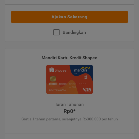
Ajukan Sekarang
Bandingkan
Mandiri Kartu Kredit Shopee
Iuran Tahunan
Rp0*
Gratis 1 tahun pertama, selanjutnya Rp300.000 per tahun