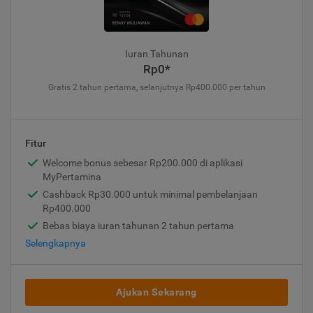
Iuran Tahunan
Rp0*
Gratis 2 tahun pertama, selanjutnya Rp400.000 per tahun
Fitur
Welcome bonus sebesar Rp200.000 di aplikasi
MyPertamina
Cashback Rp30.000 untuk minimal pembelanjaan
Rp400.000
Bebas biaya iuran tahunan 2 tahun pertama
Selengkapnya
Ajukan Sekarang