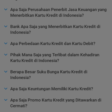
Apa Saja Perusahaan Penerbit Jasa Keuangan yang
Menerbitkan Kartu Kredit di Indonesia?
Bank Apa Saja yang Menerbitkan Kartu Kredit di
Indonesia?
Apa Perbedaan Kartu Kredit dan Kartu Debit?
Pihak Mana Saja yang Terlibat dalam Kehadiran
Kartu Kredit di Indonesia?
Berapa Besar Suku Bunga Kartu Kredit di
Indonesia?
Apa Saja Keuntungan Memiliki Kartu Kredit?
Apa Saja Promo Kartu Kredit yang Ditawarkan di
Cermati?