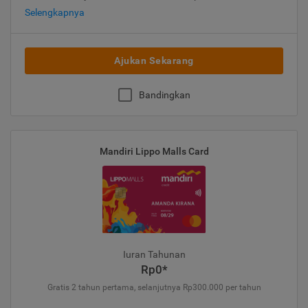
Selengkapnya
Ajukan Sekarang
Bandingkan
Mandiri Lippo Malls Card
Iuran Tahunan
Rp0*
Gratis 2 tahun pertama, selanjutnya Rp300.000 per tahun