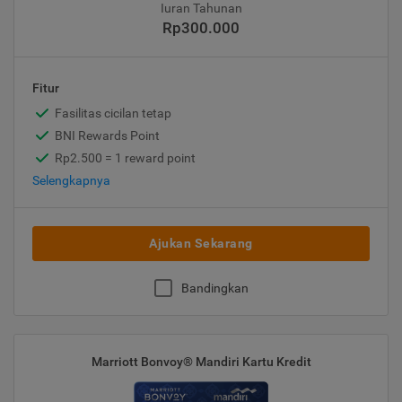
Iuran Tahunan
Rp300.000
Fitur
Fasilitas cicilan tetap
BNI Rewards Point
Rp2.500 = 1 reward point
Selengkapnya
Ajukan Sekarang
Bandingkan
Marriott Bonvoy® Mandiri Kartu Kredit