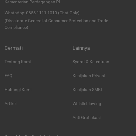
Kementerian Perdagangan RI
WhatsApp: 0853 1111 1010 (Chat Only)
(Directorate General of Consumer Protection and Trade
Compliance)
Cermati
Lainnya
Tentang Kami
Syarat & Ketentuan
FAQ
Kebijakan Privasi
Hubungi Kami
Kebijakan SMKI
Artikel
Whistleblowing
Anti Gratifikasi