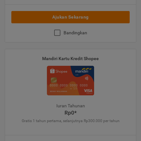
Ajukan Sekarang
Bandingkan
Mandiri Kartu Kredit Shopee
Iuran Tahunan
Rp0*
Gratis 1 tahun pertama, selanjutnya Rp300.000 per tahun