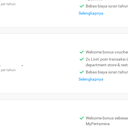
 per tahun
Bebas biaya iuran tahu
Selengkapnya
Welcome bonus vouche
2x Livin' poin transaksi
,
-
department store & res
 per tahun
Bebas biaya iuran tahu
Selengkapnya
Welcome bonus sebesar 
MyPertamina