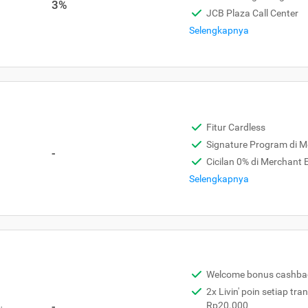
3%
JCB Plaza Call Center
Selengkapnya
Fitur Cardless
Signature Program di 
-
Cicilan 0% di Merchant
Selengkapnya
Welcome bonus cashba
2x Livin' poin setiap tra
,
-
Rp20.000