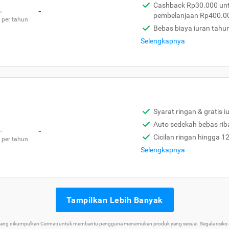
Cashback Rp30.000 unt
,
-
pembelanjaan Rp400.0
 per tahun
Bebas biaya iuran tahu
Selengkapnya
Syarat ringan & gratis i
Auto sedekah bebas rib
,
-
Cicilan ringan hingga 1
 per tahun
Selengkapnya
Tampilkan Lebih Banyak
 yang dikumpulkan Cermati untuk membantu pengguna menemukan produk yang sesuai. Segala risiko d