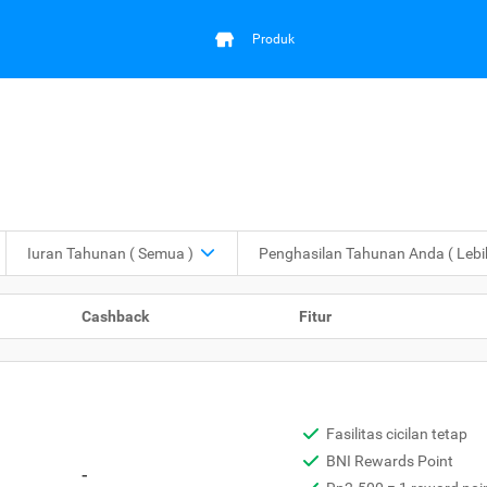
Produk
Iuran Tahunan
( Semua )
Penghasilan Tahunan Anda
( Leb
Cashback
Fitur
Fasilitas cicilan tetap
BNI Rewards Point
-