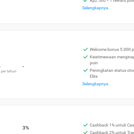
Rp2.500 = 1 reward poi
Selengkapnya
Welcome bonus 5.000 p
Keistimewaan menginap 
poin
,
-
Peningkatan status otom
 per tahun
Elite
Selengkapnya
Cashback 1% untuk Ca
3%
Cashback 2% untuk Tra