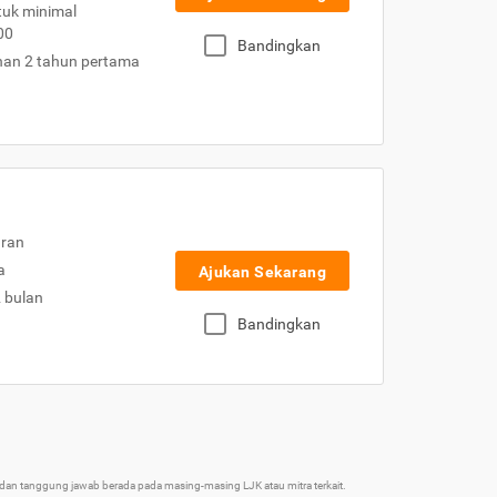
uk minimal
00
Bandingkan
nan 2 tahun pertama
uran
a
Ajukan Sekarang
2 bulan
Bandingkan
an tanggung jawab berada pada masing-masing LJK atau mitra terkait.