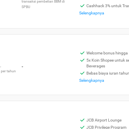
transaksi pembelian BBM di
Cashhack 3% untuk Tra
SPBU
Selengkapnya
Welcome bonus hingga 
5x Koin Shopee untuk s
,
-
Beverages
 per tahun
Bebas biaya iuran tahu
Selengkapnya
JCB Airport Lounge
JCB Privilege Program