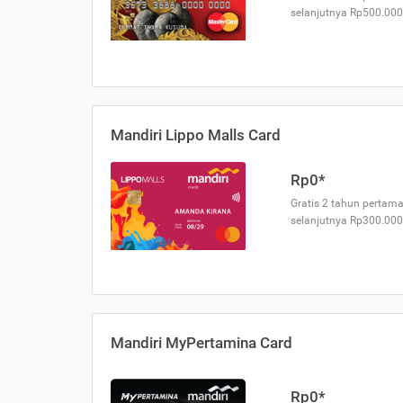
selanjutnya Rp500.000
Mandiri Lippo Malls Card
Rp0*
Gratis 2 tahun pertama
selanjutnya Rp300.000
Mandiri MyPertamina Card
Rp0*