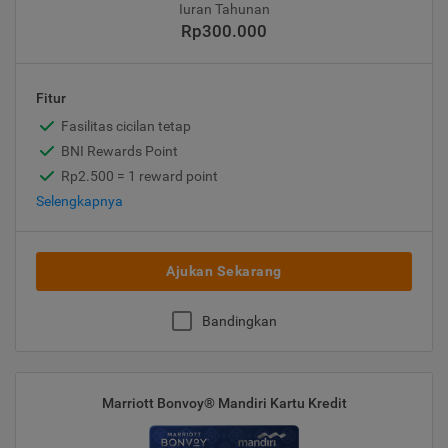
Iuran Tahunan
Rp300.000
Fitur
Fasilitas cicilan tetap
BNI Rewards Point
Rp2.500 = 1 reward point
Selengkapnya
Ajukan Sekarang
Bandingkan
Marriott Bonvoy® Mandiri Kartu Kredit