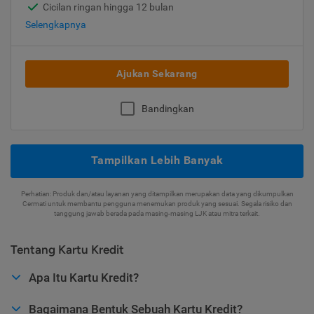
Cicilan ringan hingga 12 bulan
Selengkapnya
Ajukan Sekarang
Bandingkan
Tampilkan Lebih Banyak
Perhatian: Produk dan/atau layanan yang ditampilkan merupakan data yang dikumpulkan
Cermati untuk membantu pengguna menemukan produk yang sesuai. Segala risiko dan
tanggung jawab berada pada masing-masing LJK atau mitra terkait.
Tentang Kartu Kredit
Apa Itu Kartu Kredit?
Bagaimana Bentuk Sebuah Kartu Kredit?