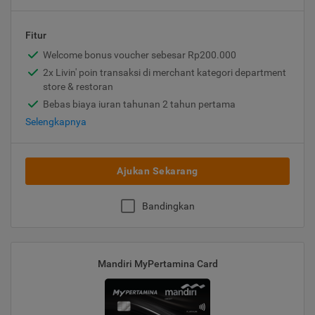
Fitur
Welcome bonus voucher sebesar Rp200.000
2x Livin' poin transaksi di merchant kategori department
store & restoran
Bebas biaya iuran tahunan 2 tahun pertama
Selengkapnya
Ajukan Sekarang
Bandingkan
Mandiri MyPertamina Card