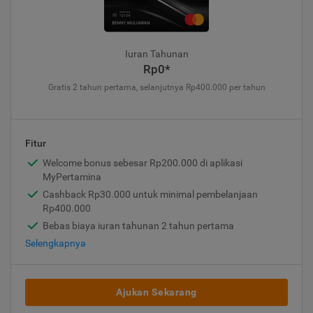
Iuran Tahunan
Rp0*
Gratis 2 tahun pertama, selanjutnya Rp400.000 per tahun
Fitur
Welcome bonus sebesar Rp200.000 di aplikasi
MyPertamina
Cashback Rp30.000 untuk minimal pembelanjaan
Rp400.000
Bebas biaya iuran tahunan 2 tahun pertama
Selengkapnya
Ajukan Sekarang