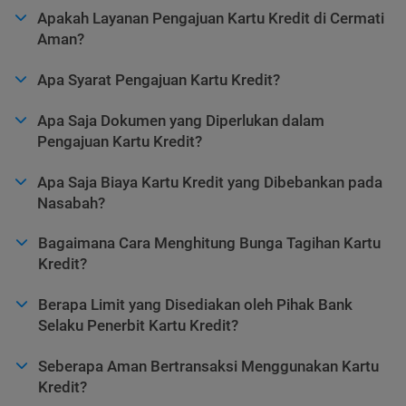
Apakah Layanan Pengajuan Kartu Kredit di Cermati
Aman?
Apa Syarat Pengajuan Kartu Kredit?
Apa Saja Dokumen yang Diperlukan dalam
Pengajuan Kartu Kredit?
Apa Saja Biaya Kartu Kredit yang Dibebankan pada
Nasabah?
Bagaimana Cara Menghitung Bunga Tagihan Kartu
Kredit?
Berapa Limit yang Disediakan oleh Pihak Bank
Selaku Penerbit Kartu Kredit?
Seberapa Aman Bertransaksi Menggunakan Kartu
Kredit?