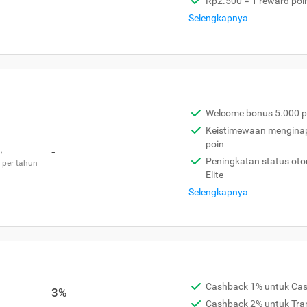
Rp2.500 = 1 reward poi
Selengkapnya
Welcome bonus 5.000 p
Keistimewaan menginap 
poin
,
-
Peningkatan status otom
 per tahun
Elite
Selengkapnya
Cashback 1% untuk Ca
3%
Cashback 2% untuk Tra