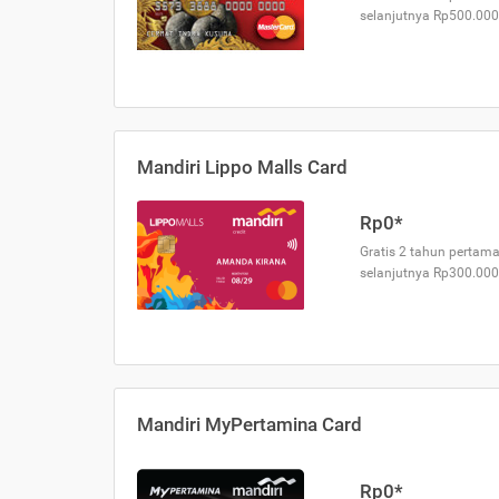
selanjutnya Rp500.000
Mandiri Lippo Malls Card
Rp0*
Gratis 2 tahun pertama
selanjutnya Rp300.000
Mandiri MyPertamina Card
Rp0*