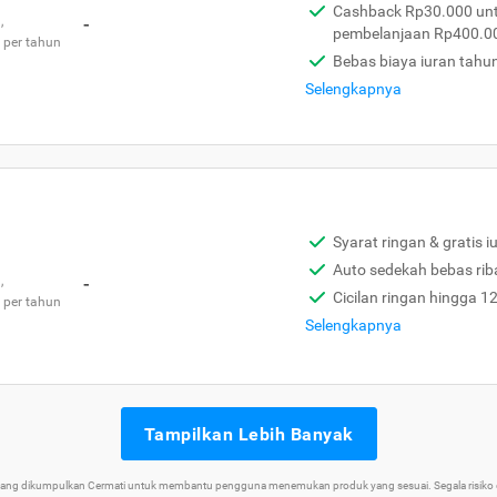
Cashback Rp30.000 unt
,
-
pembelanjaan Rp400.0
 per tahun
Bebas biaya iuran tahu
Selengkapnya
Syarat ringan & gratis i
Auto sedekah bebas rib
,
-
Cicilan ringan hingga 1
 per tahun
Selengkapnya
Tampilkan Lebih Banyak
 yang dikumpulkan Cermati untuk membantu pengguna menemukan produk yang sesuai. Segala risiko d