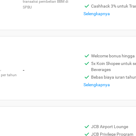
transaksi pembelian BBM di
Cashhack 3% untuk Tra
SPBU
Selengkapnya
Welcome bonus hingga 
5x Koin Shopee untuk s
,
-
Beverages
 per tahun
Bebas biaya iuran tahu
Selengkapnya
JCB Airport Lounge
JCB Privilege Program