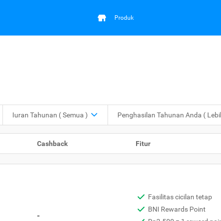
Produk
Iuran Tahunan
( Semua )
Penghasilan Tahunan Anda
( Leb
Cashback
Fitur
Fasilitas cicilan tetap
BNI Rewards Point
-