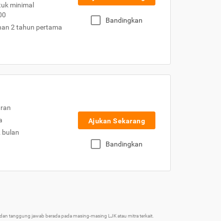
uk minimal
00
Bandingkan
nan 2 tahun pertama
uran
a
Ajukan Sekarang
2 bulan
Bandingkan
an tanggung jawab berada pada masing-masing LJK atau mitra terkait.