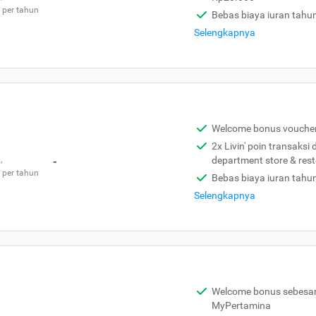
 per tahun
Bebas biaya iuran tahu
Selengkapnya
Welcome bonus vouche
2x Livin' poin transaksi
,
-
department store & res
 per tahun
Bebas biaya iuran tahu
Selengkapnya
Welcome bonus sebesar 
MyPertamina