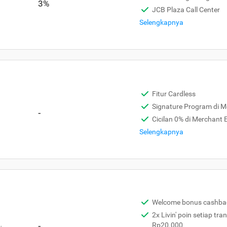
3%
JCB Plaza Call Center
Selengkapnya
Fitur Cardless
Signature Program di 
-
Cicilan 0% di Merchant
Selengkapnya
Welcome bonus cashba
2x Livin' poin setiap tra
,
-
Rp20.000