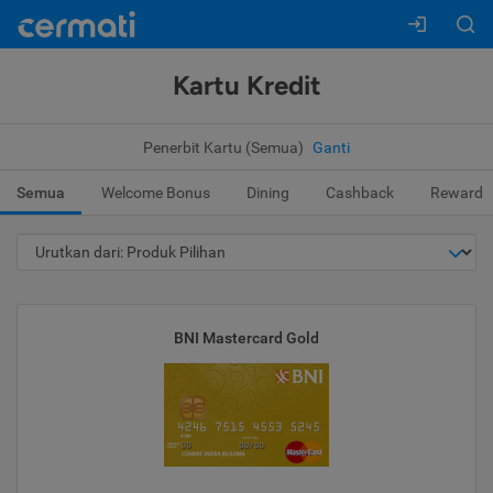
Kartu Kredit
Penerbit Kartu (Semua)
Ganti
Semua
Welcome Bonus
Dining
Cashback
Reward
BNI Mastercard Gold