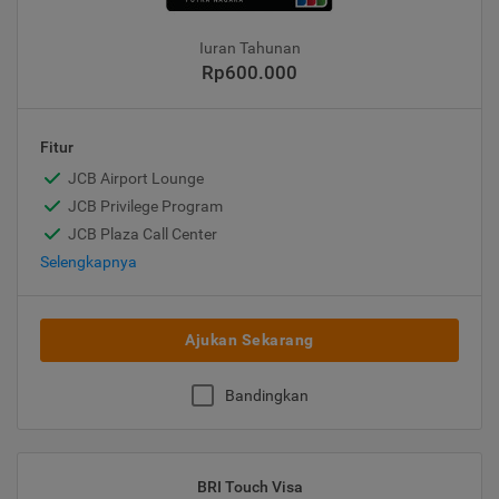
Iuran Tahunan
Rp600.000
Fitur
JCB Airport Lounge
JCB Privilege Program
JCB Plaza Call Center
Selengkapnya
Ajukan Sekarang
Bandingkan
BRI Touch Visa