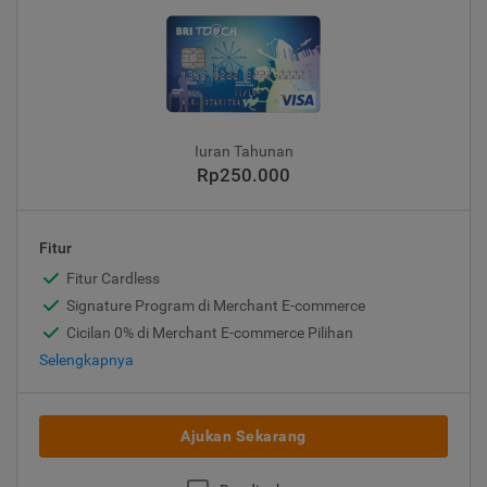
Iuran Tahunan
Rp250.000
Fitur
Fitur Cardless
Signature Program di Merchant E-commerce
Cicilan 0% di Merchant E-commerce Pilihan
Selengkapnya
Ajukan Sekarang