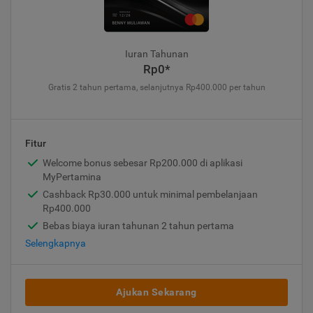
Iuran Tahunan
Rp0*
Gratis 2 tahun pertama, selanjutnya Rp400.000 per tahun
Fitur
Welcome bonus sebesar Rp200.000 di aplikasi
MyPertamina
Cashback Rp30.000 untuk minimal pembelanjaan
Rp400.000
Bebas biaya iuran tahunan 2 tahun pertama
Selengkapnya
Ajukan Sekarang