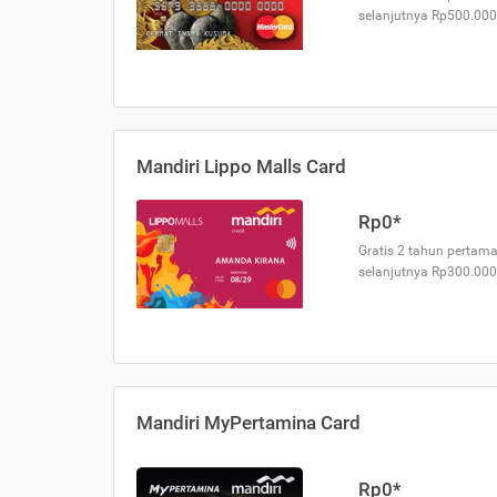
selanjutnya Rp500.000
Mandiri Lippo Malls Card
Rp0*
Gratis 2 tahun pertama
selanjutnya Rp300.000
Mandiri MyPertamina Card
Rp0*