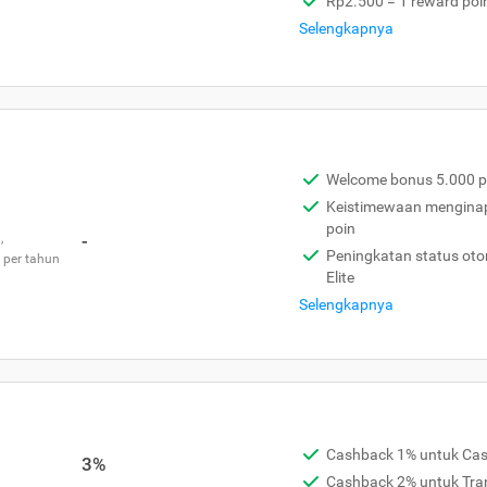
Rp2.500 = 1 reward poi
Selengkapnya
Welcome bonus 5.000 p
Keistimewaan menginap 
poin
,
-
Peningkatan status otom
 per tahun
Elite
Selengkapnya
Cashback 1% untuk Ca
3%
Cashback 2% untuk Tra