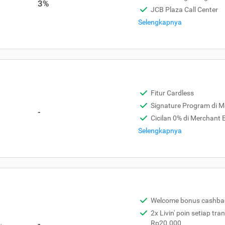
3%
JCB Plaza Call Center
Selengkapnya
Fitur Cardless
Signature Program di 
-
Cicilan 0% di Merchant
Selengkapnya
Welcome bonus cashba
2x Livin' poin setiap tra
,
-
Rp20.000