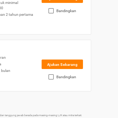
uk minimal
00
Bandingkan
nan 2 tahun pertama
uran
a
Ajukan Sekarang
2 bulan
Bandingkan
an tanggung jawab berada pada masing-masing LJK atau mitra terkait.