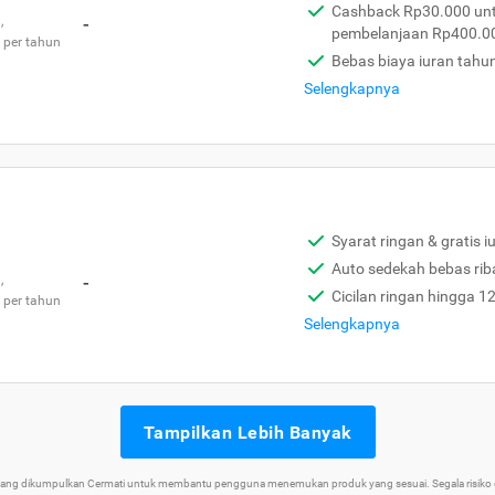
Cashback Rp30.000 unt
,
-
pembelanjaan Rp400.0
 per tahun
Bebas biaya iuran tahu
Selengkapnya
Syarat ringan & gratis i
Auto sedekah bebas rib
,
-
Cicilan ringan hingga 1
 per tahun
Selengkapnya
Tampilkan Lebih Banyak
 yang dikumpulkan Cermati untuk membantu pengguna menemukan produk yang sesuai. Segala risiko d