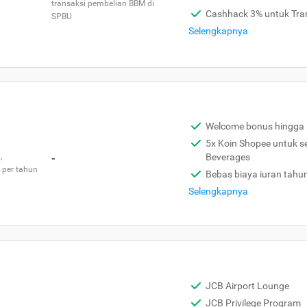
transaksi pembelian BBM di
Cashhack 3% untuk Tra
SPBU
Selengkapnya
Welcome bonus hingga 
5x Koin Shopee untuk s
,
-
Beverages
 per tahun
Bebas biaya iuran tahu
Selengkapnya
JCB Airport Lounge
JCB Privilege Program