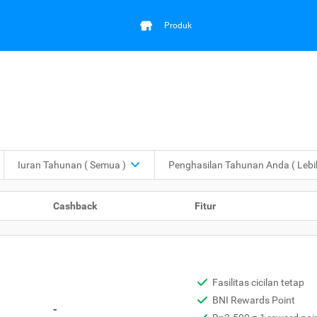
Produk
Iuran Tahunan
( Semua )
Penghasilan Tahunan Anda
( Leb
Cashback
Fitur
Fasilitas cicilan tetap
BNI Rewards Point
-