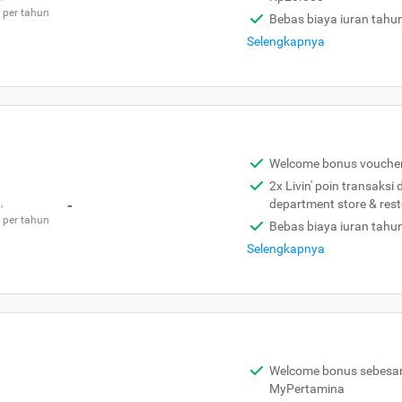
 per tahun
Bebas biaya iuran tahu
Selengkapnya
Welcome bonus vouche
2x Livin' poin transaksi
,
-
department store & res
 per tahun
Bebas biaya iuran tahu
Selengkapnya
Welcome bonus sebesar 
MyPertamina