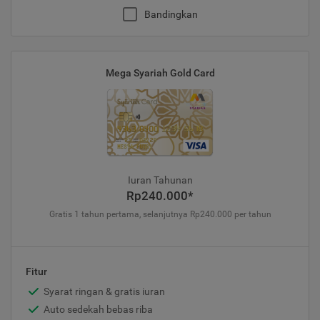
Bandingkan
Mega Syariah Gold Card
Iuran Tahunan
Rp240.000*
Gratis 1 tahun pertama, selanjutnya Rp240.000 per tahun
Fitur
Syarat ringan & gratis iuran
Auto sedekah bebas riba