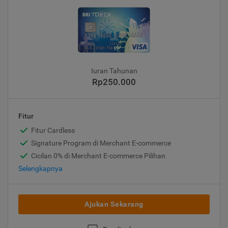
Iuran Tahunan
Rp250.000
Fitur
Fitur Cardless
Signature Program di Merchant E-commerce
Cicilan 0% di Merchant E-commerce Pilihan
Selengkapnya
Ajukan Sekarang