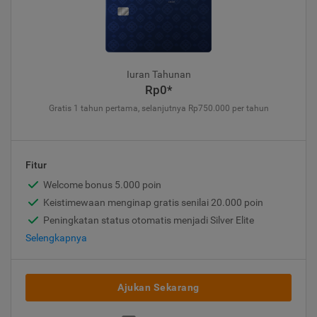
Iuran Tahunan
Rp0*
Gratis 1 tahun pertama, selanjutnya Rp750.000 per tahun
Fitur
Welcome bonus 5.000 poin
Keistimewaan menginap gratis senilai 20.000 poin
Peningkatan status otomatis menjadi Silver Elite
Selengkapnya
Ajukan Sekarang