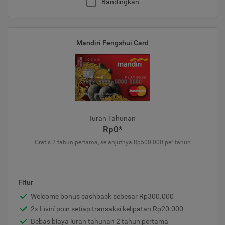
Bandingkan
Mandiri Fengshui Card
Iuran Tahunan
Rp0*
Gratis 2 tahun pertama, selanjutnya Rp500.000 per tahun
Fitur
Welcome bonus cashback sebesar Rp300.000
2x Livin' poin setiap transaksi kelipatan Rp20.000
Bebas biaya iuran tahunan 2 tahun pertama