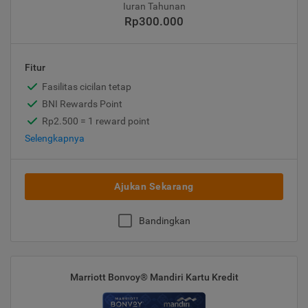
Iuran Tahunan
Rp300.000
Fitur
Fasilitas cicilan tetap
BNI Rewards Point
Rp2.500 = 1 reward point
Selengkapnya
Ajukan Sekarang
Bandingkan
Marriott Bonvoy® Mandiri Kartu Kredit