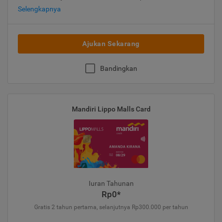
Selengkapnya
Ajukan Sekarang
Bandingkan
Mandiri Lippo Malls Card
Iuran Tahunan
Rp0*
Gratis 2 tahun pertama, selanjutnya Rp300.000 per tahun