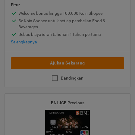
Fitur
Welcome bonus hingga 100.000 Koin Shopee
5x Koin Shopee untuk setiap pembelian Food &
Beverages
Bebas biaya iuran tahunan 1 tahun pertama
Selengkapnya
Ajukan Sekarang
Bandingkan
BNI JCB Precious