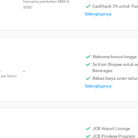
transaksi pembelian BBM di
Cashhack 3% untuk Tra
SPBU
Selengkapnya
Welcome bonus hingga 
5x Koin Shopee untuk s
,
-
Beverages
 per tahun
Bebas biaya iuran tahu
Selengkapnya
JCB Airport Lounge
JCB Privilege Program