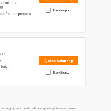
uk minimal
00
Bandingkan
nan 2 tahun pertama
uran
a
Ajukan Sekarang
2 bulan
Bandingkan
an tanggung jawab berada pada masing-masing LJK atau mitra terkait.