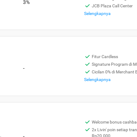
3%
JCB Plaza Call Center
Selengkapnya
Fitur Cardless
Signature Program di 
-
Cicilan 0% di Merchant
Selengkapnya
Welcome bonus cashba
2x Livin' poin setiap tra
,
-
Rp20.000