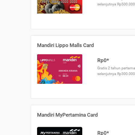
selanjutnya Rp500.000
Mandiri Lippo Malls Card
Rp0*
Gratis 2 tahun pertama
selanjutnya Rp300.000
Mandiri MyPertamina Card
Rp0*