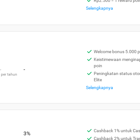
Rp2.500 = 1 reward poi
Selengkapnya
Welcome bonus 5.000 p
Keistimewaan menginap 
poin
,
-
Peningkatan status otom
 per tahun
Elite
Selengkapnya
Cashback 1% untuk Ca
3%
Cashback 2% untuk Tra