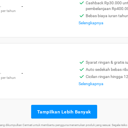
Cashback Rp30.000 unt
,
-
pembelanjaan Rp400.0
 per tahun
Bebas biaya iuran tahu
Selengkapnya
Syarat ringan & gratis i
Auto sedekah bebas rib
,
-
Cicilan ringan hingga 1
 per tahun
Selengkapnya
Tampilkan Lebih Banyak
 yang dikumpulkan Cermati untuk membantu pengguna menemukan produk yang sesuai. Segala risiko d