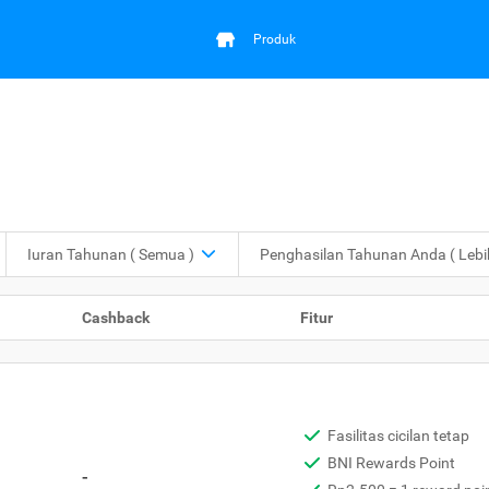
Produk
Iuran Tahunan
( Semua )
Penghasilan Tahunan Anda
( Leb
Cashback
Fitur
Fasilitas cicilan tetap
BNI Rewards Point
-