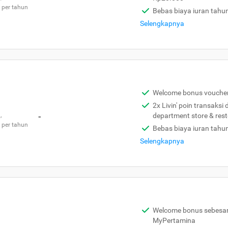
 per tahun
Bebas biaya iuran tahu
Selengkapnya
Welcome bonus vouche
2x Livin' poin transaksi
,
-
department store & res
 per tahun
Bebas biaya iuran tahu
Selengkapnya
Welcome bonus sebesar 
MyPertamina