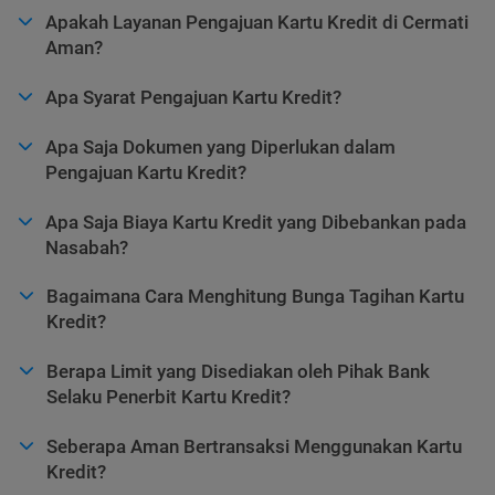
Apakah Layanan Pengajuan Kartu Kredit di Cermati
Aman?
Apa Syarat Pengajuan Kartu Kredit?
Apa Saja Dokumen yang Diperlukan dalam
Pengajuan Kartu Kredit?
Apa Saja Biaya Kartu Kredit yang Dibebankan pada
Nasabah?
Bagaimana Cara Menghitung Bunga Tagihan Kartu
Kredit?
Berapa Limit yang Disediakan oleh Pihak Bank
Selaku Penerbit Kartu Kredit?
Seberapa Aman Bertransaksi Menggunakan Kartu
Kredit?