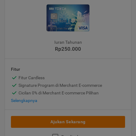
Iuran Tahunan
Rp250.000
Fitur
Fitur Cardless
Signature Program di Merchant E-commerce
Cicilan 0% di Merchant E-commerce Pilihan
Selengkapnya
Ajukan Sekarang