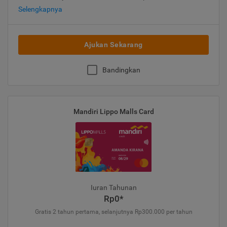
Selengkapnya
Ajukan Sekarang
Bandingkan
Mandiri Lippo Malls Card
Iuran Tahunan
Rp0*
Gratis 2 tahun pertama, selanjutnya Rp300.000 per tahun