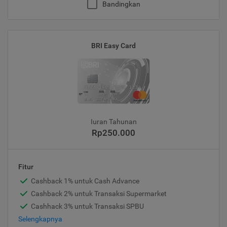
Bandingkan
BRI Easy Card
Iuran Tahunan
Rp250.000
Fitur
Cashback 1% untuk Cash Advance
Cashback 2% untuk Transaksi Supermarket
Cashhack 3% untuk Transaksi SPBU
Selengkapnya