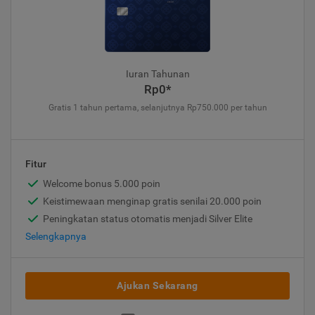
Iuran Tahunan
Rp0*
Gratis 1 tahun pertama, selanjutnya Rp750.000 per tahun
Fitur
Welcome bonus 5.000 poin
Keistimewaan menginap gratis senilai 20.000 poin
Peningkatan status otomatis menjadi Silver Elite
Selengkapnya
Ajukan Sekarang