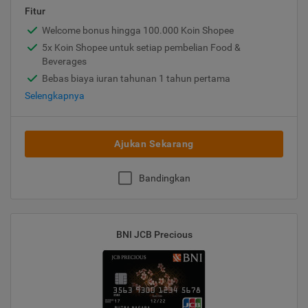
Fitur
Welcome bonus hingga 100.000 Koin Shopee
5x Koin Shopee untuk setiap pembelian Food &
Beverages
Bebas biaya iuran tahunan 1 tahun pertama
Selengkapnya
Ajukan Sekarang
Bandingkan
BNI JCB Precious