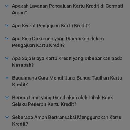
Apakah Layanan Pengajuan Kartu Kredit di Cermati
Aman?
Apa Syarat Pengajuan Kartu Kredit?
Apa Saja Dokumen yang Diperlukan dalam
Pengajuan Kartu Kredit?
Apa Saja Biaya Kartu Kredit yang Dibebankan pada
Nasabah?
Bagaimana Cara Menghitung Bunga Tagihan Kartu
Kredit?
Berapa Limit yang Disediakan oleh Pihak Bank
Selaku Penerbit Kartu Kredit?
Seberapa Aman Bertransaksi Menggunakan Kartu
Kredit?