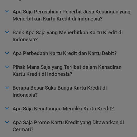
Apa Saja Perusahaan Penerbit Jasa Keuangan yang
Menerbitkan Kartu Kredit di Indonesia?
Bank Apa Saja yang Menerbitkan Kartu Kredit di
Indonesia?
Apa Perbedaan Kartu Kredit dan Kartu Debit?
Pihak Mana Saja yang Terlibat dalam Kehadiran
Kartu Kredit di Indonesia?
Berapa Besar Suku Bunga Kartu Kredit di
Indonesia?
Apa Saja Keuntungan Memiliki Kartu Kredit?
Apa Saja Promo Kartu Kredit yang Ditawarkan di
Cermati?