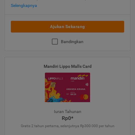
Selengkapnya
Ajukan Sekarang
Bandingkan
Mandiri Lippo Malls Card
Iuran Tahunan
Rp0*
Gratis 2 tahun pertama, selanjutnya Rp300.000 per tahun