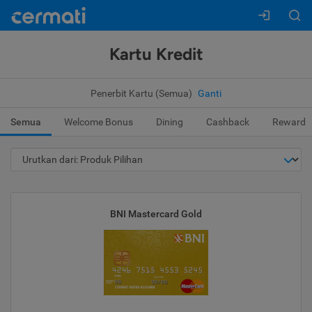
Kartu Kredit
Penerbit Kartu (Semua)
Ganti
Semua
Welcome Bonus
Dining
Cashback
Reward
BNI Mastercard Gold