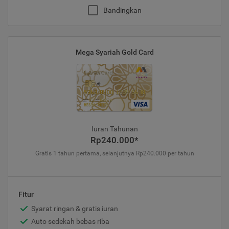
Bandingkan
Mega Syariah Gold Card
Iuran Tahunan
Rp240.000*
Gratis 1 tahun pertama, selanjutnya Rp240.000 per tahun
Fitur
Syarat ringan & gratis iuran
Auto sedekah bebas riba