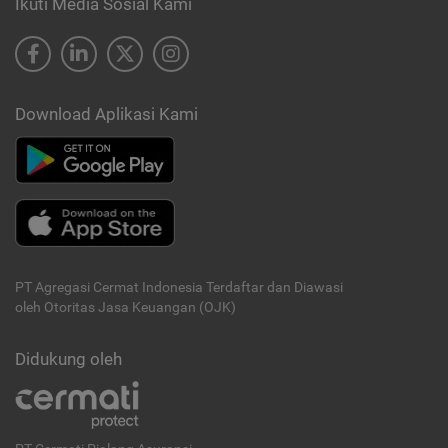
Ikuti Media Sosial Kami
Download Aplikasi Kami
PT Agregasi Cermat Indonesia
Terdaftar dan Diawasi
oleh Otoritas Jasa Keuangan (OJK)
Didukung oleh