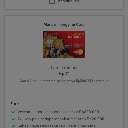
Bandingkan
Mandiri Fengshui Card
Iuran Tahunan
Rp0*
Gratis 2 tahun pertama, selanjutnya Rp500.000 per tahun
Fitur
Welcome bonus cashback sebesar Rp300.000
2x Livin' poin setiap transaksi kelipatan Rp20.000
Bebas biaya iuran tahunan 2 tahun pertama