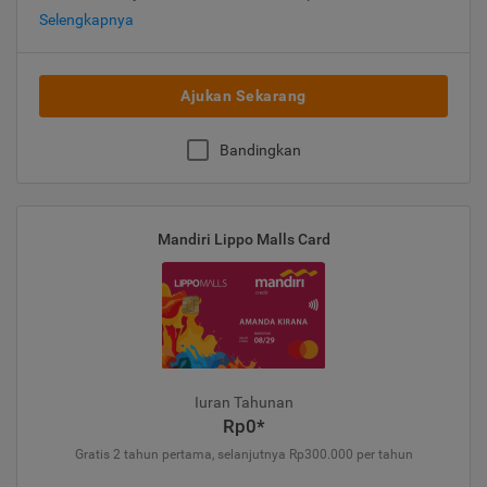
Selengkapnya
Ajukan Sekarang
Bandingkan
Mandiri Lippo Malls Card
Iuran Tahunan
Rp0*
Gratis 2 tahun pertama, selanjutnya Rp300.000 per tahun