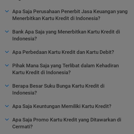
Apa Saja Perusahaan Penerbit Jasa Keuangan yang
Menerbitkan Kartu Kredit di Indonesia?
Bank Apa Saja yang Menerbitkan Kartu Kredit di
Indonesia?
Apa Perbedaan Kartu Kredit dan Kartu Debit?
Pihak Mana Saja yang Terlibat dalam Kehadiran
Kartu Kredit di Indonesia?
Berapa Besar Suku Bunga Kartu Kredit di
Indonesia?
Apa Saja Keuntungan Memiliki Kartu Kredit?
Apa Saja Promo Kartu Kredit yang Ditawarkan di
Cermati?