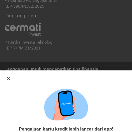
PT Cermati Pialang Asuransi
KEP-596/PD.02/2025
Didukung oleh
PT Artha Investa Teknologi
KEP-7/PM.21/2021
Langganan untuk mendapatkan tips finansial
Berlangganan
Disclaimer:
Cermati merupakan penyelenggara agregasi jasa keuangan yang terdaftar di
OJK. Oleh karena itu, produk dan/atau layanan jasa keuangan yang
ditawarkan bukan merupakan produk dan/atau layanan jasa keuangan yang
diterbitkan oleh Cermati dan Cermati tidak bertanggung jawab atas tuntutan
dan risiko terkait produk dan/atau layanan LJK dan/atau pihak yang
Pengajuan kartu kredit lebih lancar dari app!
melakukan kegiatan di sektor jasa keuangan.