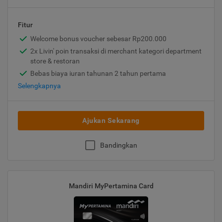
Fitur
Welcome bonus voucher sebesar Rp200.000
2x Livin' poin transaksi di merchant kategori department
store & restoran
Bebas biaya iuran tahunan 2 tahun pertama
Selengkapnya
Ajukan Sekarang
Bandingkan
Mandiri MyPertamina Card