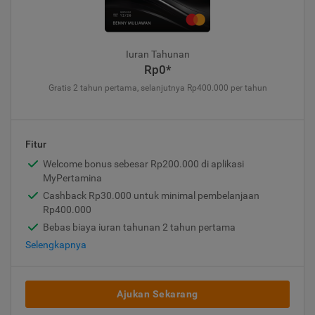
Iuran Tahunan
Rp0*
Gratis 2 tahun pertama, selanjutnya Rp400.000 per tahun
Fitur
Welcome bonus sebesar Rp200.000 di aplikasi
MyPertamina
Cashback Rp30.000 untuk minimal pembelanjaan
Rp400.000
Bebas biaya iuran tahunan 2 tahun pertama
Selengkapnya
Ajukan Sekarang