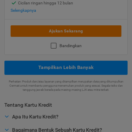
Cicilan ringan hingga 12 bulan
Selengkapnya
Ajukan Sekarang
Bandingkan
Tampilkan Lebih Banyak
Perhatian: Produk dan/atau layanan yang ditampilkan merupakan data yang dikumpulkan
Cermati untuk membantu pengguna menemukan produk yang sesuai. Segala risiko dan
tanggung jawab berada pada masing-masing LJK atau mitra terkait.
Tentang Kartu Kredit
Apa Itu Kartu Kredit?
Bagaimana Bentuk Sebuah Kartu Kredit?