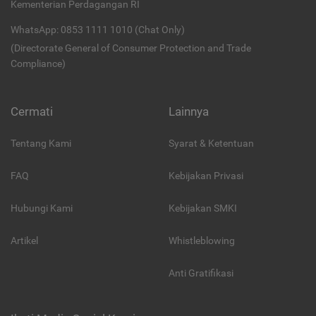
Kementerian Perdagangan RI
WhatsApp: 0853 1111 1010 (Chat Only)
(Directorate General of Consumer Protection and Trade
Compliance)
Cermati
Lainnya
Tentang Kami
Syarat & Ketentuan
FAQ
Kebijakan Privasi
Hubungi Kami
Kebijakan SMKI
Artikel
Whistleblowing
Anti Gratifikasi