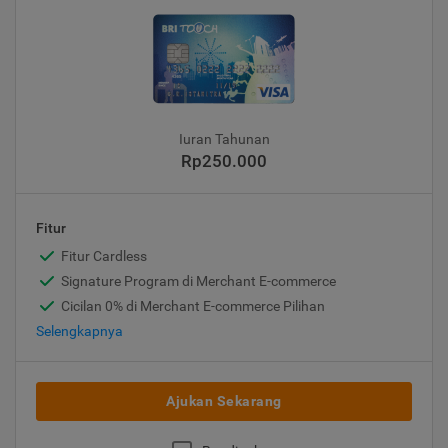
Iuran Tahunan
Rp250.000
Fitur
Fitur Cardless
Signature Program di Merchant E-commerce
Cicilan 0% di Merchant E-commerce Pilihan
Selengkapnya
Ajukan Sekarang