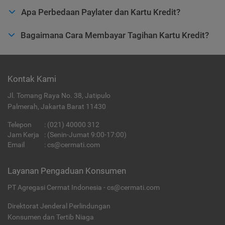
Apa Perbedaan Paylater dan Kartu Kredit?
Bagaimana Cara Membayar Tagihan Kartu Kredit?
Kontak Kami
Jl. Tomang Raya No. 38, Jatipulo
Palmerah, Jakarta Barat 11430
Telepon
:
(021) 40000 312
Jam Kerja
: (Senin-Jumat 9:00-17:00)
Email
:
cs@cermati.com
Layanan Pengaduan Konsumen
PT Agregasi Cermat Indonesia - cs@cermati.com
Direktorat Jenderal Perlindungan
Konsumen dan Tertib Niaga